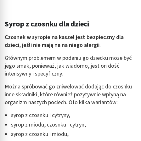
Tworzenie profili w celu spersonalizowanych
reklam
Wykorzystanie profili do wyboru
Syrop z czosnku dla dzieci
spersonalizowanych reklam
Czosnek w syropie
na kaszel jest bezpieczny dla
Tworzenie profili w celu personalizacji treści
dzieci
,
jeśli nie mają na na niego alergii
.
Wykorzystywanie profili w celu doboru
spersonalizowanych treści
Głównym problemem w podaniu go dziecku może być
jego smak, ponieważ, jak wiadomo, jest on dość
Pomiar efektywności reklam
intensywny i specyficzny.
Pomiar efektywności treści
Można spróbować go zniwelować dodając do czosnku
inne składniki, które również pozytywnie wpłyną na
Rozumienie odbiorców dzięki statystyce lub
kombinacji danych z różnych źródeł
organizm naszych pociech. Oto kilka wariantów:
Rozwój i ulepszanie usług
syrop z czosnku i cytryny,
syrop z miodu, czosnku i cytryn,
Wykorzystywanie ograniczonych danych do
wyboru treści
syrop z czosnku i miodu,