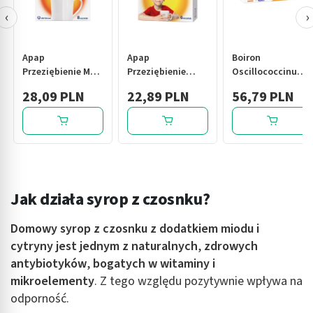
‹
›
Apap
Apap
Boiron
Przeziębienie Max,
Przeziębienie
Oscillococcinum
proszek do
Junior, proszek do
na przeziębienie i
28,09 PLN
22,89 PLN
56,79 PLN
sporządzania
sporządzania
grypę, pojemniki
roztworu
roztworu
jednodawkowe,
doustnego,
doustnego,
12x1g
saszetki, 8 szt.
saszetki, 6 szt.
Jak działa syrop z czosnku?
Domowy syrop z czosnku z dodatkiem miodu i
cytryny jest jednym z naturalnych
,
zdrowych
antybiotyków
,
bogatych w witaminy i
mikroelementy
. Z tego względu pozytywnie wpływa na
odporność.