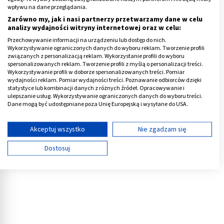
wpływu na dane przeglądania.
Zarówno my, jak i nasi partnerzy przetwarzamy dane w celu
Uważać powinny głównie kobiety w ciąży i karmiące
analizy wydajności witryny internetowej oraz w celu:
piersią. Czosnek może zmienić smak pokarmu, a także
Przechowywanie informacji na urządzeniu lub dostęp do nich.
zaszkodzić ciężarnej, jeśli ma problemy żołądkowe.
Wykorzystywanie ograniczonych danych do wyboru reklam. Tworzenie profili
związanych z personalizacją reklam. Wykorzystanie profili do wyboru
spersonalizowanych reklam. Tworzenie profili z myślą o personalizacji treści.
Nie należy także dodawać do syropu z czosnku imbiru,
Wykorzystywanie profili w doborze spersonalizowanych treści. Pomiar
gdyż może on negatywnie wpłynąć na rozwój płodu.
wydajności reklam. Pomiar wydajności treści. Poznawanie odbiorców dzięki
statystyce lub kombinacji danych z różnych źródeł. Opracowywanie i
ulepszanie usług. Wykorzystywanie ograniczonych danych do wyboru treści.
Reklama
Dane mogą być udostępniane poza Unię Europejską i wysyłane do USA.
Twoja zgoda i polityka cookie dotyczą wyłącznie tej witryny/aplikacji.
Wyświetl listę partnerów (11 dostawców IAB)
Akceptuj wszystko
Nie zgadzam się
Używamy Twoich danych w następujących celach:
Dostosuj
Cele przetwarzania IAB:
Przechowywanie informacji na urządzeniu lub
dostęp do nich
Wykorzystywanie ograniczonych danych do
wyboru reklam