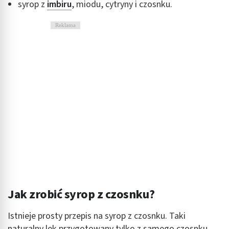
syrop z
imbiru
, miodu, cytryny i czosnku.
Funkcje specjalne IAB:
Użycie dokładnych danych geolokalizacyjnych
Reklama
Identyfikowanie urządzeń na podstawie
aktywnie żądanych informacji
Cele przetwarzania inne niż IAB:
Niezbędne
Wydajność (Performance)
Reklama / śledzenie
Jak zrobić syrop z czosnku?
Istnieje prosty przepis na syrop z czosnku. Taki
naturalny lek przygotowany tylko z samego czosnku