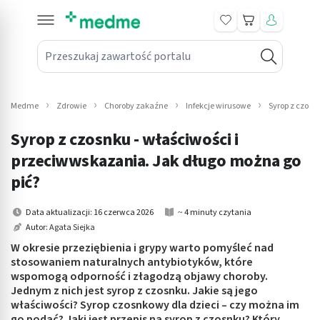
Koszyk
Przeszukaj zawartość portalu
in submenu: Leki na receptę
win submenu: Zdrowie
Medme
Zdrowie
Choroby zakaźne
Infekcje wirusowe
Syrop z czosn
win submenu: Suplementy
Syrop z czosnku - właściwości i
win submenu: Mama i dziecko
przeciwwskazania. Jak długo można go
pić?
win submenu: Kosmetyki
Data aktualizacji: 16 czerwca 2026
~ 4 minuty czytania
win submenu: Higiena
Autor:
Agata Siejka
W okresie przeziębienia i grypy warto pomyśleć nad
win submenu: Sprzęt medyczny
stosowaniem naturalnych antybiotyków, które
wspomogą odporność i złagodzą objawy choroby.
win submenu: Intymne
Jednym z nich jest syrop z czosnku. Jakie są jego
właściwości? Syrop czosnkowy dla dzieci – czy można im
win submenu: Wellness
go podać? Jaki jest przepis na syrop z czosnku? Który