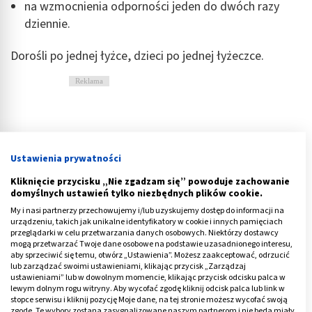
na wzmocnienia odporności jeden do dwóch razy
dziennie.
Dorośli po jednej łyżce, dzieci po jednej łyżeczce.
Reklama
Ustawienia prywatności
Kliknięcie przycisku „Nie zgadzam się” powoduje zachowanie
domyślnych ustawień tylko niezbędnych plików cookie.
My i nasi partnerzy przechowujemy i/lub uzyskujemy dostęp do informacji na
urządzeniu, takich jak unikalne identyfikatory w cookie i innych pamięciach
przeglądarki w celu przetwarzania danych osobowych. Niektórzy dostawcy
mogą przetwarzać Twoje dane osobowe na podstawie uzasadnionego interesu,
aby sprzeciwić się temu, otwórz „Ustawienia”. Możesz zaakceptować, odrzucić
lub zarządzać swoimi ustawieniami, klikając przycisk „Zarządzaj
ustawieniami” lub w dowolnym momencie, klikając przycisk odcisku palca w
lewym dolnym rogu witryny. Aby wycofać zgodę kliknij odcisk palca lub link w
stopce serwisu i kliknij pozycję Moje dane, na tej stronie możesz wycofać swoją
Przeciwwskazania do syropu z czosnku
zgodę. Te wybory zostaną zasygnalizowane naszym partnerom i nie będą miały