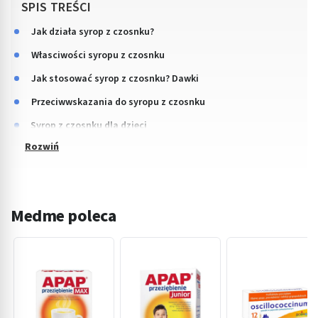
SPIS TREŚCI
Jak działa syrop z czosnku?
Własciwości syropu z czosnku
Jak stosować syrop z czosnku? Dawki
Przeciwwskazania do syropu z czosnku
Syrop z czosnku dla dzieci
Medme poleca