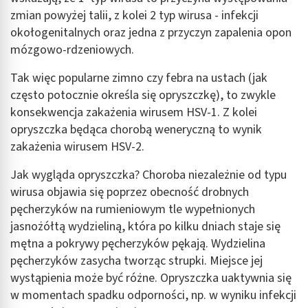
zmian powyżej talii, z kolei 2 typ wirusa - infekcji
okołogenitalnych oraz jedna z przyczyn zapalenia opon
mózgowo-rdzeniowych.
Tak więc popularne zimno czy febra na ustach (jak
często potocznie określa się opryszczkę), to zwykle
konsekwencja zakażenia wirusem HSV-1. Z kolei
opryszczka będąca chorobą weneryczną to wynik
zakażenia wirusem HSV-2.
Jak wygląda opryszczka? Choroba niezależnie od typu
wirusa objawia się poprzez obecność drobnych
pęcherzyków na rumieniowym tle wypełnionych
jasnożółtą wydzieliną, która po kilku dniach staje się
mętna a pokrywy pęcherzyków pękają. Wydzielina
pęcherzyków zasycha tworząc strupki. Miejsce jej
wystąpienia może być różne. Opryszczka uaktywnia się
w momentach spadku odporności, np. w wyniku infekcji