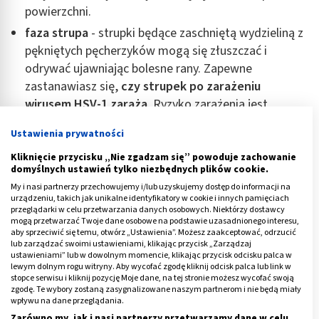
powierzchni.
faza strupa
- strupki będące zaschniętą wydzieliną z
pękniętych pęcherzyków mogą się złuszczać i
odrywać ujawniając bolesne rany. Zapewne
zastanawiasz się,
czy strupek po zarażeniu
wirusem HSV-1 zaraża
. Ryzyko zarażenia jest
mniejsze, ale wciąż istnieje. Dolegliwość powinna
Ustawienia prywatności
zniknąć po około 8 dniach. Strupki raczej nie
pozostawiają blizn.
Kliknięcie przycisku „Nie zgadzam się” powoduje zachowanie
domyślnych ustawień tylko niezbędnych plików cookie.
My i nasi partnerzy przechowujemy i/lub uzyskujemy dostęp do informacji na
Z kolei opryszczka spowodowana wirusem HSV-2
urządzeniu, takich jak unikalne identyfikatory w cookie i innych pamięciach
objawia się najpierw poprzez ból, pieczenie i swędzenie
przeglądarki w celu przetwarzania danych osobowych. Niektórzy dostawcy
mogą przetwarzać Twoje dane osobowe na podstawie uzasadnionego interesu,
skóry. Następnie zmiany pojawiają się na narządach
aby sprzeciwić się temu, otwórz „Ustawienia”. Możesz zaakceptować, odrzucić
płciowych. U kobiet zwykle zajmują wargi sromowe,
lub zarządzać swoimi ustawieniami, klikając przycisk „Zarządzaj
ustawieniami” lub w dowolnym momencie, klikając przycisk odcisku palca w
ściany pochwy, szyjkę macicy oraz skórę wokół odbytu i
lewym dolnym rogu witryny. Aby wycofać zgodę kliknij odcisk palca lub link w
pośladków. U mężczyzn można je znaleźć na napletku,
stopce serwisu i kliknij pozycję Moje dane, na tej stronie możesz wycofać swoją
zgodę. Te wybory zostaną zasygnalizowane naszym partnerom i nie będą miały
żołędzi, na prąciu, pośladkach, w okolicach odbytu.
wpływu na dane przeglądania.
Zmianom może towarzyszyć gorączka, dreszcze czy
Zarówno my, jak i nasi partnerzy przetwarzamy dane w celu