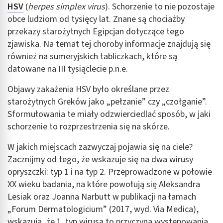
HSV
(
herpes simplex virus
). Schorzenie to nie pozostaje
obce ludziom od tysięcy lat. Znane są chociażby
przekazy starożytnych Egipcjan dotyczące tego
zjawiska. Na temat tej choroby informacje znajdują się
również na sumeryjskich tabliczkach, które są
datowane na III tysiąclecie p.n.e.
Objawy zakażenia HSV było określane przez
starożytnych Greków jako „pełzanie” czy „czołganie”.
Sformułowania te miały odzwierciedlać sposób, w jaki
schorzenie to rozprzestrzenia się na skórze.
W jakich miejscach zazwyczaj pojawia się na ciele?
Zacznijmy od tego, że wskazuje się na dwa wirusy
opryszczki: typ 1 i na typ 2. Przeprowadzone w połowie
XX wieku badania, na które powołują się Aleksandra
Lesiak oraz Joanna Narbutt w publikacji na łamach
„Forum Dermatologicium” (2017, wyd. Via Medica),
wskazują, że 1 typ wirusa to przyczyna występowania