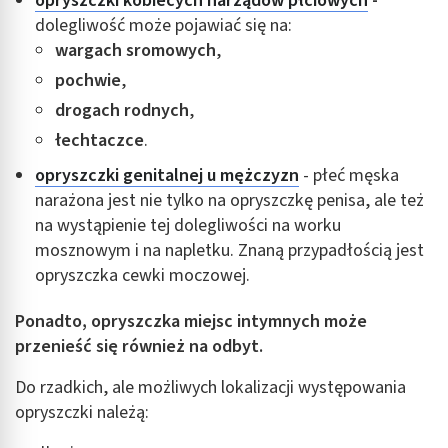
opryszczki kobiecych narządów płciowych
-
dolegliwość może pojawiać się na:
wargach sromowych
,
pochw
ie
,
drogach rodnych
,
łechtaczce
.
opryszczki genitalnej u mężczyzn
- płeć męska
narażona jest nie tylko na opryszczkę penisa, ale też
na wystąpienie tej dolegliwości na worku
mosznowym i na napletku. Znaną przypadłością jest
opryszczka cewki moczowej.
Ponadto, opryszczka miejsc intymnych może
przenieść się
również na odbyt.
Do rzadkich, ale możliwych lokalizacji występowania
opryszczki należą: