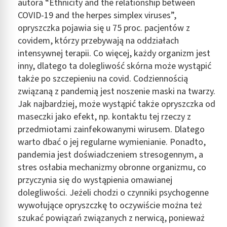
autora “Ethnicity and the relationship between
COVID-19 and the herpes simplex viruses”,
Identyfikowanie urządzeń na podstawie
opryszczka pojawia się u 75 proc. pacjentów z
aktywnie żądanych informacji
covidem, którzy przebywają na oddziałach
Cele przetwarzania inne niż IAB:
intensywnej terapii. Co więcej, każdy organizm jest
Niezbędne
inny, dlatego ta dolegliwość skórna może wystąpić
także po szczepieniu na covid. Codziennością
Wydajność (Performance)
związaną z pandemią jest noszenie maski na twarzy.
Reklama / śledzenie
Jak najbardziej, może wystąpić także opryszczka od
maseczki jako efekt, np. kontaktu tej rzeczy z
przedmiotami zainfekowanymi wirusem. Dlatego
warto dbać o jej regularne wymienianie. Ponadto,
pandemia jest doświadczeniem stresogennym, a
stres osłabia mechanizmy obronne organizmu, co
przyczynia się do wystąpienia omawianej
dolegliwości. Jeżeli chodzi o czynniki psychogenne
wywołujące opryszczkę to oczywiście można też
szukać powiązań związanych z nerwicą, ponieważ