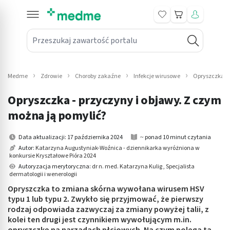
Koszyk
Przeszukaj zawartość portalu
in submenu: Leki na receptę
win submenu: Zdrowie
Medme
Zdrowie
Choroby zakaźne
Infekcje wirusowe
Opryszczka
win submenu: Suplementy
Opryszczka - przyczyny i objawy. Z czym
win submenu: Mama i dziecko
można ją pomylić?
win submenu: Kosmetyki
Data aktualizacji: 17 października 2024
~ ponad 10 minut czytania
Autor:
Katarzyna Augustyniak-Woźnica - dziennikarka wyróżniona w
konkursie Kryształowe Pióra 2024
win submenu: Higiena
Autoryzacja merytoryczna:
dr n. med. Katarzyna Kulig , Specjalista
dermatologii i wenerologii
win submenu: Sprzęt medyczny
Opryszczka to zmiana skórna wywołana wirusem HSV
typu 1 lub typu 2. Zwykło się przyjmować, że pierwszy
win submenu: Intymne
rodzaj odpowiada zazwyczaj za zmiany powyżej talii, z
kolei ten drugi jest czynnikiem wywołującym m.in.
win submenu: Wellness