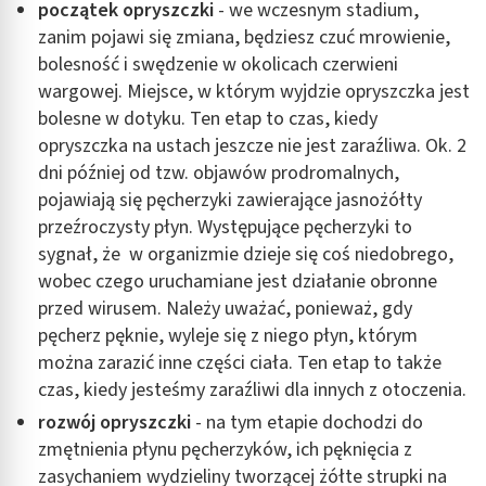
początek opryszczki
- we wczesnym stadium,
zanim pojawi się zmiana, będziesz czuć mrowienie,
bolesność i swędzenie w okolicach czerwieni
wargowej. Miejsce, w którym wyjdzie opryszczka jest
bolesne w dotyku. Ten etap to czas, kiedy
opryszczka na ustach jeszcze nie jest zaraźliwa. Ok. 2
dni później od tzw. objawów prodromalnych,
pojawiają się pęcherzyki zawierające jasnożółty
przeźroczysty płyn. Występujące pęcherzyki to
sygnał, że w organizmie dzieje się coś niedobrego,
wobec czego uruchamiane jest działanie obronne
przed wirusem. Należy uważać, ponieważ, gdy
pęcherz pęknie, wyleje się z niego płyn, którym
można zarazić inne części ciała. Ten etap to także
czas, kiedy jesteśmy zaraźliwi dla innych z otoczenia.
rozwój opryszczki
- na tym etapie dochodzi do
zmętnienia płynu pęcherzyków, ich pęknięcia z
zasychaniem wydzieliny tworzącej żółte strupki na