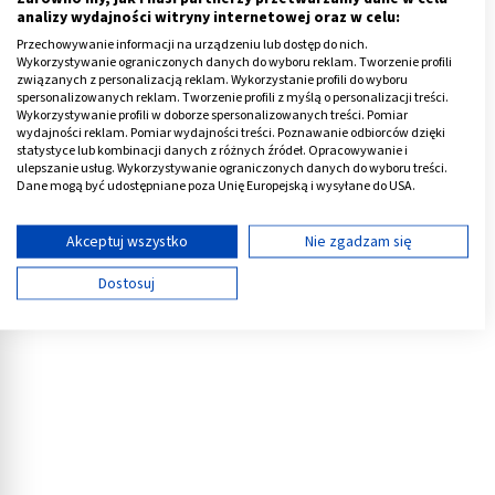
analizy wydajności witryny internetowej oraz w celu:
powiększenie węzłów chłonnych.
Przechowywanie informacji na urządzeniu lub dostęp do nich.
Wykorzystywanie ograniczonych danych do wyboru reklam. Tworzenie profili
Przebieg choroby wywołanej przez HSV-2 jest
związanych z personalizacją reklam. Wykorzystanie profili do wyboru
analogiczny do opryszczki na ustach, tzn. najpierw, gdy
spersonalizowanych reklam. Tworzenie profili z myślą o personalizacji treści.
Wykorzystywanie profili w doborze spersonalizowanych treści. Pomiar
zmiany jeszcze nie są widoczne występuje faza
wydajności reklam. Pomiar wydajności treści. Poznawanie odbiorców dzięki
związana ze swędzeniem i pieczeniem. Następnie
statystyce lub kombinacji danych z różnych źródeł. Opracowywanie i
ulepszanie usług. Wykorzystywanie ograniczonych danych do wyboru treści.
dochodzi do ich unaocznienia, potem do pełnego
Dane mogą być udostępniane poza Unię Europejską i wysyłane do USA.
rozwoju pęcherzy i ich pęknięcia, a na koniec do
Twoja zgoda i polityka cookie dotyczą wyłącznie tej witryny/aplikacji.
powstania strupów, nadżerek, a niekiedy owrzodzeń.
Wyświetl listę partnerów (11 dostawców IAB)
Akceptuj wszystko
Nie zgadzam się
Używamy Twoich danych w następujących celach:
Reklama
Dostosuj
Cele przetwarzania IAB:
Przechowywanie informacji na urządzeniu lub
dostęp do nich
Wykorzystywanie ograniczonych danych do
wyboru reklam
Tworzenie profili w celu spersonalizowanych
reklam