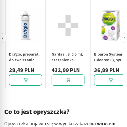
‹
›
Dr.Yglo, preparat,
Gardasil 9, 0,5 ml,
Bioaron System
do zwalczania
szczepionka
(Bioaron C), syrop,
brodawek
przeciw wirusowi
200 ml
28,49 PLN
432,99 PLN
36,89 PLN
wirusowych, 50 ml
brodawczaka
ludzkiego,1
ampułko-
strzykawka+2 igły
Co to jest opryszczka?
Opryszczka pojawia się w wyniku zakażenia
wirusem