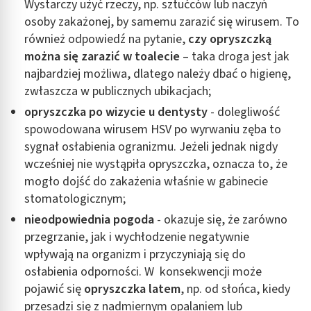
Wystarczy użyć rzeczy, np. sztućców lub naczyń
osoby zakażonej, by samemu zarazić się wirusem. To
również odpowiedź na pytanie,
czy opryszczką
można
się zarazić w toalecie
– taka droga jest jak
najbardziej możliwa, dlatego należy dbać o higienę,
zwłaszcza w publicznych ubikacjach;
opryszczka po wizycie u denty
sty
- dolegliwość
spowodowana wirusem HSV po wyrwaniu zęba to
sygnał osłabienia ogranizmu. Jeżeli jednak nigdy
wcześniej nie wystąpiła opryszczka, oznacza to, że
mogło dojść do zakażenia właśnie w gabinecie
stomatologicznym;
nieodpowiednia pogoda
- okazuje się, że zarówno
przegrzanie, jak i wychłodzenie negatywnie
wpływają na organizm i przyczyniają się do
osłabienia odporności. W konsekwencji może
pojawić się
opryszczk
a latem
, np. od słońca, kiedy
przesadzi się z nadmiernym opalaniem lub