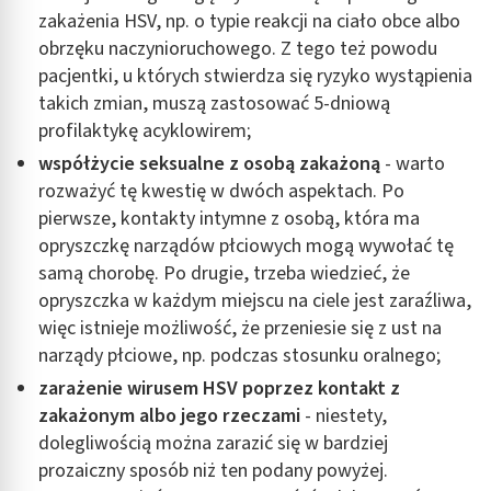
zakażenia HSV, np. o typie reakcji na ciało obce albo
obrzęku naczynioruchowego. Z tego też powodu
pacjentki, u których stwierdza się ryzyko wystąpienia
takich zmian, muszą zastosować 5-dniową
profilaktykę acyklowirem;
współżycie seksualne z osobą zakażoną
- warto
rozważyć tę kwestię w dwóch aspektach. Po
pierwsze, kontakty intymne z osobą, która ma
opryszczkę narządów płciowych mogą wywołać tę
samą chorobę. Po drugie, trzeba wiedzieć, że
opryszczka w każdym miejscu na ciele jest zaraźliwa,
więc istnieje możliwość, że przeniesie się z ust na
narządy płciowe, np. podczas stosunku oralnego;
zarażenie wirusem HSV poprzez kontakt z
zakażonym albo jego rzeczami
- niestety,
dolegliwością można zarazić się w bardziej
prozaiczny sposób niż ten podany powyżej.