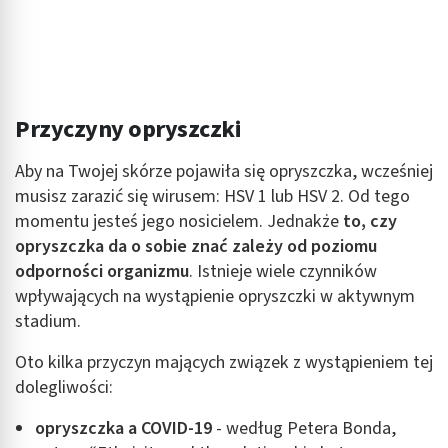
Wykorzystanie profili do wyboru
spersonalizowanych reklam
Tworzenie profili w celu personalizacji treści
Przyczyny opryszczki
Wykorzystywanie profili w celu doboru
spersonalizowanych treści
Aby na Twojej skórze pojawiła się opryszczka, wcześniej
Pomiar efektywności reklam
musisz zarazić się wirusem: HSV 1 lub HSV 2. Od tego
momentu jesteś jego nosicielem. Jednakże
to, czy
Pomiar efektywności treści
opryszczka da o sobie znać zależy od poziomu
Rozumienie odbiorców dzięki statystyce lub
odporności organizmu
. Istnieje wiele czynników
kombinacji danych z różnych źródeł
wpływających na wystąpienie opryszczki w aktywnym
stadium.
Rozwój i ulepszanie usług
Oto kilka przyczyn mających związek z wystąpieniem tej
Wykorzystywanie ograniczonych danych do
wyboru treści
dolegliwości:
Funkcje specjalne IAB:
opryszczka a
COVID-19
- według Petera Bonda,
Użycie dokładnych danych geolokalizacyjnych