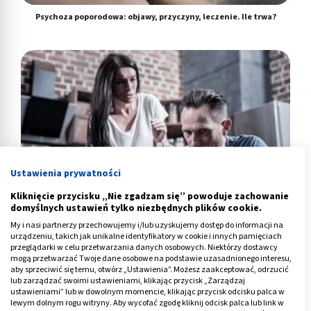
Psychoza poporodowa: objawy, przyczyny, leczenie. Ile trwa?
Ustawienia prywatności
Kliknięcie przycisku „Nie zgadzam się” powoduje zachowanie
domyślnych ustawień tylko niezbędnych plików cookie.
My i nasi partnerzy przechowujemy i/lub uzyskujemy dostęp do informacji na
urządzeniu, takich jak unikalne identyfikatory w cookie i innych pamięciach
Psychoza alkoholowa - co to jest? Przyczyny i objawy
przeglądarki w celu przetwarzania danych osobowych. Niektórzy dostawcy
mogą przetwarzać Twoje dane osobowe na podstawie uzasadnionego interesu,
aby sprzeciwić się temu, otwórz „Ustawienia”. Możesz zaakceptować, odrzucić
lub zarządzać swoimi ustawieniami, klikając przycisk „Zarządzaj
ustawieniami” lub w dowolnym momencie, klikając przycisk odcisku palca w
lewym dolnym rogu witryny. Aby wycofać zgodę kliknij odcisk palca lub link w