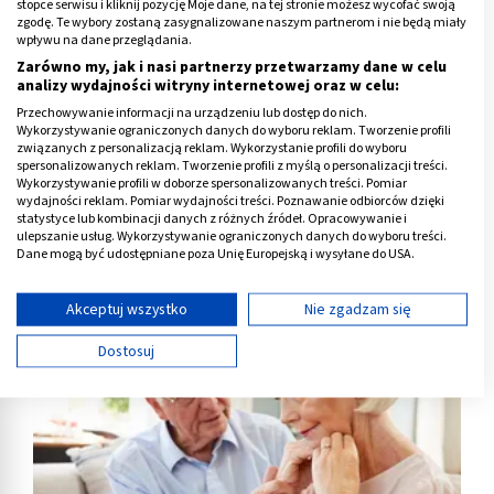
stopce serwisu i kliknij pozycję Moje dane, na tej stronie możesz wycofać swoją
zgodę. Te wybory zostaną zasygnalizowane naszym partnerom i nie będą miały
wpływu na dane przeglądania.
Zarówno my, jak i nasi partnerzy przetwarzamy dane w celu
analizy wydajności witryny internetowej oraz w celu:
Przechowywanie informacji na urządzeniu lub dostęp do nich.
Wykorzystywanie ograniczonych danych do wyboru reklam. Tworzenie profili
związanych z personalizacją reklam. Wykorzystanie profili do wyboru
spersonalizowanych reklam. Tworzenie profili z myślą o personalizacji treści.
Wykorzystywanie profili w doborze spersonalizowanych treści. Pomiar
wydajności reklam. Pomiar wydajności treści. Poznawanie odbiorców dzięki
statystyce lub kombinacji danych z różnych źródeł. Opracowywanie i
ulepszanie usług. Wykorzystywanie ograniczonych danych do wyboru treści.
Śpiączka farmakologiczna: ile trwa i jak wygląda wybudzanie?
Dane mogą być udostępniane poza Unię Europejską i wysyłane do USA.
Twoja zgoda i polityka cookie dotyczą wyłącznie tej witryny/aplikacji.
Wyświetl listę partnerów (11 dostawców IAB)
Akceptuj wszystko
Nie zgadzam się
Używamy Twoich danych w następujących celach:
Dostosuj
Cele przetwarzania IAB:
Przechowywanie informacji na urządzeniu lub
dostęp do nich
Wykorzystywanie ograniczonych danych do
wyboru reklam