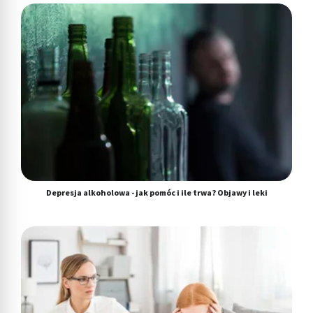
Funkcje specjalne IAB:
Użycie dokładnych danych geolokalizacyjnych
Identyfikowanie urządzeń na podstawie
aktywnie żądanych informacji
Cele przetwarzania inne niż IAB:
Niezbędne
Wydajność (Performance)
Reklama / śledzenie
Depresja alkoholowa - jak pomóc i ile trwa? Objawy i leki