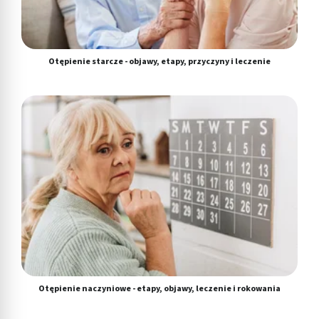
Tworzenie profili w celu spersonalizowanych
reklam
Wykorzystanie profili do wyboru
Otępienie starcze - objawy, etapy, przyczyny i leczenie
spersonalizowanych reklam
Tworzenie profili w celu personalizacji treści
Wykorzystywanie profili w celu doboru
spersonalizowanych treści
Pomiar efektywności reklam
Pomiar efektywności treści
Rozumienie odbiorców dzięki statystyce lub
kombinacji danych z różnych źródeł
Rozwój i ulepszanie usług
Otępienie naczyniowe - etapy, objawy, leczenie i rokowania
Wykorzystywanie ograniczonych danych do
wyboru treści