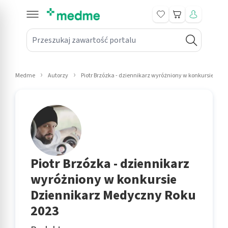
Koszyk
Przeszukaj zawartość portalu
in submenu: Leki na receptę
win submenu: Zdrowie
Medme
Autorzy
Piotr Brzózka - dziennikarz wyróżniony w konkursie Dz
win submenu: Suplementy
win submenu: Mama i dziecko
win submenu: Kosmetyki
win submenu: Higiena
Piotr Brzózka - dziennikarz
wyróżniony w konkursie
win submenu: Sprzęt medyczny
Dziennikarz Medyczny Roku
win submenu: Intymne
2023
win submenu: Wellness