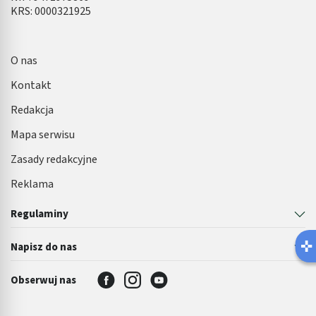
KRS: 0000321925
O nas
Kontakt
Redakcja
Mapa serwisu
Zasady redakcyjne
Reklama
Regulaminy
Latem łatwiej o infekcję pęcherza 🌊
Napisz do nas
Robisz ten błąd?
Obserwuj nas