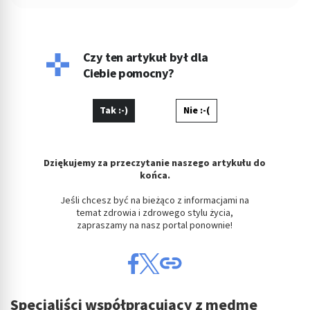
Ekonomiczno-Socjologicznego Uniwersytetu Łódzkiego. Po
godzinach fotografuje, projektuje, maluje, tworzy muzykę.
Czy ten artykuł był dla
Ciebie pomocny?
Tak :-)
Nie :-(
Dziękujemy za przeczytanie naszego artykułu do
końca.
Jeśli chcesz być na bieżąco z informacjami na
temat zdrowia i zdrowego stylu życia,
zapraszamy na nasz portal ponownie!
Specjaliści współpracujący z medme