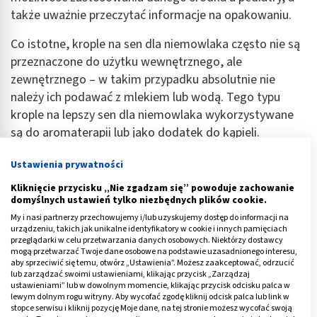
także uważnie przeczytać informacje na opakowaniu.
Co istotne, krople na sen dla niemowlaka często nie są
przeznaczone do użytku wewnętrznego, ale
zewnętrznego – w takim przypadku absolutnie nie
należy ich podawać z mlekiem lub wodą. Tego typu
krople na lepszy sen dla niemowlaka wykorzystywane
są do aromaterapii lub jako dodatek do kąpieli.
Zawierają one wyciszające olejki eteryczne między
Ustawienia prywatności
innymi z lawendy i rumianku.
Kliknięcie przycisku „Nie zgadzam się” powoduje zachowanie
domyślnych ustawień tylko niezbędnych plików cookie.
My i nasi partnerzy przechowujemy i/lub uzyskujemy dostęp do informacji na
Reklama
urządzeniu, takich jak unikalne identyfikatory w cookie i innych pamięciach
przeglądarki w celu przetwarzania danych osobowych. Niektórzy dostawcy
mogą przetwarzać Twoje dane osobowe na podstawie uzasadnionego interesu,
aby sprzeciwić się temu, otwórz „Ustawienia”. Możesz zaakceptować, odrzucić
lub zarządzać swoimi ustawieniami, klikając przycisk „Zarządzaj
ustawieniami” lub w dowolnym momencie, klikając przycisk odcisku palca w
lewym dolnym rogu witryny. Aby wycofać zgodę kliknij odcisk palca lub link w
stopce serwisu i kliknij pozycję Moje dane, na tej stronie możesz wycofać swoją