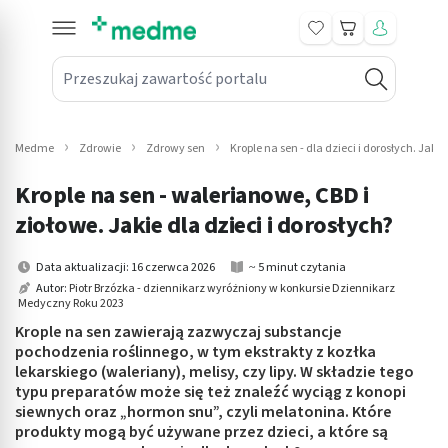
Koszyk
Przeszukaj zawartość portalu
in submenu: Leki na receptę
win submenu: Zdrowie
Medme
Zdrowie
Zdrowy sen
Krople na sen - dla dzieci i dorosłych. Jaki
win submenu: Suplementy
Krople na sen - walerianowe, CBD i
win submenu: Mama i dziecko
ziołowe. Jakie dla dzieci i dorosłych?
win submenu: Kosmetyki
Data aktualizacji: 16 czerwca 2026
~ 5 minut czytania
Autor:
Piotr Brzózka - dziennikarz wyróżniony w konkursie Dziennikarz
Medyczny Roku 2023
win submenu: Higiena
Krople na sen zawierają zazwyczaj substancje
win submenu: Sprzęt medyczny
pochodzenia roślinnego, w tym ekstrakty z kozłka
lekarskiego (waleriany), melisy, czy lipy. W składzie tego
typu preparatów może się też znaleźć wyciąg z konopi
win submenu: Intymne
siewnych oraz „hormon snu”, czyli melatonina. Które
produkty mogą być używane przez dzieci, a które są
win submenu: Wellness