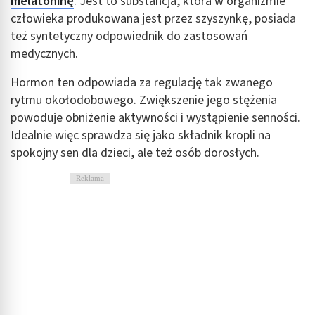
melatoninę
. Jest to substancja, która w organizmie
Tworzenie profili w celu spersonalizowanych
człowieka produkowana jest przez szyszynkę, posiada
reklam
też syntetyczny odpowiednik do zastosowań
Wykorzystanie profili do wyboru
medycznych.
spersonalizowanych reklam
Hormon ten odpowiada za regulację tak zwanego
Tworzenie profili w celu personalizacji treści
rytmu okołodobowego. Zwiększenie jego stężenia
powoduje obniżenie aktywności i wystąpienie senności.
Wykorzystywanie profili w celu doboru
spersonalizowanych treści
Idealnie więc sprawdza się jako składnik kropli na
spokojny sen dla dzieci, ale też osób dorosłych.
Pomiar efektywności reklam
Reklama
Pomiar efektywności treści
Rozumienie odbiorców dzięki statystyce lub
kombinacji danych z różnych źródeł
Rozwój i ulepszanie usług
Wykorzystywanie ograniczonych danych do
wyboru treści