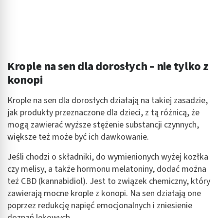
Funkcje specjalne IAB:
Użycie dokładnych danych geolokalizacyjnych
Identyfikowanie urządzeń na podstawie
aktywnie żądanych informacji
Krople na sen dla dorosłych – nie tylko z
Cele przetwarzania inne niż IAB:
konopi
Niezbędne
Wydajność (Performance)
Krople na sen dla dorosłych działają na takiej zasadzie,
jak produkty przeznaczone dla dzieci, z tą różnicą, że
Reklama / śledzenie
mogą zawierać wyższe stężenie substancji czynnych,
większe też może być ich dawkowanie.
Jeśli chodzi o składniki, do wymienionych wyżej kozłka
czy melisy, a także hormonu melatoniny, dodać można
też CBD (kannabidiol). Jest to związek chemiczny, który
zawierają mocne krople z konopi. Na sen działają one
poprzez redukcję napięć emocjonalnych i zniesienie
doznań lękowych.