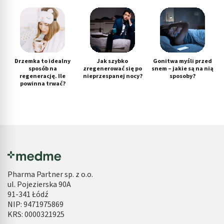
Drzemka to idealny
Jak szybko
Gonitwa myśli przed
sposób na
zregenerować się po
snem – jakie są na nią
regenerację. Ile
nieprzespanej nocy?
sposoby?
powinna trwać?
Pharma Partner sp. z o.o.
ul. Pojezierska 90A
91-341 Łódź
NIP: 9471975869
KRS: 0000321925