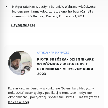
Małgorzata Kania, Justyna Baraniak, Wybrane właściwości
biologiczne i farmakologiczne zielonej herbaty (Camellia
sinensis (L.) O. Kuntze), Postępy Fitoterapii 1/2011
Czytaj więcej
ARTYKUŁ NAPISANY PRZEZ
PIOTR BRZÓZKA - DZIENNIKARZ
WYRÓŻNIONY W KONKURSIE
DZIENNIKARZ MEDYCZNY ROKU
2023
Dziennikarz wyróżniony w konkursie "Dziennikarz Medyczny
Roku 2023". Autor tysięcy publikacji o tematyce medycznej,
ekonomicznej, politycznej i społecznej. Przez 15 lat związany z
Dziennikiem Łódzkim i Polska TheTimes. Z wykształcenia
Pokaż więcej
socjolog stosunków politycznych, absolwent Wydziału