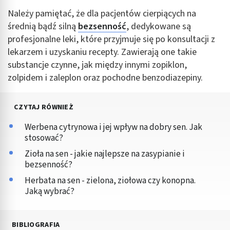
Należy pamiętać, że dla pacjentów cierpiących na
średnią bądź silną
bezsenność
, dedykowane są
profesjonalne leki, które przyjmuje się po konsultacji z
lekarzem i uzyskaniu recepty. Zawierają one takie
substancje czynne, jak między innymi zopiklon,
zolpidem i zaleplon oraz pochodne benzodiazepiny.
CZYTAJ RÓWNIEŻ
Werbena cytrynowa i jej wpływ na dobry sen. Jak
stosować?
Zioła na sen - jakie najlepsze na zasypianie i
bezsenność?
Herbata na sen - zielona, ziołowa czy konopna.
Jaką wybrać?
BIBLIOGRAFIA