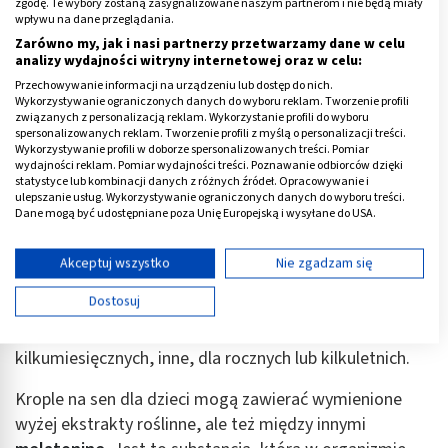
zgodę. Te wybory zostaną zasygnalizowane naszym partnerom i nie będą miały
wpływu na dane przeglądania.
Zarówno my, jak i nasi partnerzy przetwarzamy dane w celu
analizy wydajności witryny internetowej oraz w celu:
Przechowywanie informacji na urządzeniu lub dostęp do nich.
Wykorzystywanie ograniczonych danych do wyboru reklam. Tworzenie profili
związanych z personalizacją reklam. Wykorzystanie profili do wyboru
spersonalizowanych reklam. Tworzenie profili z myślą o personalizacji treści.
Wykorzystywanie profili w doborze spersonalizowanych treści. Pomiar
wydajności reklam. Pomiar wydajności treści. Poznawanie odbiorców dzięki
statystyce lub kombinacji danych z różnych źródeł. Opracowywanie i
Krople na sen dla dzieci
ulepszanie usług. Wykorzystywanie ograniczonych danych do wyboru treści.
Dane mogą być udostępniane poza Unię Europejską i wysyłane do USA.
Jeśli chodzi o krople na spanie dla dzieci starszych, w
Twoja zgoda i polityka cookie dotyczą wyłącznie tej witryny/aplikacji.
wieku przedszkolnym i szkolnym, podstawą jest
Wyświetl listę partnerów (11 dostawców IAB)
Akceptuj wszystko
Nie zgadzam się
również zweryfikowanie informacji dotyczących
Używamy Twoich danych w następujących celach:
Dostosuj
możliwości stosowania. Niektóre preparaty
Cele przetwarzania IAB:
dopuszczone są do użytku dla maluchów
Przechowywanie informacji na urządzeniu lub
kilkumiesięcznych, inne, dla rocznych lub kilkuletnich.
dostęp do nich
Krople na sen dla dzieci mogą zawierać wymienione
Wykorzystywanie ograniczonych danych do
wyboru reklam
wyżej ekstrakty roślinne, ale też między innymi