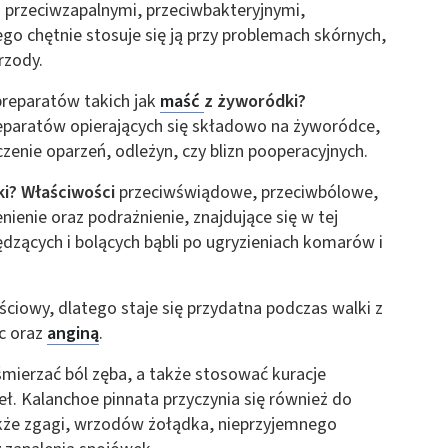
i przeciwzapalnymi, przeciwbakteryjnymi,
go chętnie stosuje się ją przy problemach skórnych,
wrzody.
preparatów takich jak
maść
z żyworódki?
eparatów opierających się składowo na żyworódce,
zenie oparzeń, odleżyn, czy blizn pooperacyjnych.
i? Właściwości
przeciwświądowe, przeciwbólowe,
ienie oraz podrażnienie, znajdujące się w tej
dzących i bolących bąbli po ugryzieniach komarów i
iowy, dlatego staje się przydatna podczas walki z
uc oraz
anginą
.
ierzać ból zęba, a także stosować kuracje
ł. Kalanchoe pinnata przyczynia się również do
kże zgagi, wrzodów żołądka, nieprzyjemnego