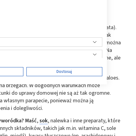
 o nazwie żyworódka pierzasta (Kalanchoe pinnata).
h klimatów, jej ojczyzną jest Madagaskar, jednak
w Ameryce Środkowej, Australii i Azji. W Polsce można
o możliwości często korzystały osoby starsze. Na
od kilku lat wraca na parapety, nie tylko kuchenne, ale
ę
Dostosuj
in gruboszowatych, z wyglądu przypomina nieco aloes.
ne na brzegach. W dogodnych warunkach może
tunki do uprawy domowej nie są aż tak ogromne.
na własnym parapecie, ponieważ można ją
ści
nia i dolegliwości.
yworódka? Maść
,
sok
, nalewka i inne preparaty, które
cennych składników, takich jak m.in. witamina C, sole
 glin, miedź), kwasy tłuszczowe (np. arachidonowy i