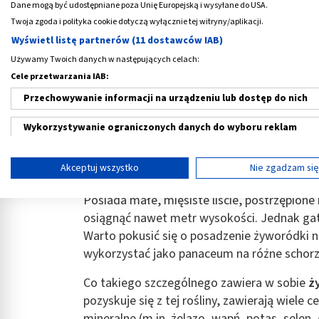
Dane mogą być udostępniane poza Unię Europejską i wysyłane do USA.
Twoja zgoda i polityka cookie dotyczą wyłącznie tej witryny/aplikacji.
Czym jest maść z żyworódki?
Wyświetl listę partnerów (11 dostawców IAB)
Używamy Twoich danych w następujących celach:
Maść
z żyworódki
jest wytwarzana z rośliny
Cele przetwarzania IAB:
Żyworódka pochodzi z gorących, tropikalnyc
Przechowywanie informacji na urządzeniu lub dostęp do nich
rośnie także w innych częściach Afryki oraz 
ją hodować wyłącznie w doniczce, z której t
Wykorzystywanie ograniczonych danych do wyboru reklam
jakiś czas zapomniano o tej roślinie, jednak 
także salonowe.
Tworzenie profili w celu spersonalizowanych reklam
Akceptuj wszystko
Nie zgadzam si
Kalanchoe pierzaste należy do rodziny rośl
Wykorzystanie profili do wyboru spersonalizowanych reklam
Posiada małe, mięsiste liście, postrzępio
Tworzenie profili w celu personalizacji treści
osiągnąć nawet metr wysokości. Jednak ga
Warto pokusić się o posadzenie żyworódki 
Wykorzystywanie profili w celu doboru spersonalizowanych tre
wykorzystać jako panaceum na różne schorze
Pomiar efektywności reklam
Co takiego szczególnego zawiera w sobie
ż
pozyskuje się z tej rośliny, zawierają wiele 
Pomiar efektywności treści
mineralne (m.in. żelazo, wapń, potas, selen,