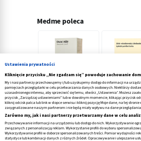
Medme poleca
Ustawienia prywatności
‹
Kliknięcie przycisku „Nie zgadzam się” powoduje zachowanie dom
My i nasi partnerzy przechowujemy i/lub uzyskujemy dostęp do informacji na urządzen
pamięciach przeglądarki w celu przetwarzania danych osobowych. Niektórzy dost
Owoc róży, zioła do
Ziele wierzbownicy
uzasadnionego interesu, aby sprzeciwić się temu, otwórz „Ustawienia”. Możesz zaa
przycisk „Zarządzaj ustawieniami” lub w dowolnym momencie, klikając przycisk od
zaparzania, 50 g (Flos)
do zaparz., 100 g
kliknij odcisk palca lub link w stopce serwisu i kliknij pozycję Moje dane, na tej str
zasygnalizowane naszym partnerom i nie będą miały wpływu na dane przeglądania
5,09 PLN
6,99 PLN
Zarówno my, jak i nasi partnerzy przetwarzamy dane w celu analiz
Przechowywanie informacji na urządzeniu lub dostęp do nich. Wykorzystywanie ogra
związanych z personalizacją reklam. Wykorzystanie profili do wyboru spersonalizowany
Wykorzystywanie profili w doborze spersonalizowanych treści. Pomiar wydajności re
statystyce lub kombinacji danych z różnych źródeł. Opracowywanie i ulepszanie us