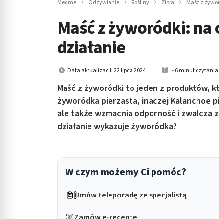
Medme
Odżywianie
Rośliny
Zioła
Maść z żywor
in submenu: Wellness
Maść z żyworódki: na
działanie
Data aktualizacji: 22 lipca 2024
~ 6 minut czytania
Maść z żyworódki to jeden z produktów, któ
żyworódka pierzasta, inaczej Kalanchoe p
ale także wzmacnia odporność i zwalcza z
działanie wykazuje żyworódka?
W czym możemy Ci pomóc?
Umów teleporadę ze specjalistą
Zamów e-receptę