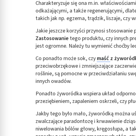
Charakteryzuje się ona m.in. właściwościam
odkażającymi, a także regenerującymi, dlate
takich jak np. egzema, trądzik, liszaje, czy 
Jakie jeszcze korzyści przynosi stosowanie 
Zastosowanie
tego produktu, czy innych pr
jest ogromne. Należy tu wymienić choćby lec
Co ponadto może sok, czy
maść
z żyworódk
przeciwobrzękowe i zmniejszające zaczerwien
roślinie, są pomocne w przeciwdziałaniu swę
innych owadów.
Ponadto żyworódka wspiera układ odpornośc
przeziębieniem, zapaleniem oskrzeli, czy pł
Jakby tego było mało, żyworódką można uśm
zwalczające paradontozę i krwawienie dziąse
niwelowania bólów głowy, kręgosłupa, a ta