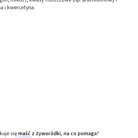
 z różnych źródeł
na i kwercetyna.
ormacji
kuje się
maść
z żyworódki, na co pomaga
?