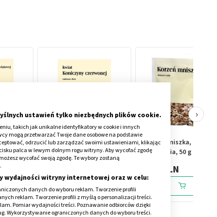
›
yślnych ustawień tylko niezbędnych plików cookie.
iu, takich jak unikalne identyfikatory w cookie i innych
awcy mogą przetwarzać Twoje dane osobowe na podstawie
, ziola
Kwiat koniczyny
Korzeń mniszka, zioła do
kceptować, odrzucić lub zarządzać swoimi ustawieniami, klikając
cisku palca w lewym dolnym rogu witryny. Aby wycofać zgodę
czerwonej, zioła do
zaparzania, 50 g (Flos)
onie możesz wycofać swoją zgodę. Te wybory zostaną
zaparzania, 50 g
.
5,09 PLN
4,79 PLN
y wydajności witryny internetowej oraz w celu:
niczonych danych do wyboru reklam. Tworzenie profili
ch reklam. Tworzenie profili z myślą o personalizacji treści.
klam. Pomiar wydajności treści. Poznawanie odbiorców dzięki
ług. Wykorzystywanie ograniczonych danych do wyboru treści.