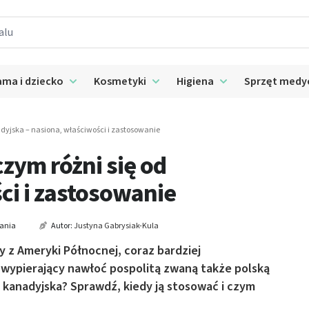
ma i dziecko
Kosmetyki
Higiena
Sprzęt medy
 submenu: Suplementy
Rozwiń submenu: Mama i dziecko
Rozwiń submenu: Kosmetyki
Rozwiń submenu: 
yjska – nasiona, właściwości i zastosowanie
zym różni się od
ci i zastosowanie
tania
Autor:
Justyna Gabrysiak-Kula
 z Ameryki Północnej, coraz bardziej
i wypierający nawłoć pospolitą zwaną także polską
 kanadyjska? Sprawdź, kiedy ją stosować i czym