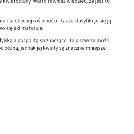
 kwiatostany. Warto również wiedzieć, że jest to
 dla obecnej roślinności i także klasyfikuje się ją
wo się aklimatyzuje.
yjską a pospolitą są znaczące. Ta pierwsza może
późną, jednak jej kwiaty są znacznie mniejsze.