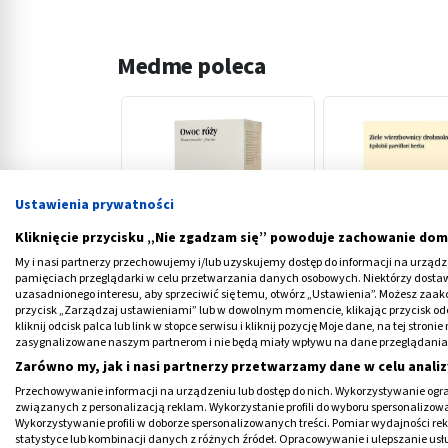
Medme poleca
Ustawienia prywatności
‹
Kliknięcie przycisku „Nie zgadzam się” powoduje zachowanie dom
My i nasi partnerzy przechowujemy i/lub uzyskujemy dostęp do informacji na urządzen
pamięciach przeglądarki w celu przetwarzania danych osobowych. Niektórzy dost
Owoc róży, zioła do
Ziele wierzbownicy
uzasadnionego interesu, aby sprzeciwić się temu, otwórz „Ustawienia”. Możesz zaa
przycisk „Zarządzaj ustawieniami” lub w dowolnym momencie, klikając przycisk od
zaparzania, 50 g (Flos)
do zaparz., 100 g
kliknij odcisk palca lub link w stopce serwisu i kliknij pozycję Moje dane, na tej str
zasygnalizowane naszym partnerom i nie będą miały wpływu na dane przeglądania
5,09 PLN
6,99 PLN
Zarówno my, jak i nasi partnerzy przetwarzamy dane w celu analiz
Przechowywanie informacji na urządzeniu lub dostęp do nich. Wykorzystywanie ogra
związanych z personalizacją reklam. Wykorzystanie profili do wyboru spersonalizowany
Wykorzystywanie profili w doborze spersonalizowanych treści. Pomiar wydajności re
statystyce lub kombinacji danych z różnych źródeł. Opracowywanie i ulepszanie us