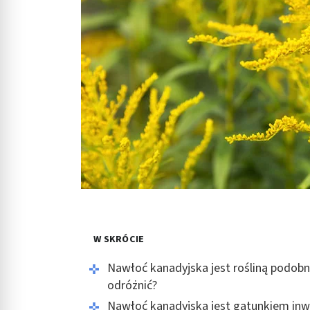
W SKRÓCIE
Nawłoć kanadyjska jest rośliną podobną
odróżnić?
Nawłoć kanadyjska jest gatunkiem inw