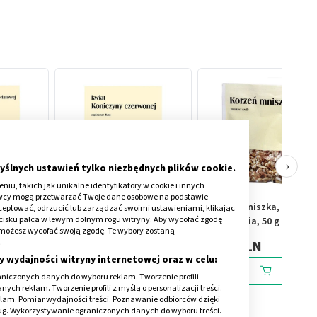
›
yślnych ustawień tylko niezbędnych plików cookie.
iu, takich jak unikalne identyfikatory w cookie i innych
awcy mogą przetwarzać Twoje dane osobowe na podstawie
, ziola
Kwiat koniczyny
Korzeń mniszka, zioła do
kceptować, odrzucić lub zarządzać swoimi ustawieniami, klikając
cisku palca w lewym dolnym rogu witryny. Aby wycofać zgodę
czerwonej, zioła do
zaparzania, 50 g (Flos)
onie możesz wycofać swoją zgodę. Te wybory zostaną
zaparzania, 50 g
.
5,09 PLN
4,79 PLN
y wydajności witryny internetowej oraz w celu:
niczonych danych do wyboru reklam. Tworzenie profili
ch reklam. Tworzenie profili z myślą o personalizacji treści.
klam. Pomiar wydajności treści. Poznawanie odbiorców dzięki
ług. Wykorzystywanie ograniczonych danych do wyboru treści.