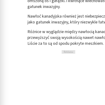
omszoną oś i
gałązki
.
i kwitnące wiechowate
gatunek inwazyjny.
Nawłoć kanadyjska również jest niebezpieczna
jako gatunek inwazyjny, który niezwykle łat
Różnice w wyglądzie między nawłocią kanad
przewyższyć swoją wysokością nawet nawłoć 
Liście za to są od spodu pokryte meszkiem.
Reklama