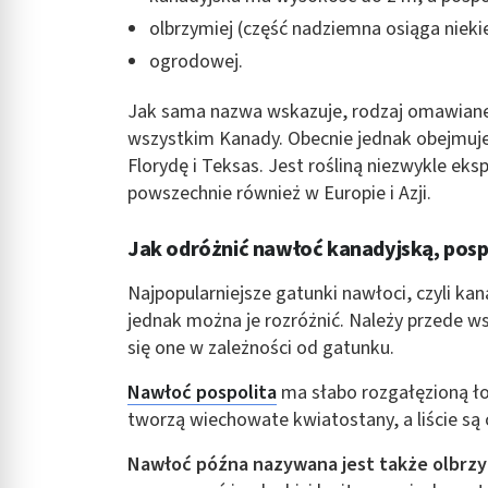
Rozumienie odbiorców dzięki statystyce lub kombinacji danych
olbrzymiej (część nadziemna osiąga niek
ogrodowej.
Rozwój i ulepszanie usług
Wykorzystywanie ograniczonych danych do wyboru treści
Jak sama nazwa wskazuje, rodzaj omawianej
wszystkim Kanady. Obecnie jednak obejmuje
Funkcje specjalne IAB:
Florydę i Teksas. Jest rośliną niezwykle ek
Użycie dokładnych danych geolokalizacyjnych
powszechnie również w Europie i Azji.
Identyfikowanie urządzeń na podstawie aktywnie żądanych inf
Jak odróżnić nawłoć kanadyjską, pospo
Cele przetwarzania inne niż IAB:
Najpopularniejsze gatunki nawłoci, czyli kan
Niezbędne
jednak można je rozróżnić. Należy przede w
Wydajność (Performance)
się one w zależności od gatunku.
Reklama / śledzenie
Nawłoć pospolita
ma słabo rozgałęzioną ł
tworzą wiechowate kwiatostany, a liście s
Nawłoć późna nazywana jest także olbrzy