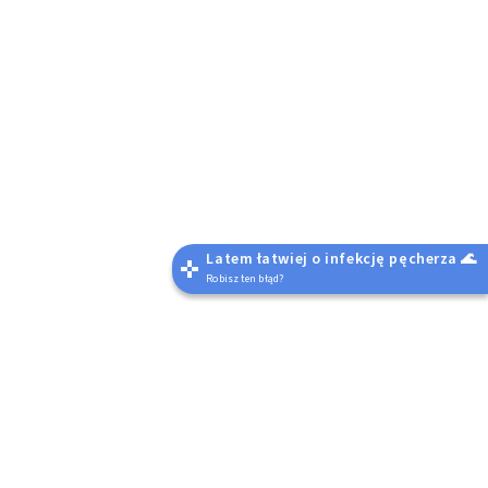
Latem łatwiej o infekcję pęcherza 🌊
Robisz ten błąd?