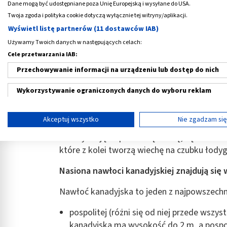
Dane mogą być udostępniane poza Unię Europejską i wysyłane do USA.
Twoja zgoda i polityka cookie dotyczą wyłącznie tej witryny/aplikacji.
Co to jest nawłoć kanadyjska?
Wyświetl listę partnerów (11 dostawców IAB)
Używamy Twoich danych w następujących celach:
Nawłoć kanadyjska
to wieloletnia roślina
Cele przetwarzania IAB:
sztywną i wzniesioną prosto ku górze łody
(przeważnie ok. 1,5 m).
Przechowywanie informacji na urządzeniu lub dostęp do nich
Łodyga jest „naga” lub pokryta malutkimi w
Wykorzystywanie ograniczonych danych do wyboru reklam
kształt, zaostrzony po obu stronach. Im liści
Tworzenie profili w celu spersonalizowanych reklam
struktura jest gładka, a od spodu omszona.
Akceptuj wszystko
Nie zgadzam si
Wykorzystanie profili do wyboru spersonalizowanych reklam
Kwiaty mają ciepło-żółtą barwę, są bardzo d
które z kolei tworzą wiechę na czubku łodyg
Tworzenie profili w celu personalizacji treści
Nasiona nawłoci kanadyjskiej
znajdują się
Wykorzystywanie profili w celu doboru spersonalizowanych tre
Nawłoć kanadyjska to jeden z najpowszechni
Pomiar efektywności reklam
pospolitej (różni się od niej przede wszy
Pomiar efektywności treści
kanadyjska ma wysokość do 2 m, a pospol