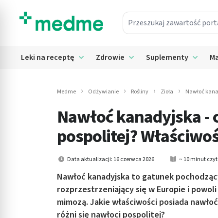
Przeszukaj zawartość portalu
in submenu: Leki na receptę
Leki na receptę
Zdrowie
Suplementy
Ma
Rozwiń submenu: Leki na receptę
Rozwiń submenu: Zdrowie
Rozwiń
in submenu: Zdrowie
in submenu: Suplementy
Medme
Odżywianie
Rośliny
Zioła
Nawłoć kanad
Nawłoć kanadyjska - c
in submenu: Mama i dziecko
pospolitej? Właściwoś
in submenu: Kosmetyki
in submenu: Higiena
Data aktualizacji: 16 czerwca 2026
~ 10 minut czy
Nawłoć kanadyjska to gatunek pochodzący
in submenu: Sprzęt medyczny
rozprzestrzeniający się w Europie i powol
mimozą. Jakie właściwości posiada nawłoć
in submenu: Intymne
różni się nawłoci pospolitej?