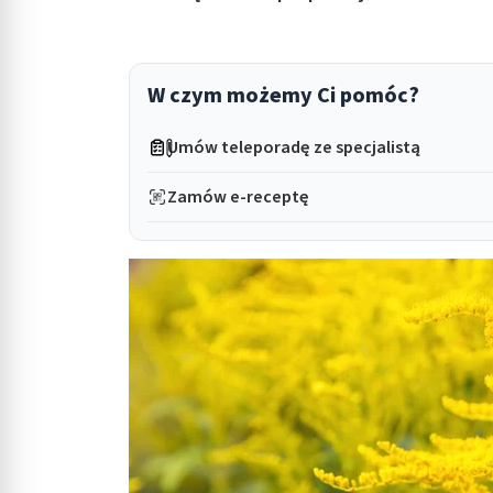
in submenu: Wellness
W czym możemy Ci pomóc?
Umów teleporadę ze specjalistą
Zamów e-receptę