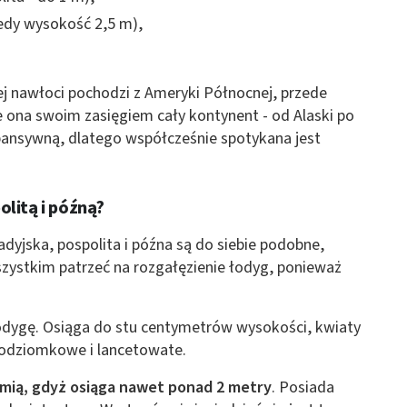
 z różnych źródeł
iedy wysokość 2,5 m),
 nawłoci pochodzi z Ameryki Północnej, przede
 ona swoim zasięgiem cały kontynent - od Alaski po
spansywną, dlatego współcześnie spotykana jest
ormacji
litą i późną?
adyjska, pospolita i późna są do siebie podobne,
szystkim patrzeć na rozgałęzienie łodyg, ponieważ
odygę. Osiąga do stu centymetrów wysokości, kwiaty
ą odziomkowe i lancetowate.
mią, gdyż osiąga nawet ponad 2 metry
. Posiada