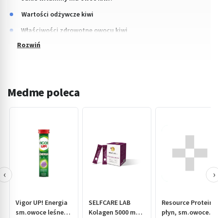
Wartości odżywcze kiwi
Właściwości zdrowotne owocu kiwi
Medme poleca
‹
›
Vigor UP! Energia
SELFCARE LAB
Resource Protein,
sm.owoce leśne,
Kolagen 5000 mg z
płyn, sm.owoce