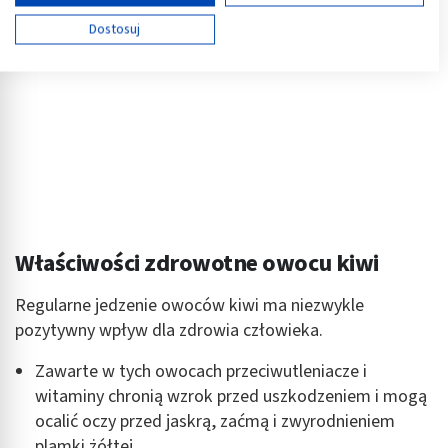
Używamy Twoich danych w następujących celach:
Dostosuj
Cele przetwarzania IAB:
Przechowywanie informacji na urządzeniu lub
dostęp do nich
Wykorzystywanie ograniczonych danych do
wyboru reklam
Tworzenie profili w celu spersonalizowanych
reklam
Wykorzystanie profili do wyboru
Właściwości zdrowotne owocu kiwi
spersonalizowanych reklam
Regularne jedzenie owoców kiwi ma niezwykle
Tworzenie profili w celu personalizacji treści
pozytywny wpływ dla zdrowia człowieka.
Wykorzystywanie profili w celu doboru
spersonalizowanych treści
Zawarte w tych owocach przeciwutleniacze i
witaminy chronią wzrok przed uszkodzeniem i mogą
Pomiar efektywności reklam
ocalić oczy przed jaskrą, zaćmą i zwyrodnieniem
Pomiar efektywności treści
plamki żółtej.