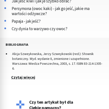
Jak jeść kiwi i jak je szybko obrać?
Persymona (owoc kaki) - jak go jeść, jakie ma
wartości odżywcze?
Papaja - jak jeść?
Czy dynia to warzywo czy owoc?
BIBLIOGRAFIA
Alicja Szweykowska, Jerzy Szweykowski (red.): Słownik
botaniczny. Wyd. wydanie II, zmienione i uzupełnione.
Warszawa: Wiedza Powszechna, 2003, s. 17. ISBN 83-214-1305-
6.
Czytaj więcej
Czy ten artykuł był dla
Ciebie pomocny?