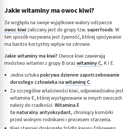
Jakie witaminy ma owoc kiwi?
Ze względu na swoje wyjątkowe walory odżywcze
owoc kiwi
zaliczany jest do grupy tzw.
superfoods
. W
ten sposób nazywana jest żywność, której spożywanie
ma bardzo korzystny wpływ na zdrowie.
Jakie witaminy ma kiwi?
Owoce kiwi zawierają
mnóstwo witamin z grupy B oraz
witaminy C
, K i E.
Jedna sztuka
pokrywa dzienne zapotrzebowanie
dorosłego człowieka na
witaminę C
.
Za szczególne właściwości kiwi, odpowiedzialna jest
witamina E, której występowanie w innych owocach
należy do rzadkości.
Witamina E
to naturalny
antyoksydant
,
chroniący komórki
przed wolnymi rodnikami i procesem starzenia.
Kiwi stanowi doskonałe źródło kwasu foliowego,