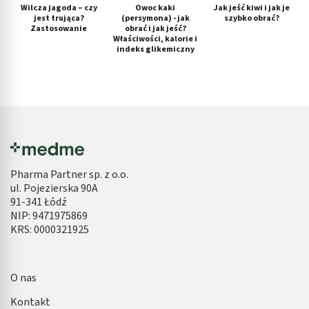
Wilcza jagoda – czy
Owoc kaki
Jak jeść kiwi i jak je
jest trująca?
(persymona) - jak
szybko obrać?
Zastosowanie
obrać i jak jeść?
Właściwości, kalorie i
indeks glikemiczny
Pharma Partner sp. z o.o.
ul. Pojezierska 90A
91-341 Łódź
NIP: 9471975869
KRS: 0000321925
O nas
Kontakt