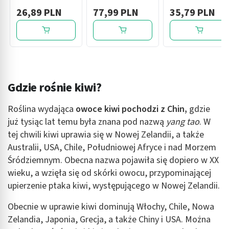
tabl.musuj., 20
glicyną OWOCE
leśne, 200 ml x 4
26,89 PLN
77,99 PLN
35,79 PLN
szt
LEŚNE, 30
szt
saszetek
Gdzie rośnie kiwi?
Roślina wydająca
owoce kiwi
pochodzi z Chin
,
gdzie
już tysiąc lat temu była znana pod nazwą
yang tao
. W
tej chwili kiwi uprawia się w Nowej Zelandii, a także
Australii, USA, Chile, Południowej Afryce i nad Morzem
Śródziemnym. Obecna nazwa pojawiła się dopiero w XX
wieku, a wzięła się od skórki owocu, przypominającej
upierzenie ptaka kiwi, występującego w Nowej Zelandii.
Obecnie w uprawie kiwi dominują Włochy, Chile, Nowa
Zelandia, Japonia, Grecja, a także Chiny i USA. Można