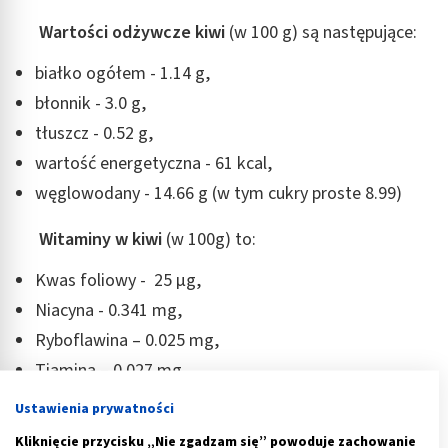
Wartości odżywcze kiwi
(w 100 g) są następujące:
białko ogółem - 1.14 g,
błonnik - 3.0 g,
tłuszcz - 0.52 g,
wartość energetyczna - 61 kcal,
węglowodany - 14.66 g (w tym cukry proste 8.99)
Witaminy w kiwi
(w 100g) to:
Kwas foliowy - 25 µg,
Niacyna - 0.341 mg,
Ryboflawina – 0.025 mg,
Tiamina – 0.027 mg,
Witamina A – 87 IU,
Ustawienia prywatności
Witamina B6 - 0.063 mg,
Kliknięcie przycisku „Nie zgadzam się” powoduje zachowanie