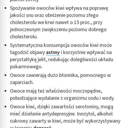
Spożywanie owoców kiwi wpływa na poprawę
Rozumienie odbiorców dzięki statystyce lub
jakości snu oraz obniżenie poziomu złego
kombinacji danych z różnych źródeł
cholesterolu we krwi nawet o 15 proc., przy
Rozwój i ulepszanie usług
jednoczesnym zwiększeniu poziomu dobrego
cholesterolu.
Wykorzystywanie ograniczonych danych do
wyboru treści
Systematyczna konsumpcja owoców kiwi może
łagodzić objawy
astmy
i korzystnie wpływać na
Funkcje specjalne IAB:
perystaltykę jelit, redukując dolegliwości układu
Użycie dokładnych danych geolokalizacyjnych
pokarmowego.
Identyfikowanie urządzeń na podstawie
Owoce zawierają dużo błonnika, pomocnego w
aktywnie żądanych informacji
zaparciach.
Cele przetwarzania inne niż IAB:
Owoce mają też właściwości moczopędne,
Niezbędne
pobudzające wydalanie z organizmu sodu i wody.
Owoce kiwi, dzięki zawartości serotoniny, mogą
Wydajność (Performance)
mieć działanie antydepresyjne. Inozytol, alkohol
Reklama / śledzenie
cukrowy zawarty w kiwi, może być wykorzystywany