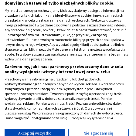
Witamina C – 92.7 mg,
domyślnych ustawień tylko niezbędnych plików cookie.
My i nasi partnerzy przechowujemy i/lub uzyskujemy dostęp do informacji na
Witamina E – 1.46 mg,
urządzeniu, takich jak unikalne identyfikatory w cookie i innych pamięciach
przeglądarki w celu przetwarzania danych osobowych. Niektórzy dostawcy
Witamina K - 40.3 µg
mogą przetwarzać Twoje dane osobowe na podstawie uzasadnionego interesu,
aby sprzeciwić się temu, otwórz „Ustawienia”. Możesz zaakceptować, odrzucić
Minerały w kiwi
(w 100g):
lub zarządzać swoimi ustawieniami, klikając przycisk „Zarządzaj
ustawieniami” lub w dowolnym momencie, klikając przycisk odcisku palca w
lewym dolnym rogu witryny. Aby wycofać zgodę kliknij odcisk palca lub link w
Cynk - 0.14 mg,
stopce serwisu i kliknij pozycję Moje dane, na tej stronie możesz wycofać swoją
zgodę. Te wybory zostaną zasygnalizowane naszym partnerom i nie będą miały
Fosfor - 34 mg ,
wpływu na dane przeglądania.
Magnez - 17 mg,
Zarówno my, jak i nasi partnerzy przetwarzamy dane w celu
analizy wydajności witryny internetowej oraz w celu:
Potas - 312 mg,
Przechowywanie informacji na urządzeniu lub dostęp do nich.
Sód – 3 mg,
Wykorzystywanie ograniczonych danych do wyboru reklam. Tworzenie profili
związanych z personalizacją reklam. Wykorzystanie profili do wyboru
Wapń – 34 mg,
spersonalizowanych reklam. Tworzenie profili z myślą o personalizacji treści.
Wykorzystywanie profili w doborze spersonalizowanych treści. Pomiar
Żelazo - 0.31 mg
wydajności reklam. Pomiar wydajności treści. Poznawanie odbiorców dzięki
statystyce lub kombinacji danych z różnych źródeł. Opracowywanie i
ulepszanie usług. Wykorzystywanie ograniczonych danych do wyboru treści.
Reklama
Dane mogą być udostępniane poza Unię Europejską i wysyłane do USA.
Twoja zgoda i polityka cookie dotyczą wyłącznie tej witryny/aplikacji.
Wyświetl listę partnerów (11 dostawców IAB)
Akceptuj wszystko
Nie zgadzam się