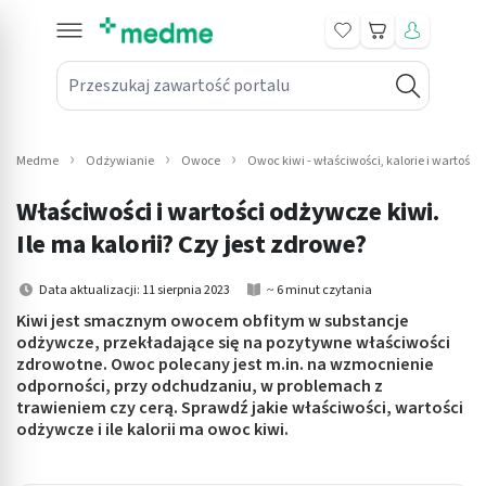
Koszyk
Przeszukaj zawartość portalu
in submenu: Leki na receptę
win submenu: Zdrowie
Medme
Odżywianie
Owoce
Owoc kiwi - właściwości, kalorie i wartośc
win submenu: Suplementy
Właściwości i wartości odżywcze kiwi.
win submenu: Mama i dziecko
Ile ma kalorii? Czy jest zdrowe?
win submenu: Kosmetyki
Data aktualizacji: 11 sierpnia 2023
~ 6 minut czytania
Kiwi jest smacznym owocem obfitym w substancje
win submenu: Higiena
odżywcze, przekładające się na pozytywne właściwości
zdrowotne. Owoc polecany jest m.in. na wzmocnienie
win submenu: Sprzęt medyczny
odporności, przy odchudzaniu, w problemach z
trawieniem czy cerą. Sprawdź jakie właściwości, wartości
win submenu: Intymne
odżywcze i ile kalorii ma owoc kiwi.
win submenu: Wellness