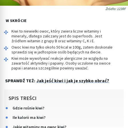
Źródło: 123RF
W SKRÓCIE
Kiwi to niewielki owoc, który zwiera liczne witaminy i
minerały, dlatego zaliczany jest do superfoods. Jest
źródłem witamin z grupy B oraz witaminy C, K i E.
Owoc kiwi ma tylko około 50 kcal w 100g, zatem doskonale
sprawdzi się w jadłospisie osób będących na diecie.
Kiwi może wywoływać reakcje alergiczne ze względu na
zawartość aktynidiny i papainy. Osoby uczulone na owoce
papai i ananasa szczególnie powinny uważać.
SPRAWDŹ TEŻ:
Jak jeść kiwi i jak je szybko obrać?
SPIS TREŚCI
Gdzie rośnie kiwi?
Ile kalorii ma kiwi?
Jakie witaminy ma owoc kiwi?