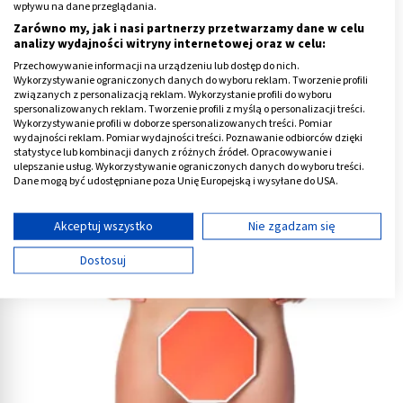
wpływu na dane przeglądania.
Zarówno my, jak i nasi partnerzy przetwarzamy dane w celu
analizy wydajności witryny internetowej oraz w celu:
Przechowywanie informacji na urządzeniu lub dostęp do nich.
Wykorzystywanie ograniczonych danych do wyboru reklam. Tworzenie profili
związanych z personalizacją reklam. Wykorzystanie profili do wyboru
spersonalizowanych reklam. Tworzenie profili z myślą o personalizacji treści.
Wykorzystywanie profili w doborze spersonalizowanych treści. Pomiar
wydajności reklam. Pomiar wydajności treści. Poznawanie odbiorców dzięki
statystyce lub kombinacji danych z różnych źródeł. Opracowywanie i
ulepszanie usług. Wykorzystywanie ograniczonych danych do wyboru treści.
Pierwsza miesiączka - kiedy, ile trwa? Objawy
Dane mogą być udostępniane poza Unię Europejską i wysyłane do USA.
Twoja zgoda i polityka cookie dotyczą wyłącznie tej witryny/aplikacji.
Wyświetl listę partnerów (11 dostawców IAB)
Akceptuj wszystko
Nie zgadzam się
Używamy Twoich danych w następujących celach:
Dostosuj
Cele przetwarzania IAB:
Przechowywanie informacji na urządzeniu lub
dostęp do nich
Wykorzystywanie ograniczonych danych do
wyboru reklam
Tworzenie profili w celu spersonalizowanych