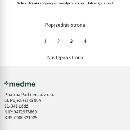
Schizofrenia - objawy u dorosłych i dzieci. Jak rozpoznać?
Poprzednia strona
1
2
3
4
Następna strona
Pharma Partner sp. z o.o.
ul. Pojezierska 90A
91-341 Łódź
NIP: 9471975869
KRS: 0000321925