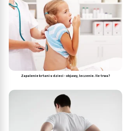
Użycie dokładnych danych geolokalizacyjnych
Identyfikowanie urządzeń na podstawie
aktywnie żądanych informacji
Cele przetwarzania inne niż IAB:
Niezbędne
Wydajność (Performance)
Reklama / śledzenie
Zapalenie krtani u dzieci - objawy, leczenie. Ile trwa?