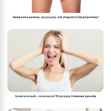
reklam
Wykorzystanie profili do wyboru
Swędzenie pochwy - przyczyny. Jak złagodzić świąd pochwy?
spersonalizowanych reklam
Tworzenie profili w celu personalizacji treści
Wykorzystywanie profili w celu doboru
spersonalizowanych treści
Pomiar efektywności reklam
Pomiar efektywności treści
Rozumienie odbiorców dzięki statystyce lub
kombinacji danych z różnych źródeł
Rozwój i ulepszanie usług
Szum w uszach - co oznacza? Przyczyny i domowe sposoby
Wykorzystywanie ograniczonych danych do
wyboru treści
Funkcje specjalne IAB: