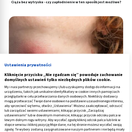
Ciąża bez wytrysku - czy zapłodnienie w ten sposób jest możliwe?
Ustawienia prywatności
Kliknięcie przycisku „Nie zgadzam się” powoduje zachowanie
domyślnych ustawień tylko niezbędnych plików cookie.
My i nasi partnerzy przechowujemy i/lub uzyskujemy dostęp do informacji na
urządzeniu, takich jak unikalne identyfikatory w cookie i innych pamięciach
Jak wygląda czyrak? Sposoby usuwania i leczenia
przeglądarki w celu przetwarzania danych osobowych. Niektórzy dostawcy
mogą przetwarzać Twoje dane osobowe na podstawie uzasadnionego interesu,
aby sprzeciwić się temu, otwórz „Ustawienia”. Możesz zaakceptować, odrzucić
lub zarządzać swoimi ustawieniami, klikając przycisk „Zarządzaj
ustawieniami” lub w dowolnym momencie, klikając przycisk odcisku palca w
lewym dolnym rogu witryny. Aby wycofać zgodę kliknij odcisk palca lub link w
stopce serwisu i kliknij pozycję Moje dane, na tej stronie możesz wycofać swoją
zgodę. Te wybory zostaną zasygnalizowane naszym partnerom i nie będą miały