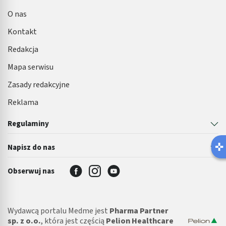
O nas
Kontakt
Redakcja
Mapa serwisu
Zasady redakcyjne
Reklama
Regulaminy
Latem łatwiej o infekcję pęcherza
Napisz do nas
Robisz ten błąd?
Obserwuj nas
Wydawcą portalu Medme jest
Pharma Partner
sp. z o.o.
, która jest częścią
Pelion Healthcare