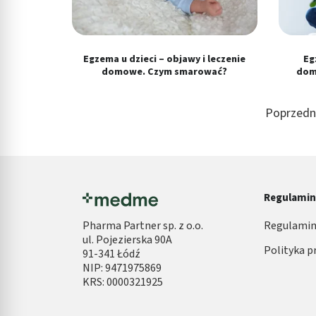
Egzema u dzieci – objawy i leczenie
Eg
domowe. Czym smarować?
dom
Poprzedn
Regulami
Pharma Partner sp. z o.o.
Regulamin
ul. Pojezierska 90A
Polityka p
91-341 Łódź
NIP: 9471975869
KRS: 0000321925