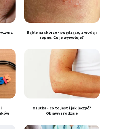
yczyny.
Bąble na skórze - swędzące, z wodą i
ropne. Co je wywołuje?
i
Osutka - co to jest i jak leczyć?
taków
Objawy i rodzaje