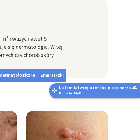
 m² i ważyć nawet 5
je się dermatologia. W tej
rnych czy chorób skóry.
i dermatologiczne
Zmarszczki
Latem łatwiej o infekcję pęcherza 🌊
Robisz ten błąd?