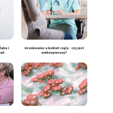
laka i
Gronkowiec u kobiet ciąży - czy jest
żeń
niebezpieczny?