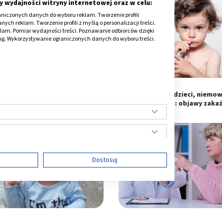
y wydajności witryny internetowej oraz w celu:
niczonych danych do wyboru reklam. Tworzenie profili
ch reklam. Tworzenie profili z myślą o personalizacji treści.
klam. Pomiar wydajności treści. Poznawanie odbiorców dzięki
ług. Wykorzystywanie ograniczonych danych do wyboru treści.
nkowiec na twarzy: objawy,
Gronkowiec u dzieci, niemow
czenie. Czy jest zaraźliwy?
noworodka: objawy zaka
ę
Dostosuj
ści