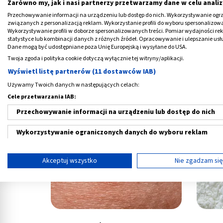
Zarówno my, jak i nasi partnerzy przetwarzamy dane w celu analiz
Przechowywanie informacji na urządzeniu lub dostęp do nich. Wykorzystywanie ogra
związanych z personalizacją reklam. Wykorzystanie profili do wyboru spersonalizowany
Wykorzystywanie profili w doborze spersonalizowanych treści. Pomiar wydajności re
statystyce lub kombinacji danych z różnych źródeł. Opracowywanie i ulepszanie us
Dane mogą być udostępniane poza Unię Europejską i wysyłane do USA.
Twoja zgoda i polityka cookie dotyczą wyłącznie tej witryny/aplikacji.
Wyświetl listę partnerów (11 dostawców IAB)
Używamy Twoich danych w następujących celach:
Łuszczyca głowy: domowe sposoby,
Gro
Cele przetwarzania IAB:
leczenie, objawy, przyczyny
le
Przechowywanie informacji na urządzeniu lub dostęp do nich
Wykorzystywanie ograniczonych danych do wyboru reklam
Tworzenie profili w celu spersonalizowanych reklam
Akceptuj wszystko
Nie zgadzam si
Wykorzystanie profili do wyboru spersonalizowanych reklam
Tworzenie profili w celu personalizacji treści
Wykorzystywanie profili w celu doboru spersonalizowanych tre