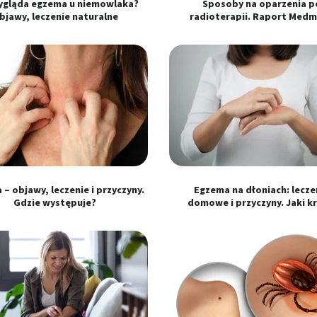
ygląda egzema u niemowlaka?
Sposoby na oparzenia p
bjawy, leczenie naturalne
radioterapii. Raport Medm
 z różnych źródeł
– objawy, leczenie i przyczyny.
Egzema na dłoniach: lecze
Gdzie występuje?
domowe i przyczyny. Jaki k
ormacji