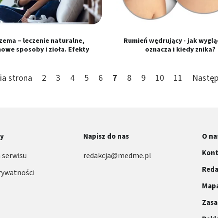
zema – leczenie naturalne,
Rumień wędrujący - jak wyglą
owe sposoby i zioła. Efekty
oznacza i kiedy znika?
ia strona
2
3
4
5
6
7
8
9
10
11
Następ
ny
Napisz do nas
O na
Kont
 serwisu
redakcja@medme.pl
Reda
rywatności
Mapa
Zasa