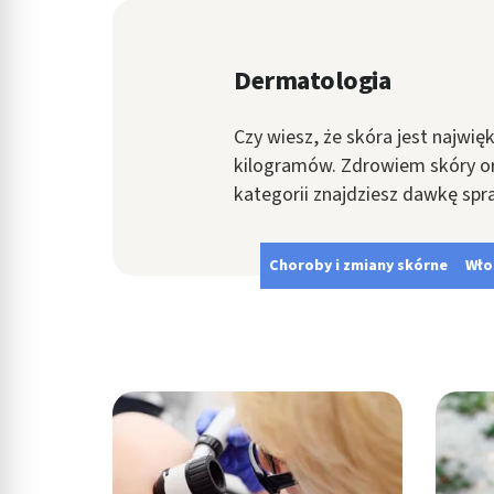
in submenu: Wellness
Dermatologia
Czy wiesz, że skóra jest najwi
kilogramów. Zdrowiem skóry ora
kategorii znajdziesz dawkę spr
Choroby i zmiany skórne
Wło