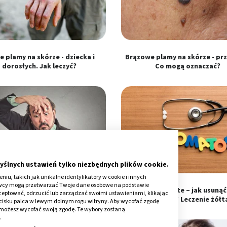
e plamy na skórze - dziecka i
Brązowe plamy na skórze - prz
dorosłych. Jak leczyć?
Co mogą oznaczać?
yślnych ustawień tylko niezbędnych plików cookie.
iu, takich jak unikalne identyfikatory w cookie i innych
awcy mogą przetwarzać Twoje dane osobowe na podstawie
dająca powieka: przyczyny i
Kępki żółte – jak usunąć 
kceptować, odrzucić lub zarządzać swoimi ustawieniami, klikając
czenie. Jak wygląda zabieg?
zamaskować? Leczenie żół
cisku palca w lewym dolnym rogu witryny. Aby wycofać zgodę
onie możesz wycofać swoją zgodę. Te wybory zostaną
.