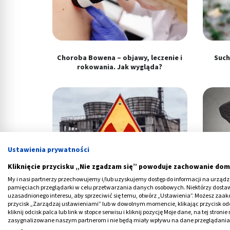
Choroba Bowena – objawy, leczenie i
Such
rokowania. Jak wygląda?
Ustawienia prywatności
Kliknięcie przycisku „Nie zgadzam się” powoduje zachowanie dom
My i nasi partnerzy przechowujemy i/lub uzyskujemy dostęp do informacji na urządzen
pamięciach przeglądarki w celu przetwarzania danych osobowych. Niektórzy dost
Choroba popromienna – objawy,
Opa
uzasadnionego interesu, aby sprzeciwić się temu, otwórz „Ustawienia”. Możesz zaa
leczenie i skutki. Czym jest?
le
przycisk „Zarządzaj ustawieniami” lub w dowolnym momencie, klikając przycisk od
kliknij odcisk palca lub link w stopce serwisu i kliknij pozycję Moje dane, na tej str
zasygnalizowane naszym partnerom i nie będą miały wpływu na dane przeglądania