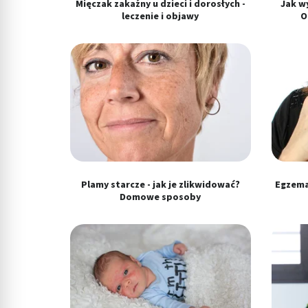
Mięczak zakaźny u dzieci i dorosłych -
Jak w
Pomiar efektywności reklam
leczenie i objawy
O
Pomiar efektywności treści
Rozumienie odbiorców dzięki statystyce lub kombinacji danych
Rozwój i ulepszanie usług
Wykorzystywanie ograniczonych danych do wyboru treści
Funkcje specjalne IAB:
Użycie dokładnych danych geolokalizacyjnych
Plamy starcze - jak je zlikwidować?
Egzema 
Domowe sposoby
Identyfikowanie urządzeń na podstawie aktywnie żądanych inf
Cele przetwarzania inne niż IAB:
Niezbędne
Wydajność (Performance)
Reklama / śledzenie