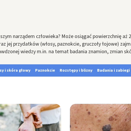
ększym narządem człowieka? Może osiągać powierzchnię aż 2
z jej przydatków (włosy, paznokcie, gruczoły łojowe) zajmu
awdzonej wiedzy m.in. na temat badania znamion, zmian skó
sy i skóra głowy
Paznokcie
Rozstępy i blizny
Badania i zabieg