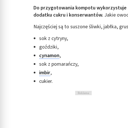
Rozumienie odbiorców dzięki statystyce lub kombinacji danych
Do przygotowania kompotu wykorzystuje s
dodatku cukru i konserwantów.
Jakie owoc
Rozwój i ulepszanie usług
Najczęściej są to suszone śliwki, jabłka, grus
Wykorzystywanie ograniczonych danych do wyboru treści
sok z cytryny,
Funkcje specjalne IAB:
goździki,
Użycie dokładnych danych geolokalizacyjnych
cynamon
,
Identyfikowanie urządzeń na podstawie aktywnie żądanych inf
sok z pomarańczy,
Cele przetwarzania inne niż IAB:
imbir
,
Niezbędne
cukier.
Wydajność (Performance)
Reklama
Reklama / śledzenie