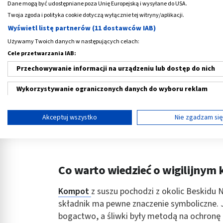
Dane mogą być udostępniane poza Unię Europejską i wysyłane do USA.
Twoja zgoda i polityka cookie dotyczą wyłącznie tej witryny/aplikacji.
Wyświetl listę partnerów (11 dostawców IAB)
‹
Używamy Twoich danych w następujących celach:
Cele przetwarzania IAB:
Przechowywanie informacji na urządzeniu lub dostęp do nich
Zielnik Świata Mniszek
L`Angelica Śwież
lekarski, zioła do
pasta do zębów, z
Wykorzystywanie ograniczonych danych do wyboru reklam
zaparzania w saszetkach,
75 ml
7,99 PLN
11,39 PLN
20 szt.
Tworzenie profili w celu spersonalizowanych reklam
Akceptuj wszystko
Nie zgadzam si
Wykorzystanie profili do wyboru spersonalizowanych reklam
Tworzenie profili w celu personalizacji treści
Co warto wiedzieć o wigilijnym 
Wykorzystywanie profili w celu doboru spersonalizowanych tre
Kompot
z suszu pochodzi z okolic Beskidu N
Pomiar efektywności reklam
składnik ma pewne znaczenie symboliczne. J
Pomiar efektywności treści
bogactwo, a śliwki były metodą na ochronę 