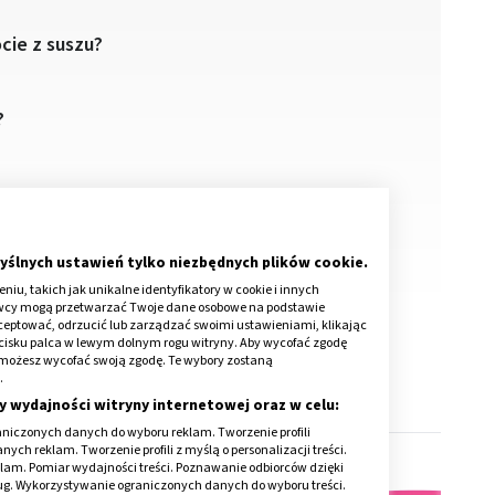
cie z suszu?
?
yślnych ustawień tylko niezbędnych plików cookie.
iu, takich jak unikalne identyfikatory w cookie i innych
awcy mogą przetwarzać Twoje dane osobowe na podstawie
kceptować, odrzucić lub zarządzać swoimi ustawieniami, klikając
cisku palca w lewym dolnym rogu witryny. Aby wycofać zgodę
onie możesz wycofać swoją zgodę. Te wybory zostaną
.
y wydajności witryny internetowej oraz w celu:
niczonych danych do wyboru reklam. Tworzenie profili
ch reklam. Tworzenie profili z myślą o personalizacji treści.
klam. Pomiar wydajności treści. Poznawanie odbiorców dzięki
ług. Wykorzystywanie ograniczonych danych do wyboru treści.