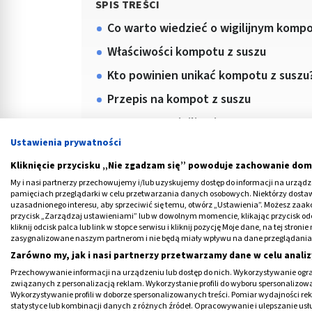
SPIS TREŚCI
Co warto wiedzieć o wigilijnym kompo
Właściwości kompotu z suszu
Kto powinien unikać kompotu z suszu
Przepis na kompot z suszu
Kompot na Wigilię nie z suszu
Ustawienia prywatności
Kliknięcie przycisku „Nie zgadzam się” powoduje zachowanie dom
My i nasi partnerzy przechowujemy i/lub uzyskujemy dostęp do informacji na urządzen
pamięciach przeglądarki w celu przetwarzania danych osobowych. Niektórzy dost
uzasadnionego interesu, aby sprzeciwić się temu, otwórz „Ustawienia”. Możesz zaa
przycisk „Zarządzaj ustawieniami” lub w dowolnym momencie, klikając przycisk od
kliknij odcisk palca lub link w stopce serwisu i kliknij pozycję Moje dane, na tej str
zasygnalizowane naszym partnerom i nie będą miały wpływu na dane przeglądania
Medme poleca
Zarówno my, jak i nasi partnerzy przetwarzamy dane w celu analiz
Przechowywanie informacji na urządzeniu lub dostęp do nich. Wykorzystywanie ogra
związanych z personalizacją reklam. Wykorzystanie profili do wyboru spersonalizowany
Wykorzystywanie profili w doborze spersonalizowanych treści. Pomiar wydajności re
statystyce lub kombinacji danych z różnych źródeł. Opracowywanie i ulepszanie us