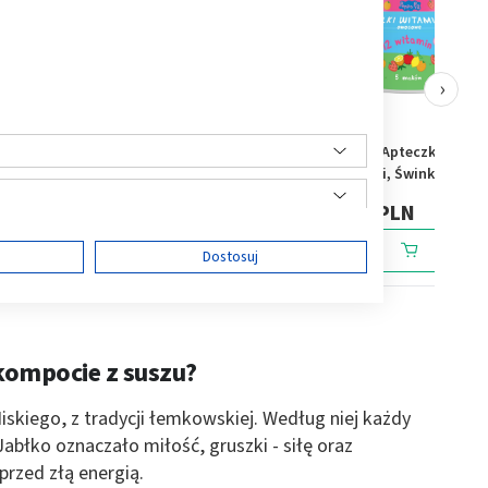
›
y Oddech,
Flos-Lek Regener.,
Domowa Apteczka Żelki
 papają,
krem,p/oczy,odzyw,swiet.,maslo
witaminki, Świnka Peppa
Shea,15ml
180 g (ok. 60 szt.)
13,89 PLN
26,89 PLN
ę
Dostosuj
kompocie z suszu?
ści
iskiego, z tradycji łemkowskiej. Według niej każdy
abłko oznaczało miłość, gruszki - siłę oraz
przed złą energią.