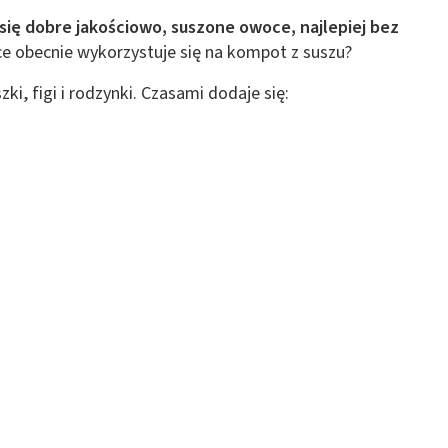
 z różnych źródeł
ię dobre jakościowo, suszone owoce, najlepiej bez
e obecnie wykorzystuje się na kompot z suszu?
zki, figi i rodzynki. Czasami dodaje się:
ormacji