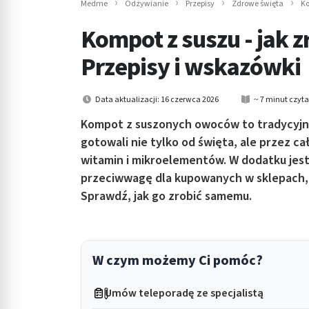
Medme
Odżywianie
Przepisy
Zdrowe święta
Ko
in submenu: Wellness
Kompot z suszu - jak z
Przepisy i wskazówki
Data aktualizacji: 16 czerwca 2026
~ 7 minut czyt
Kompot z suszonych owoców to tradycyjna
gotowali nie tylko od święta, ale przez c
witamin i mikroelementów. W dodatku jes
przeciwwagę dla kupowanych w sklepach,
Sprawdź, jak go zrobić samemu.
W czym możemy Ci pomóc?
Umów teleporadę ze specjalistą