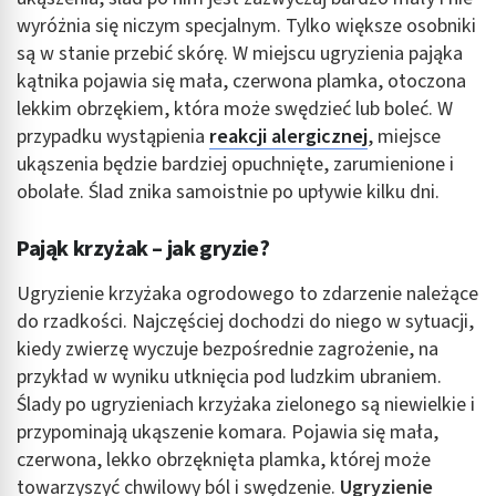
wyróżnia się niczym specjalnym. Tylko większe osobniki
są w stanie przebić skórę. W miejscu ugryzienia pająka
kątnika pojawia się mała, czerwona plamka, otoczona
lekkim obrzękiem, która może swędzieć lub boleć. W
przypadku wystąpienia
reakcji alergicznej
, miejsce
ukąszenia będzie bardziej opuchnięte, zarumienione i
obolałe. Ślad znika samoistnie po upływie kilku dni.
Pająk krzyżak – jak gryzie?
Ugryzienie krzyżaka ogrodowego to zdarzenie należące
do rzadkości. Najczęściej dochodzi do niego w sytuacji,
kiedy zwierzę wyczuje bezpośrednie zagrożenie, na
przykład w wyniku utknięcia pod ludzkim ubraniem.
Ślady po ugryzieniach krzyżaka zielonego są niewielkie i
przypominają ukąszenie komara. Pojawia się mała,
czerwona, lekko obrzęknięta plamka, której może
towarzyszyć chwilowy ból i swędzenie.
Ugryzienie