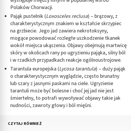
występuje między innymi w popularnej wśród
Polaków Chorwacji.
Pająk pustelnik (
Loxosceles reclusa
) – brązowy, z
charakterystycznym znakiem w kształcie skrzypiec
na grzbiecie. Jego jad zawiera nekrotoksyny,
mogące powodować rozległe uszkodzenie tkanek
wokół miejsca ukąszenia. Objawy obejmują martwicę
skóry w okolicach rany po ugryzieniu pająka, silny ból
i w rzadkich przypadkach reakcje ogólnoustrojowe.
Tarantula europejska (
Lycosa tarantula
) – duży pająk
o charakterystycznym wyglądzie, często brunatny
lub szary z jasnymi paskami na ciele. Ugryzienie
tarantuli może być bolesne i choć jej jad nie jest
śmiertelny, to potrafi wywoływać objawy takie jak
nudności, zawroty głowy i ból mięśni.
CZYTAJ RÓWNIEŻ