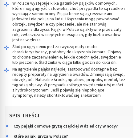
W Polsce występuje kilka gatunków pająków domowych,
które mogą ugryźć człowieka, choć przypadki te są rzadkie i
wynikają z samoobrony. Pająki te nie są agresywne ani
jadowite i nie polują na ludzi. Ukąszenia mogą powodować
obrzęk, swędzenie czy pieczenie, ale nie stanowią
zagrożenia dla życia. Pająki w Polsce są aktywne przez cały
rok, zwłaszcza w ciepłych miesiącach, gdy liczba owadów
jest największa.
Ślad po ugryzieniu jest zazwyczaj mały i mało
charakterystyczny, podobny do ukąszenia komara. Objawy
to drobne zaczerwienienie, lekkie opuchnięcie, swędzenie
lub pieczenie. Ślad znika w ciągu kilku godzin do kilku dni.
Na ugryzienie pająka najlepiej zastosować dostępne bez
recepty preparaty na ugryzienia owadów. Zmniejszają świąd,
obrzęk, ból. Naturalne środki, np. aloes, propolis, mentol, też
łagodzą objawy. W przypadku silnego swędzenia użyj maści
z hydrokortyzonem. Jeśli pojawią się niepokojące
symptomy, należy skontaktować się z lekarzem.
SPIS TREŚCI
Czy pająki domowe gryzą częściej w dzień czy w nocy?
Które pająki gryzą w Polsce?