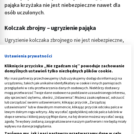
pająka krzyżaka nie jest niebezpieczne nawet dla
osób uczulonych
.
Kolczak zbrojny – ugryzienie pająka
Ugryzienie kolczaka zbrojnego nie jest niebezpieczne,
jednak nie należy do przyjemnych doświadczeń. Potrafi
być bolesne, podobne do użądlenia przez osę.
W
Ustawienia prywatności
miejscu ukąszenia szybko pojawia się
Kliknięcie przycisku „Nie zgadzam się” powoduje zachowanie
zaczerwienienie i obrzęk skóry
. Zgłaszane są także
domyślnych ustawień tylko niezbędnych plików cookie.
przypadki pieczenia i swędzenia. Rzadziej mogą
My i nasi partnerzy przechowujemy i/lub uzyskujemy dostęp do informacji na
urządzeniu, takich jak unikalne identyfikatory w cookie i innych pamięciach
wystąpić nawet objawy ogólne, takie jak nudności,
przeglądarki w celu przetwarzania danych osobowych. Niektórzy dostawcy
zawroty głowy
i gorączka. Symptomy ustępują w ciągu
mogą przetwarzać Twoje dane osobowe na podstawie uzasadnionego interesu,
aby sprzeciwić się temu, otwórz „Ustawienia”. Możesz zaakceptować, odrzucić
kilku dni, jednak w przypadku wystąpienia reakcji
lub zarządzać swoimi ustawieniami, klikając przycisk „Zarządzaj
alergicznej zaleca się kontakt z lekarzem.
ustawieniami” lub w dowolnym momencie, klikając przycisk odcisku palca w
lewym dolnym rogu witryny. Aby wycofać zgodę kliknij odcisk palca lub link w
stopce serwisu i kliknij pozycję Moje dane, na tej stronie możesz wycofać swoją
Dalszą część artykułu znajdziesz pod sekcją "Pytania
zgodę. Te wybory zostaną zasygnalizowane naszym partnerom i nie będą miały
do eksperta"
wpływu na dane przeglądania.
Zarówno my, jak i nasi partnerzy przetwarzamy dane w celu