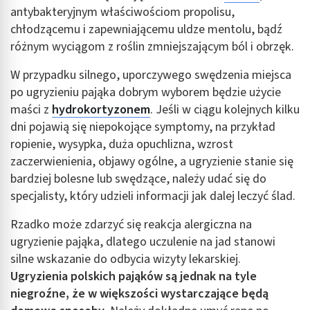
antybakteryjnym właściwościom propolisu,
chłodzącemu i zapewniającemu uldze mentolu, bądź
różnym wyciągom z roślin zmniejszającym ból i obrzęk.
W przypadku silnego, uporczywego swędzenia miejsca
po ugryzieniu pająka dobrym wyborem będzie użycie
maści z
hydrokortyzonem
. Jeśli w ciągu kolejnych kilku
dni pojawią się niepokojące symptomy, na przykład
ropienie, wysypka, duża opuchlizna, wzrost
zaczerwienienia, objawy ogólne, a ugryzienie stanie się
bardziej bolesne lub swędzące, należy udać się do
specjalisty, który udzieli informacji jak dalej leczyć ślad.
Rzadko może zdarzyć się reakcja alergiczna na
ugryzienie pająka, dlatego uczulenie na jad stanowi
silne wskazanie do odbycia wizyty lekarskiej.
Ugryzienia polskich pająków są jednak na tyle
niegroźne, że w większości wystarczające będą