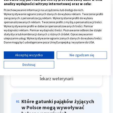
analizy wydajności witryny internetowej oraz w celu:
Przechowywanie informacji na urządzeniu lub dostęp do nich.
Pytania do
eksperta
Wykorzystywanie ograniczonych danych do wyboru reklam. Tworzenie profili
związanych z personalizacją reklam. Wykorzystanie profili do wyboru
spersonalizowanych reklam. Tworzenie profili z myślą o personalizacji treści.
Wykorzystywanie profili w doborze spersonalizowanych treści. Pomiar
wydajności reklam. Pomiar wydajności treści. Poznawanie odbiorców dzięki
statystyce lub kombinacji danych z różnych źródeł. Opracowywanie i
ulepszanie usług. Wykorzystywanie ograniczonych danych do wyboru treści.
Dane mogą być udostępniane poza Unię Europejską i wysyłane do USA.
Twoja zgoda i polityka cookie dotyczą wyłącznie tej witryny/aplikacji.
Wyświetl listę partnerów (11 dostawców IAB)
Akceptuj wszystko
Nie zgadzam się
Używamy Twoich danych w następujących celach:
Dostosuj
Cele przetwarzania IAB:
Magdalena Rutkowska
Przechowywanie informacji na urządzeniu lub
lekarz weterynarii
dostęp do nich
Wykorzystywanie ograniczonych danych do
wyboru reklam
Które gatunki pająków żyjących
01
Tworzenie profili w celu spersonalizowanych
w Polsce mogą wywoływać
reklam