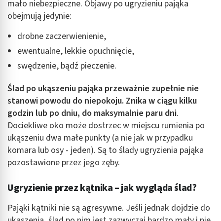
mało niebezpieczne. Objawy po ugryzieniu pająka
obejmują jedynie:
drobne zaczerwienienie,
ewentualne, lekkie opuchnięcie,
swędzenie, bądź pieczenie.
Ślad po ukąszeniu pająka przeważnie zupełnie nie
stanowi powodu do niepokoju. Znika w ciągu kilku
godzin lub po dniu, do maksymalnie paru dni
.
Dociekliwe oko może dostrzec w miejscu rumienia po
ukąszeniu dwa małe punkty (a nie jak w przypadku
komara lub osy - jeden). Są to ślady ugryzienia pająka
pozostawione przez jego zęby.
Ugryzienie przez kątnika – jak wygląda ślad?
Pająki kątniki nie są agresywne. Jeśli jednak dojdzie do
ukąszenia, ślad po nim jest zazwyczaj bardzo mały i nie