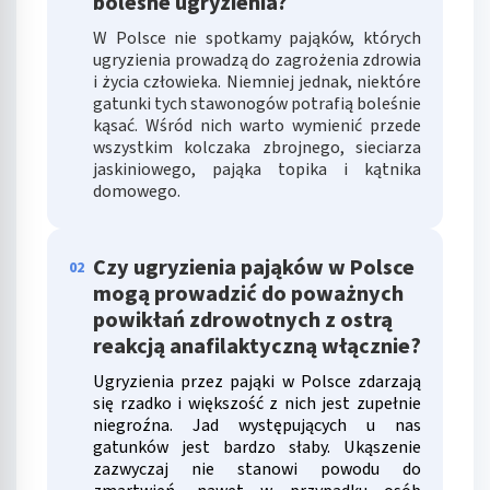
bolesne ugryzienia?
Wykorzystanie profili do wyboru
W Polsce nie spotkamy pająków, których
spersonalizowanych reklam
ugryzienia prowadzą do zagrożenia zdrowia
i życia człowieka. Niemniej jednak, niektóre
Tworzenie profili w celu personalizacji treści
gatunki tych stawonogów potrafią boleśnie
kąsać. Wśród nich warto wymienić przede
Wykorzystywanie profili w celu doboru
wszystkim kolczaka zbrojnego, sieciarza
spersonalizowanych treści
jaskiniowego, pająka topika i kątnika
domowego.
Pomiar efektywności reklam
Pomiar efektywności treści
Czy ugryzienia pająków w Polsce
02
Rozumienie odbiorców dzięki statystyce lub
mogą prowadzić do poważnych
kombinacji danych z różnych źródeł
powikłań zdrowotnych z ostrą
reakcją anafilaktyczną włącznie?
Rozwój i ulepszanie usług
Ugryzienia przez pająki w Polsce zdarzają
Wykorzystywanie ograniczonych danych do
się rzadko i większość z nich jest zupełnie
wyboru treści
niegroźna. Jad występujących u nas
gatunków jest bardzo słaby. Ukąszenie
Funkcje specjalne IAB:
zazwyczaj nie stanowi powodu do
Użycie dokładnych danych geolokalizacyjnych