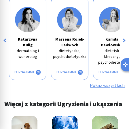
Katarzyna
Marzena Rojek-
Kamila
Kulig
Ledwoch
Pawłowska
dermatolog i
dietetyczka,
dietetyk
wenerolog
psychodietetyczka
kliniczny,
psychodietetyk
POZNAJ MNIE
POZNAJ MNIE
POZNAJ MNIE
Pokaż wszystkich
Więcej z kategorii Ugryzienia i ukąszenia