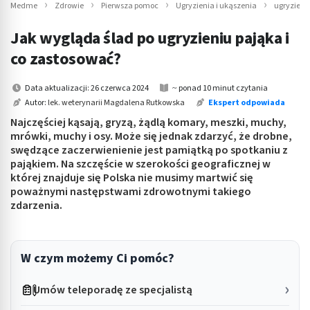
Medme
Zdrowie
Pierwsza pomoc
Ugryzienia i ukąszenia
ugryzieni
Jak wygląda ślad po ugryzieniu pająka i
co zastosować?
Data aktualizacji: 26 czerwca 2024
~ ponad 10 minut czytania
Autor:
lek. weterynarii Magdalena Rutkowska
Ekspert odpowiada
Najczęściej kąsają, gryzą, żądlą komary, meszki, muchy,
mrówki, muchy i osy. Może się jednak zdarzyć, że drobne,
swędzące zaczerwienienie jest pamiątką po spotkaniu z
pająkiem. Na szczęście w szerokości geograficznej w
której znajduje się Polska nie musimy martwić się
poważnymi następstwami zdrowotnymi takiego
zdarzenia.
W czym możemy Ci pomóc?
Umów teleporadę ze specjalistą