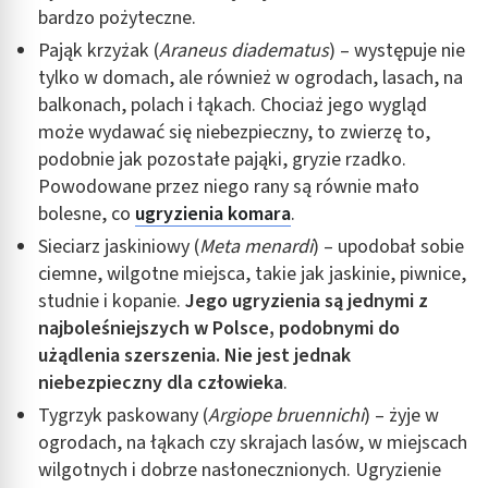
bardzo pożyteczne.
Pająk krzyżak (
Araneus diadematus
) – występuje nie
tylko w domach, ale również w ogrodach, lasach, na
balkonach, polach i łąkach. Chociaż jego wygląd
może wydawać się niebezpieczny, to zwierzę to,
podobnie jak pozostałe pająki, gryzie rzadko.
Powodowane przez niego rany są równie mało
bolesne, co
ugryzienia komara
.
Sieciarz jaskiniowy (
Meta menardi
) – upodobał sobie
ciemne, wilgotne miejsca, takie jak jaskinie, piwnice,
studnie i kopanie.
Jego ugryzienia są jednymi z
najboleśniejszych w Polsce, podobnymi do
użądlenia szerszenia. Nie jest jednak
niebezpieczny dla człowieka
.
Tygrzyk paskowany (
Argiope bruennichi
) – żyje w
ogrodach, na łąkach czy skrajach lasów, w miejscach
wilgotnych i dobrze nasłonecznionych. Ugryzienie