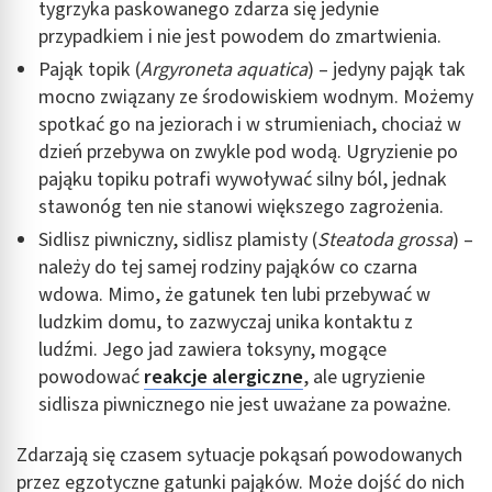
tygrzyka paskowanego zdarza się jedynie
przypadkiem i nie jest powodem do zmartwienia.
Pająk topik (
Argyroneta aquatica
) – jedyny pająk tak
mocno związany ze środowiskiem wodnym. Możemy
spotkać go na jeziorach i w strumieniach, chociaż w
dzień przebywa on zwykle pod wodą. Ugryzienie po
pająku topiku potrafi wywoływać silny ból, jednak
stawonóg ten nie stanowi większego zagrożenia.
Sidlisz piwniczny, sidlisz plamisty (
Steatoda grossa
) –
należy do tej samej rodziny pająków co czarna
wdowa. Mimo, że gatunek ten lubi przebywać w
ludzkim domu, to zazwyczaj unika kontaktu z
ludźmi. Jego jad zawiera toksyny, mogące
powodować
reakcje alergiczne
, ale ugryzienie
sidlisza piwnicznego nie jest uważane za poważne.
Zdarzają się czasem sytuacje pokąsań powodowanych
przez egzotyczne gatunki pająków. Może dojść do nich