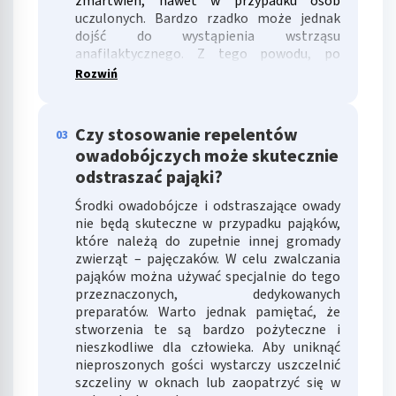
zmartwień, nawet w przypadku osób
uczulonych. Bardzo rzadko może jednak
Identyfikowanie urządzeń na podstawie
dojść do wystąpienia wstrząsu
aktywnie żądanych informacji
anafilaktycznego. Z tego powodu, po
zaobserwowaniu niepokojących objawów,
Rozwiń
Cele przetwarzania inne niż IAB:
takich jak trudności w oddychaniu, obrzęk
Niezbędne
twarzy i spadek ciśnienia - należy jak
najszybciej szukać pomocy medycznej.
Czy stosowanie repelentów
03
Wydajność (Performance)
owadobójczych może skutecznie
odstraszać pająki?
Reklama / śledzenie
Środki owadobójcze i odstraszające owady
nie będą skuteczne w przypadku pająków,
które należą do zupełnie innej gromady
zwierząt – pajęczaków. W celu zwalczania
pająków można używać specjalnie do tego
przeznaczonych, dedykowanych
preparatów. Warto jednak pamiętać, że
stworzenia te są bardzo pożyteczne i
nieszkodliwe dla człowieka. Aby uniknąć
nieproszonych gości wystarczy uszczelnić
szczeliny w oknach lub zaopatrzyć się w