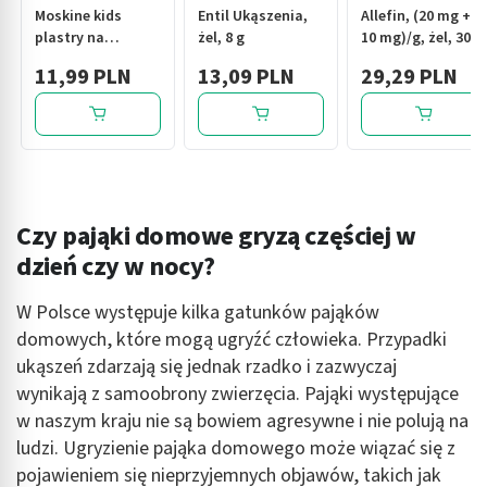
Moskine kids
Entil Ukąszenia,
Allefin, (20 mg +
plastry na
żel, 8 g
10 mg)/g, żel, 30 g
ukąszenia z
11,99 PLN
13,09 PLN
29,29 PLN
aplikatorem, 30
szt.
Czy pająki domowe gryzą częściej w
dzień czy w nocy?
W Polsce występuje kilka gatunków pająków
domowych, które mogą ugryźć człowieka. Przypadki
ukąszeń zdarzają się jednak rzadko i zazwyczaj
wynikają z samoobrony zwierzęcia. Pająki występujące
w naszym kraju nie są bowiem agresywne i nie polują na
ludzi. Ugryzienie pająka domowego może wiązać się z
pojawieniem się nieprzyjemnych objawów, takich jak