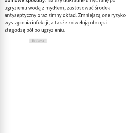
domowe sposoby
. Należy dokładne umyć ranę po
ugryzieniu wodą z mydłem, zastosować środek
antyseptyczny oraz zimny okład. Zmniejszą one ryzyko
wystąpienia infekcji, a także zniwelują obrzęk i
złagodzą ból po ugryzieniu.
Reklama