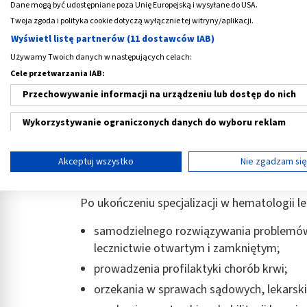
Dane mogą być udostępniane poza Unię Europejską i wysyłane do USA.
Kim jest hematolog?
Twoja zgoda i polityka cookie dotyczą wyłącznie tej witryny/aplikacji.
Wyświetl listę partnerów (11 dostawców IAB)
Hematolog
jest lekarzem chorób wewnętrz
Używamy Twoich danych w następujących celach:
stopnia, który ukończył dodatkowo trzyletni
Cele przetwarzania IAB:
hematologia?
Za Słownikiem języka polskie
nowotworowych oraz nienowotworowych uk
Przechowywanie informacji na urządzeniu lub dostęp do nich
Zgodnie z przytoczoną definicją,
lekarz he
Wykorzystywanie ograniczonych danych do wyboru reklam
umiejętności umożliwiające diagnozowanie, 
Tworzenie profili w celu spersonalizowanych reklam
krwiotwórczego i chłonnego na poziomie z
Akceptuj wszystko
Nie zgadzam si
leczniczych.
Wykorzystanie profili do wyboru spersonalizowanych reklam
Po ukończeniu specjalizacji w hematologii l
Tworzenie profili w celu personalizacji treści
samodzielnego rozwiązywania problemów 
Wykorzystywanie profili w celu doboru spersonalizowanych tre
lecznictwie otwartym i zamkniętym;
Pomiar efektywności reklam
prowadzenia profilaktyki chorób krwi;
orzekania w sprawach sądowych, lekarskic
Pomiar efektywności treści