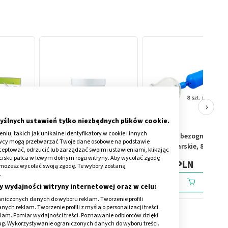
›
yślnych ustawień tylko niezbędnych plików cookie.
iu, takich jak unikalne identyfikatory w cookie i innych
r
Krauterhof, żel z
Med Plus, bezogniowe
awcy mogą przetwarzać Twoje dane osobowe na podstawie
owy, 1
żywokostem lekarskim,
bańki lekarskie, 8 szt. +
kceptować, odrzucić lub zarządzać swoimi ustawieniami, klikając
250 ml
pompka
cisku palca w lewym dolnym rogu witryny. Aby wycofać zgodę
15,59 PLN
95,00 PLN
onie możesz wycofać swoją zgodę. Te wybory zostaną
.
y wydajności witryny internetowej oraz w celu:
niczonych danych do wyboru reklam. Tworzenie profili
ch reklam. Tworzenie profili z myślą o personalizacji treści.
klam. Pomiar wydajności treści. Poznawanie odbiorców dzięki
ług. Wykorzystywanie ograniczonych danych do wyboru treści.