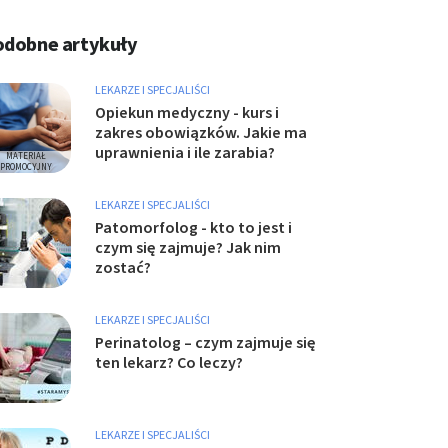
odobne artykuły
LEKARZE I SPECJALIŚCI
Opiekun medyczny - kurs i
zakres obowiązków. Jakie ma
uprawnienia i ile zarabia?
LEKARZE I SPECJALIŚCI
Patomorfolog - kto to jest i
czym się zajmuje? Jak nim
zostać?
LEKARZE I SPECJALIŚCI
Perinatolog – czym zajmuje się
ten lekarz? Co leczy?
LEKARZE I SPECJALIŚCI