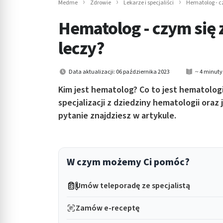
Medme
Zdrowie
Lekarze i specjaliści
Hematolog - c
in submenu: Wellness
Hematolog - czym się 
leczy?
Data aktualizacji: 06 października 2023
~ 4 minuty
Kim jest hematolog? Co to jest hematolog
specjalizacji z dziedziny hematologii oraz
pytanie znajdziesz w artykule.
W czym możemy Ci pomóc?
Umów teleporadę ze specjalistą
Zamów e-receptę