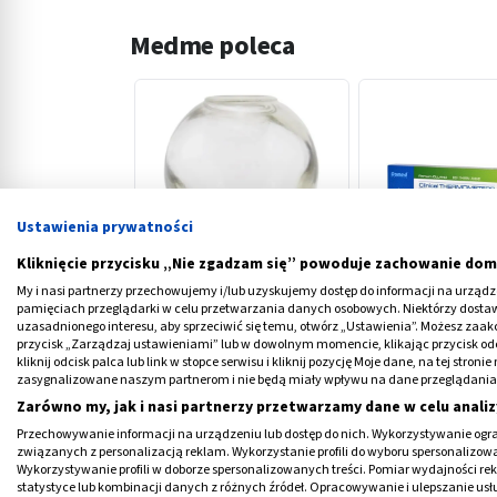
Medme poleca
Ustawienia prywatności
‹
Kliknięcie przycisku „Nie zgadzam się” powoduje zachowanie dom
My i nasi partnerzy przechowujemy i/lub uzyskujemy dostęp do informacji na urządzen
Bańki lekarskie, szklane,
Romed, termomet
pamięciach przeglądarki w celu przetwarzania danych osobowych. Niektórzy dost
20 szt.
lekarski, bezrtęci
uzasadnionego interesu, aby sprzeciwić się temu, otwórz „Ustawienia”. Możesz zaa
szt.
przycisk „Zarządzaj ustawieniami” lub w dowolnym momencie, klikając przycisk od
43,19 PLN
13,09 PLN
kliknij odcisk palca lub link w stopce serwisu i kliknij pozycję Moje dane, na tej str
zasygnalizowane naszym partnerom i nie będą miały wpływu na dane przeglądania
Zarówno my, jak i nasi partnerzy przetwarzamy dane w celu analiz
Przechowywanie informacji na urządzeniu lub dostęp do nich. Wykorzystywanie ogra
związanych z personalizacją reklam. Wykorzystanie profili do wyboru spersonalizowany
Wykorzystywanie profili w doborze spersonalizowanych treści. Pomiar wydajności re
statystyce lub kombinacji danych z różnych źródeł. Opracowywanie i ulepszanie us