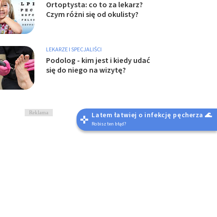
Ortoptysta: co to za lekarz?
Czym różni się od okulisty?
LEKARZE I SPECJALIŚCI
Podolog - kim jest i kiedy udać
się do niego na wizytę?
Reklama
Latem łatwiej o infekcję pęcherza 🌊
Robisz ten błąd?