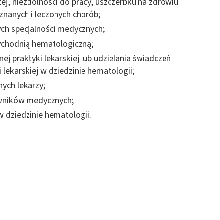
czej, niezdolności do pracy, uszczerbku na zdrowiu
 z różnych źródeł
nanych i leczonych chorób;
nych specjalności medycznych;
ychodnią hematologiczną;
ej praktyki lekarskiej lub udzielania świadczeń
lekarskiej w dziedzinie hematologii;
nych lekarzy;
wników medycznych;
ormacji
dziedzinie hematologii.