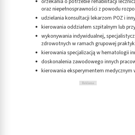
orzekania o potrzebie rehabilitacji leczni
Rozumienie odbiorców dzięki statystyce lub kombinacji danych
oraz niepełnosprawności z powodu rozpoz
udzielania konsultacji lekarzom POZ i in
Rozwój i ulepszanie usług
kierowania oddziałem szpitalnym lub prz
Wykorzystywanie ograniczonych danych do wyboru treści
wykonywania indywidualnej, specjalistyczn
Funkcje specjalne IAB:
zdrowotnych w ramach grupowej praktyki 
Użycie dokładnych danych geolokalizacyjnych
kierowania specjalizacją w hematologii in
doskonalenia zawodowego innych praco
Identyfikowanie urządzeń na podstawie aktywnie żądanych inf
kierowania eksperymentem medycznym w 
Cele przetwarzania inne niż IAB:
Niezbędne
Reklama
Wydajność (Performance)
Reklama / śledzenie