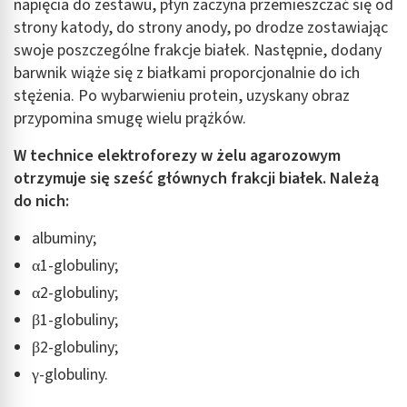
napięcia do zestawu, płyn zaczyna przemieszczać się od
strony katody, do strony anody, po drodze zostawiając
swoje poszczególne frakcje białek. Następnie, dodany
barwnik wiąże się z białkami proporcjonalnie do ich
stężenia. Po wybarwieniu protein, uzyskany obraz
przypomina smugę wielu prążków.
W technice elektroforezy w żelu agarozowym
otrzymuje się sześć głównych frakcji białek. Należą
do nich:
albuminy;
α1-globuliny;
α2-globuliny;
β1-globuliny;
β2-globuliny;
γ-globuliny.