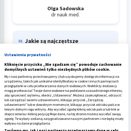
Olga Sadowska
dr nauk med.
Jakie są najczęstsze
01
nieprawidłowości wykrywane w
proteinogramie?
Ustawienia prywatności
Najczęściej wykrywane nieprawidłowości to
Kliknięcie przycisku „Nie zgadzam się” powoduje zachowanie
domyślnych ustawień tylko niezbędnych plików cookie.
m.in.: ostre i przewlekłe procesy zapalne,
choroby rozrostowe krwi, niedokrwistość,
My i nasi partnerzy przechowujemy i/lub uzyskujemy dostęp do informacji na
urządzeniu, takich jak unikalne identyfikatory w cookie i innych pamięciach
niektóre choroby zakaźne, niedożywienie
przeglądarki w celu przetwarzania danych osobowych. Niektórzy dostawcy
oraz choroby: wątroby, płuc, nerek i układu
mogą przetwarzać Twoje dane osobowe na podstawie uzasadnionego interesu,
endokrynnego.
aby sprzeciwić się temu, otwórz „Ustawienia”. Możesz zaakceptować, odrzucić
lub zarządzać swoimi ustawieniami, klikając przycisk „Zarządzaj
ustawieniami” lub w dowolnym momencie, klikając przycisk odcisku palca w
lewym dolnym rogu witryny. Aby wycofać zgodę kliknij odcisk palca lub link w
Czy proteinogram może wykryć
02
stopce serwisu i kliknij pozycję Moje dane, na tej stronie możesz wycofać swoją
zgodę. Te wybory zostaną zasygnalizowane naszym partnerom i nie będą miały
raka?
wpływu na dane przeglądania.
Tak, może sugerować obecność nowotworu
Zarówno my, jak i nasi partnerzy przetwarzamy dane w celu