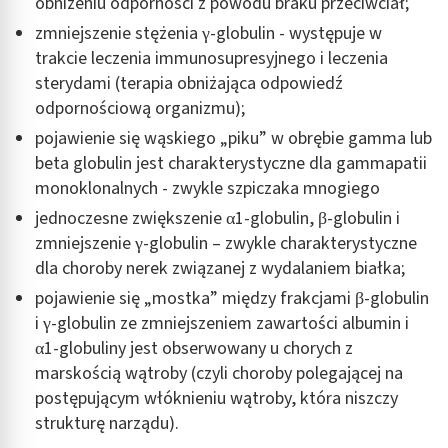
obniżeniu odporności z powodu braku przeciwciał;
zmniejszenie stężenia γ-globulin - występuje w
trakcie leczenia immunosupresyjnego i leczenia
sterydami (terapia obniżająca odpowiedź
odpornościową organizmu);
pojawienie się wąskiego „piku” w obrębie gamma lub
beta globulin jest charakterystyczne dla gammapatii
monoklonalnych - zwykle szpiczaka mnogiego
jednoczesne zwiększenie α1-globulin, β-globulin i
zmniejszenie γ-globulin – zwykle charakterystyczne
dla choroby nerek związanej z wydalaniem białka;
pojawienie się „mostka” między frakcjami β-globulin
i γ-globulin ze zmniejszeniem zawartości albumin i
α1-globuliny jest obserwowany u chorych z
marskością wątroby (czyli choroby polegającej na
postępującym włóknieniu wątroby, która niszczy
strukturę narządu).