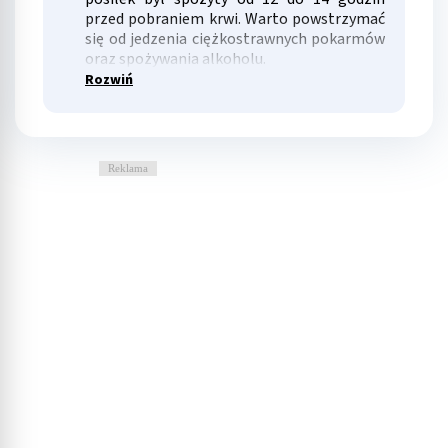
przed pobraniem krwi. Warto powstrzymać
Identyfikowanie urządzeń na podstawie
się od jedzenia ciężkostrawnych pokarmów
aktywnie żądanych informacji
oraz spożywania alkoholu.
Rozwiń
Cele przetwarzania inne niż IAB:
Niezbędne
Wydajność (Performance)
Reklama
Reklama / śledzenie