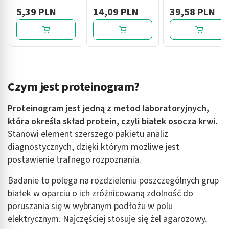
do badania
(hemoglobina +
testowe do
5,39 PLN
14,09 PLN
39,58 PLN
alkoholu, 1 szt.
transferyna), test
pomiaru poziomu
diagnostyczny, 1
glukozy we krwi,
szt.
50 szt.
Czym jest proteinogram?
Proteinogram jest jedną z metod laboratoryjnych,
która określa skład protein, czyli białek osocza krwi.
Stanowi element szerszego pakietu analiz
diagnostycznych, dzięki którym możliwe jest
postawienie trafnego rozpoznania.
Badanie to polega na rozdzieleniu poszczególnych grup
białek w oparciu o ich zróżnicowaną zdolność do
poruszania się w wybranym podłożu w polu
elektrycznym. Najczęściej stosuje się żel agarozowy.