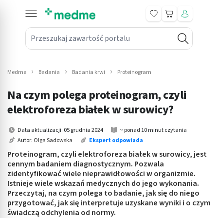
Koszyk
Przeszukaj zawartość portalu
in submenu: Leki na receptę
win submenu: Zdrowie
Medme
Badania
Badania krwi
Proteinogram
win submenu: Suplementy
Na czym polega proteinogram, czyli
win submenu: Mama i dziecko
elektroforeza białek w surowicy?
win submenu: Kosmetyki
Data aktualizacji: 05 grudnia 2024
~ ponad 10 minut czytania
Autor:
Olga Sadowska
Ekspert odpowiada
win submenu: Higiena
Proteinogram, czyli elektroforeza białek w surowicy, jest
cennym badaniem diagnostycznym. Pozwala
win submenu: Sprzęt medyczny
zidentyfikować wiele nieprawidłowości w organizmie.
Istnieje wiele wskazań medycznych do jego wykonania.
win submenu: Intymne
Przeczytaj, na czym polega to badanie, jak się do niego
przygotować, jak się interpretuje uzyskane wyniki i o czym
świadczą odchylenia od normy.
win submenu: Wellness