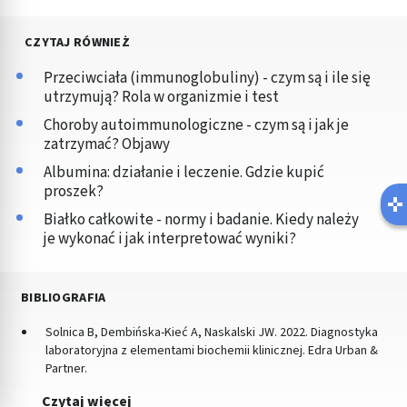
CZYTAJ RÓWNIEŻ
Przeciwciała (immunoglobuliny) - czym są i ile się
utrzymują? Rola w organizmie i test
Choroby autoimmunologiczne - czym są i jak je
zatrzymać? Objawy
Albumina: działanie i leczenie. Gdzie kupić
proszek?
Białko całkowite - normy i badanie. Kiedy należy
je wykonać i jak interpretować wyniki?
BIBLIOGRAFIA
Solnica B, Dembińska-Kieć A, Naskalski JW. 2022. Diagnostyka
laboratoryjna z elementami biochemii klinicznej. Edra Urban &
Partner.
Czytaj więcej