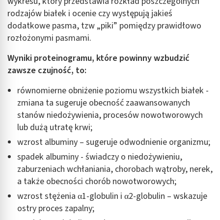
wykresu, który przedstawia rozkład poszczególnych
rodzajów białek i ocenie czy występują jakieś
dodatkowe pasma, tzw „piki” pomiędzy prawidłowo
rozłożonymi pasmami.
Wyniki proteinogramu, które powinny wzbudzić
zawsze czujność, to:
równomierne obniżenie poziomu wszystkich białek -
zmiana ta sugeruje obecność zaawansowanych
stanów niedożywienia, procesów nowotworowych
lub dużą utratę krwi;
wzrost albuminy – sugeruje odwodnienie organizmu;
spadek albuminy - świadczy o niedożywieniu,
zaburzeniach wchłaniania, chorobach wątroby, nerek,
a także obecności chorób nowotworowych;
wzrost stężenia α1-globulin i α2-globulin – wskazuje
ostry proces zapalny;