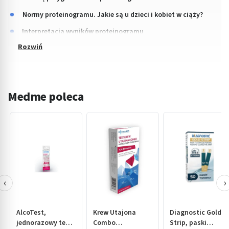
Normy proteinogramu. Jakie są u dzieci i kobiet w ciąży?
Interpretacja wyników proteinogramu
Medme poleca
‹
›
AlcoTest,
Krew Utajona
Diagnostic Gold
jednorazowy test
Combo
Strip, paski