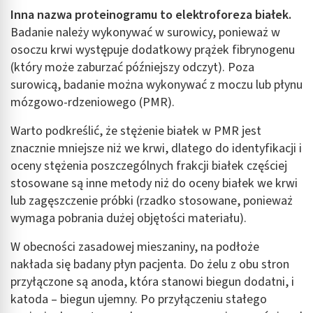
Inna nazwa proteinogramu to elektroforeza białek.
Badanie należy wykonywać w surowicy, ponieważ w
osoczu krwi występuje dodatkowy prążek fibrynogenu
(który może zaburzać późniejszy odczyt). Poza
surowicą, badanie można wykonywać z moczu lub płynu
mózgowo-rdzeniowego (PMR).
Warto podkreślić, że stężenie białek w PMR jest
znacznie mniejsze niż we krwi, dlatego do identyfikacji i
oceny stężenia poszczególnych frakcji białek częściej
stosowane są inne metody niż do oceny białek we krwi
lub zagęszczenie próbki (rzadko stosowane, ponieważ
wymaga pobrania dużej objętości materiału).
W obecności zasadowej mieszaniny, na podłoże
nakłada się badany płyn pacjenta. Do żelu z obu stron
przyłączone są anoda, która stanowi biegun dodatni, i
katoda – biegun ujemny. Po przyłączeniu stałego