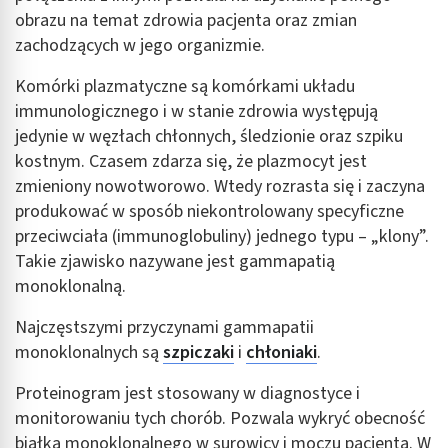
obrazu na temat zdrowia pacjenta oraz zmian
zachodzących w jego organizmie.
Komórki plazmatyczne są komórkami układu
immunologicznego i w stanie zdrowia występują
jedynie w węzłach chłonnych, śledzionie oraz szpiku
kostnym. Czasem zdarza się, że plazmocyt jest
zmieniony nowotworowo. Wtedy rozrasta się i zaczyna
produkować w sposób niekontrolowany specyficzne
przeciwciała (immunoglobuliny) jednego typu – „klony”.
Takie zjawisko nazywane jest gammapatią
monoklonalną.
Najczęstszymi przyczynami gammapatii
monoklonalnych są
szpiczaki
i
chłoniaki
.
Proteinogram jest stosowany w diagnostyce i
monitorowaniu tych chorób. Pozwala wykryć obecność
białka monoklonalnego w surowicy i moczu pacjenta. W