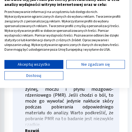
analizy wydajności witryny internetowej oraz w celu:
(najczęściej szpiczaka lub chłoniaka). To
badanie, które pomaga wstępnie wykazać
Przechowywanie informacji na urządzeniu lub dostęp do nich.
Wykorzystywanie ograniczonych danych do wyboru reklam. Tworzenie profili
obecność patologicznego białka
związanych z personalizacją reklam. Wykorzystanie profili do wyboru
monoklonalnego, czyli pojawienie się
spersonalizowanych reklam. Tworzenie profili z myślą o personalizacji treści.
wąskiego „piku”. Zwykle świadczy to o
Wykorzystywanie profili w doborze spersonalizowanych treści. Pomiar
rozwijającym się nowotworze układu
wydajności reklam. Pomiar wydajności treści. Poznawanie odbiorców dzięki
statystyce lub kombinacji danych z różnych źródeł. Opracowywanie i
limfatycznego - szpiczaku mnogim. Warto
ulepszanie usług. Wykorzystywanie ograniczonych danych do wyboru treści.
wspomnieć, że w przypadku stwierdzenia
Dane mogą być udostępniane poza Unię Europejską i wysyłane do USA.
patologicznego białka, należy pogłębić
Rozwiń
Twoja zgoda i polityka cookie dotyczą wyłącznie tej witryny/aplikacji.
diagnostykę. Wykonuje się wtedy
Wyświetl listę partnerów (11 dostawców IAB)
immunofiksację.
Akceptuj wszystko
Nie zgadzam się
Używamy Twoich danych w następujących celach:
Czy proteinogram boli?
03
Dostosuj
Cele przetwarzania IAB:
Proteinogram można wykonać z krwi
Przechowywanie informacji na urządzeniu lub
żylnej, moczu i płynu mózgowo-
dostęp do nich
rdzeniowego (PMR). Jeśli chodzi o ból, to
może go wywołać jedynie nakłucie skóry
Wykorzystywanie ograniczonych danych do
podczas pobierania odpowiedniego
wyboru reklam
materiału do analizy. Warto podkreślić, że
pobranie PMR na to badanie jest niezwykle
Tworzenie profili w celu spersonalizowanych
rzadkie.
reklam
Rozwiń