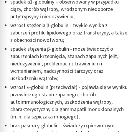
spadek α1-globuliny – obserwowany w przypadku
ciąży, chorób wątroby, wrodzonym niedoborze
antytrypsyny i niedożywieniu;
wzrost stężenia β-globulin - zwykle wynika z
zaburzeń profilu lipidowego oraz transferyny, a także
z obecności nowotworu;
spadek stężenia β-globulin - może świadczyć o
zaburzeniach krzepnięcia, stanach zapalnych jelit,
niedożywieniu, problemach z trawieniem i
wchłanianiem, nadczynności tarczycy oraz
uszkodzeniu wątroby;
wzrost γ-globulin (przeciwciał) - pojawia się w wyniku
przewlekłego stanu zapalnego, chorób
autoimmunologicznych, uszkodzenia wątroby;
charakterystyczny dla gammapatii monoklonalnych
(m.in. dla szpiczaka mnogiego);
brak pasma γ-globulin - świadczy o pierwotnym