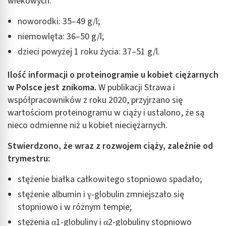
wiekowych:
noworodki: 35–49 g/l;
niemowlęta: 36–50 g/l;
dzieci powyżej 1 roku życia: 37–51 g/l.
Ilość informacji o proteinogramie u kobiet ciężarnych
w Polsce jest znikoma.
W publikacji Strawa i
współpracowników z roku 2020, przyjrzano się
wartościom proteinogramu w ciąży i ustalono, że są
nieco odmienne niż u kobiet nieciężarnych.
Stwierdzono, że wraz z rozwojem ciąży, zależnie od
trymestru:
stężenie białka całkowitego stopniowo spadało;
stężenie albumin i γ-globulin zmniejszało się
stopniowo i w różnym tempie;
stężenia α1-globuliny i α2-globuliny stopniowo