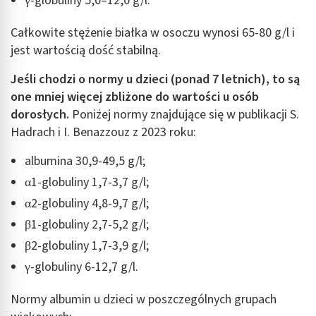
γ-globuliny 5,0–12,0 g/l.
Całkowite stężenie białka w osoczu wynosi 65-80 g/l i
jest wartością dość stabilną.
Jeśli chodzi o normy u dzieci (ponad 7 letnich), to są
one mniej więcej zbliżone do wartości u osób
dorosłych.
Poniżej normy znajdujące się w publikacji S.
Hadrach i I. Benazzouz z 2023 roku:
albumina 30,9-49,5 g/l;
α1-globuliny 1,7-3,7 g/l;
α2-globuliny 4,8-9,7 g/l;
β1-globuliny 2,7-5,2 g/l;
β2-globuliny 1,7-3,9 g/l;
γ-globuliny 6-12,7 g/l.
Normy albumin u dzieci w poszczególnych grupach