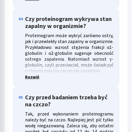
Wykorzystanie profili do wyboru
spersonalizowanych reklam
Czy proteinogram wykrywa stan
04
Tworzenie profili w celu personalizacji treści
zapalny w organizmie?
Proteinogram może wykryć zarówno ostry,
Wykorzystywanie profili w celu doboru
jak i przewlekły stan zapalny w organizmie.
spersonalizowanych treści
Przykładowo: wzrost stężenia frakcji α1-
globulin i α2-globulin sugeruje obecność
Pomiar efektywności reklam
ostrego zapalenia. Natomiast wzrost γ-
globulin, czyli przeciwciał, może świadczyć
Pomiar efektywności treści
o chronicznie toczącym się zapaleniu.
Rozwiń
Rozumienie odbiorców dzięki statystyce lub
kombinacji danych z różnych źródeł
Rozwój i ulepszanie usług
Czy przed badaniem trzeba być
05
na czczo?
Wykorzystywanie ograniczonych danych do
wyboru treści
Tak, przed wykonaniem proteinogramu
należy być na czczo. Najlepiej jest pić tylko
Funkcje specjalne IAB:
wodę niegazowaną. Zaleca się, aby ostatni
Użycie dokładnych danych geolokalizacyjnych
posiłek był spożyty od 12 do 14 godzin