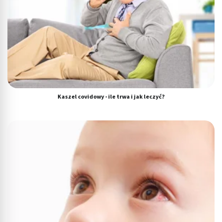
aktywnie żądanych informacji
Cele przetwarzania inne niż IAB:
Niezbędne
Wydajność (Performance)
Reklama / śledzenie
Kaszel covidowy - ile trwa i jak leczyć?