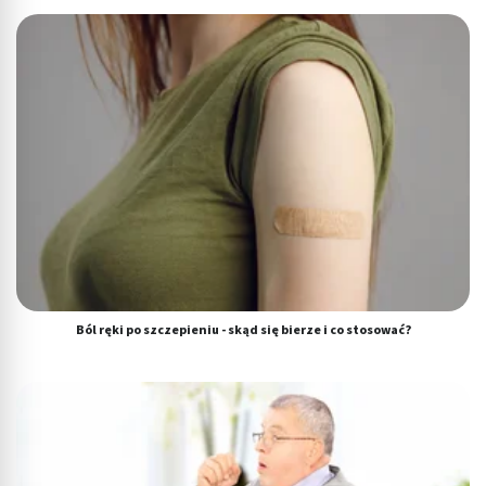
Tworzenie profili w celu personalizacji treści
Wykorzystywanie profili w celu doboru
spersonalizowanych treści
Pomiar efektywności reklam
Pomiar efektywności treści
Rozumienie odbiorców dzięki statystyce lub
kombinacji danych z różnych źródeł
Rozwój i ulepszanie usług
Ból ręki po szczepieniu - skąd się bierze i co stosować?
Wykorzystywanie ograniczonych danych do
wyboru treści
Funkcje specjalne IAB:
Użycie dokładnych danych geolokalizacyjnych
Identyfikowanie urządzeń na podstawie