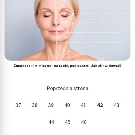
Zmarszczki mimiczne - na czole, pod oczami. Jak zlikwidować?
Poprzednia strona
37
38
39
40
41
42
43
44
45
46