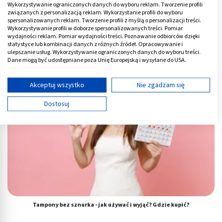
Wykorzystywanie ograniczonych danych do wyboru reklam. Tworzenie profili
związanych z personalizacją reklam. Wykorzystanie profili do wyboru
spersonalizowanych reklam. Tworzenie profili z myślą o personalizacji treści.
Wykorzystywanie profili w doborze spersonalizowanych treści. Pomiar
wydajności reklam. Pomiar wydajności treści. Poznawanie odbiorców dzięki
Kolor spermy - od czego zależy i jaki jest prawidłowy?
statystyce lub kombinacji danych z różnych źródeł. Opracowywanie i
ulepszanie usług. Wykorzystywanie ograniczonych danych do wyboru treści.
Dane mogą być udostępniane poza Unię Europejską i wysyłane do USA.
Twoja zgoda i polityka cookie dotyczą wyłącznie tej witryny/aplikacji.
Wyświetl listę partnerów (11 dostawców IAB)
Akceptuj wszystko
Nie zgadzam się
Używamy Twoich danych w następujących celach:
Dostosuj
Cele przetwarzania IAB:
Przechowywanie informacji na urządzeniu lub
dostęp do nich
Wykorzystywanie ograniczonych danych do
wyboru reklam
Tworzenie profili w celu spersonalizowanych
reklam
Tampony bez sznurka - jak używać i wyjąć? Gdzie kupić?
Wykorzystanie profili do wyboru
spersonalizowanych reklam