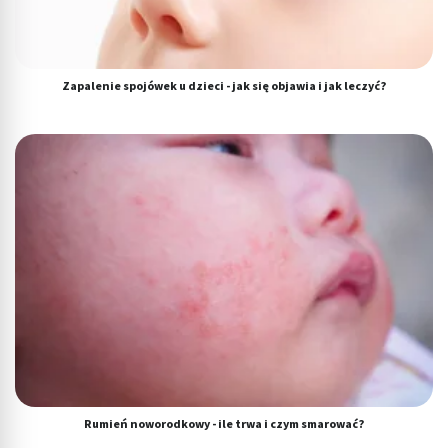
Zapalenie spojówek u dzieci - jak się objawia i jak leczyć?
Rumień noworodkowy - ile trwa i czym smarować?