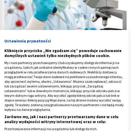
Ustawienia prywatności
Kliknięcie przycisku „Nie zgadzam się” powoduje zachowanie
MCHC (w morfologii krwi) – niskie i podwyższone. Co to jest?
domyślnych ustawień tylko niezbędnych plików cookie.
My i nasi partnerzy przechowujemy i/lub uzyskujemy dostęp do informacji na
urządzeniu, takich jak unikalne identyfikatory w cookie i innych pamięciach
przeglądarki w celu przetwarzania danych osobowych. Niektórzy dostawcy
mogą przetwarzać Twoje dane osobowe na podstawie uzasadnionego interesu,
aby sprzeciwić się temu, otwórz „Ustawienia”. Możesz zaakceptować, odrzucić
lub zarządzać swoimi ustawieniami, klikając przycisk „Zarządzaj
ustawieniami” lub w dowolnym momencie, klikając przycisk odcisku palca w
lewym dolnym rogu witryny. Aby wycofać zgodę kliknij odcisk palca lub link w
stopce serwisu i kliknij pozycję Moje dane, na tej stronie możesz wycofać swoją
zgodę. Te wybory zostaną zasygnalizowane naszym partnerom i nie będą miały
wpływu na dane przeglądania.
Zarówno my, jak i nasi partnerzy przetwarzamy dane w celu
analizy wydajności witryny internetowej oraz w celu:
Przechowywanie informacji na urządzeniu lub dostęp do nich.