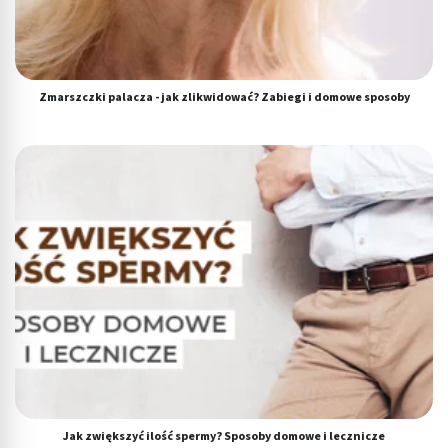
Zmarszczki palacza - jak zlikwidować? Zabiegi i domowe sposoby
Jak zwiększyć ilość spermy? Sposoby domowe i lecznicze