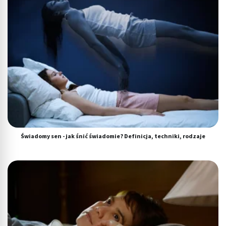
Świadomy sen - jak śnić świadomie? Definicja, techniki, rodzaje