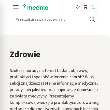
Koszyk
Przeszukaj zawartość portalu
in submenu: Leki na receptę
win submenu: Zdrowie
win submenu: Suplementy
Zdrowie
win submenu: Mama i dziecko
win submenu: Kosmetyki
Szukasz porady na temat badań, objawów,
win submenu: Higiena
profilaktyki i sposobów leczenia chorób? W tej
sekcji znajdziesz rzetelne informacje medyczne,
win submenu: Sprzęt medyczny
porady specjalistów oraz najnowsze doniesienia
ze świata medycyny. Prezentujemy
win submenu: Intymne
kompleksową wiedzę o profilaktyce zdrowotnej,
win submenu: Wellness
metodach diagnostycznych, sposobach leczenia