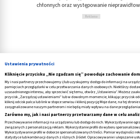
chłonnych oraz występowanie nieprawidłow
Reklama
Ustawienia prywatności
Kliknięcie przycisku „Nie zgadzam się” powoduje zachowanie dom
My i nasi partnerzy przechowujemy i/lub uzyskujemy dostęp do informacji na urządzen
pamięciach przeglądarki w celu przetwarzania danych osobowych. Niektórzy dost
uzasadnionego interesu, aby sprzeciwić się temu, otwórz „Ustawienia”. Możesz zaa
przycisk „Zarządzaj ustawieniami” lub w dowolnym momencie, klikając przycisk od
kliknij odcisk palca lub link w stopce serwisu i kliknij pozycję Moje dane, na tej str
zasygnalizowane naszym partnerom i nie będą miały wpływu na dane przeglądania
Zarówno my, jak i nasi partnerzy przetwarzamy dane w celu analiz
Ziarniniak grzybiasty - kogo dot
Przechowywanie informacji na urządzeniu lub dostęp do nich. Wykorzystywanie ogra
związanych z personalizacją reklam. Wykorzystanie profili do wyboru spersonalizowany
Choroby te rozwijają się zwykle w starszym 
Wykorzystywanie profili w doborze spersonalizowanych treści. Pomiar wydajności re
statystyce lub kombinacji danych z różnych źródeł. Opracowywanie i ulepszanie us