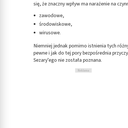
się, że znaczny wpływ ma narażenie na czynn
Rozumienie odbiorców dzięki statystyce lub kombinacji danych
zawodowe,
Rozwój i ulepszanie usług
środowiskowe,
Wykorzystywanie ograniczonych danych do wyboru treści
wirusowe.
Funkcje specjalne IAB:
Niemniej jednak pomimo istnienia tych różny
Użycie dokładnych danych geolokalizacyjnych
pewne i jak do tej pory bezpośrednia przycz
Identyfikowanie urządzeń na podstawie aktywnie żądanych inf
Sezary’ego nie została poznana.
Cele przetwarzania inne niż IAB:
Reklama
Niezbędne
Wydajność (Performance)
Reklama / śledzenie