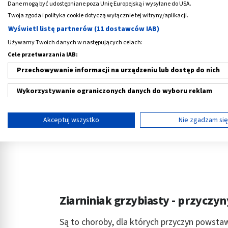
wraz z przekroczeniem 40. roku życia. Mają z
Dane mogą być udostępniane poza Unię Europejską i wysyłane do USA.
dotykają mężczyzn.
Twoja zgoda i polityka cookie dotyczą wyłącznie tej witryny/aplikacji.
Wyświetl listę partnerów (11 dostawców IAB)
Reklama
Używamy Twoich danych w następujących celach:
Cele przetwarzania IAB:
Przechowywanie informacji na urządzeniu lub dostęp do nich
Wykorzystywanie ograniczonych danych do wyboru reklam
Tworzenie profili w celu spersonalizowanych reklam
Akceptuj wszystko
Nie zgadzam si
Wykorzystanie profili do wyboru spersonalizowanych reklam
Tworzenie profili w celu personalizacji treści
Wykorzystywanie profili w celu doboru spersonalizowanych tre
Pomiar efektywności reklam
Ziarniniak grzybiasty - przyczyn
Pomiar efektywności treści
Są to choroby, dla których przyczyn powsta