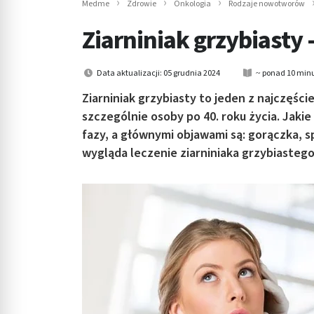
Medme
Zdrowie
Onkologia
Rodzaje nowotworów
in submenu: Wellness
Ziarniniak grzybiasty 
Data aktualizacji: 05 grudnia 2024
~ ponad 10 minu
Ziarniniak grzybiasty to jeden z najczęśc
szczególnie osoby po 40. roku życia. Jakie
fazy, a głównymi objawami są: gorączka, s
wygląda leczenie ziarniniaka grzybiasteg