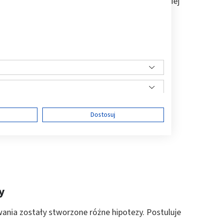
azwyczaj przebieg przewlekły, wieloletni, częściej
ę
Dostosuj
ści
y
wania zostały stworzone różne hipotezy. Postuluje