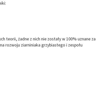
iki:
 z różnych źródeł
ch teorii, żadne z nich nie zostały w 100% uznane za
yna rozwoju ziarniniaka grzybiastego i zespołu
ormacji