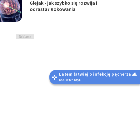
Glejak - jak szybko się rozwija i
odrasta? Rokowania
Reklama
Latem łatwiej o infekcję pęcherza 🌊
Robisz ten błąd?