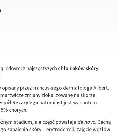
a
ą jednymi z najczęstszych
chłoniaków skóry
.
y opisany przez francuskiego dermatologa Alibert,
 martwicze zmiany zlokalizowane na skórze
espół Sezary’ego
natomiast jest wariantem
o 5% chorych.
późnym stadium, ale część powstaje
de novo
. Cechą
go zapalenia skóry – erytrodermii, zajęcie węzłów