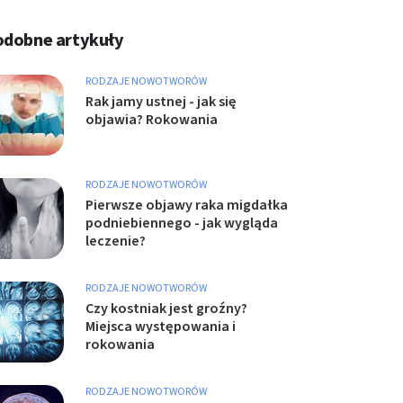
odobne artykuły
RODZAJE NOWOTWORÓW
Rak jamy ustnej - jak się
objawia? Rokowania
RODZAJE NOWOTWORÓW
Pierwsze objawy raka migdałka
podniebiennego - jak wygląda
leczenie?
RODZAJE NOWOTWORÓW
Czy kostniak jest groźny?
Miejsca występowania i
rokowania
RODZAJE NOWOTWORÓW