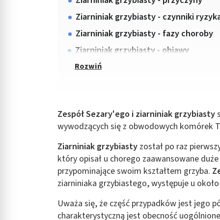
Ziarniniak grzybiasty - przyczyny
Ziarniniak grzybiasty - czynniki ryzyk
Ziarniniak grzybiasty - fazy choroby
Ziarniniak grzybiasty - objawy
Zespół Sezary'ego i ziarniniak grzybiasty
s
wywodzących się z obwodowych komórek T
Ziarniniak grzybiasty
został po raz pierwsz
który opisał u chorego zaawansowane duże
przypominające swoim kształtem grzyba.
Z
ziarniniaka grzybiastego, występuje u okoł
Uważa się, że część przypadków jest jego 
charakterystyczną jest obecność uogólnione