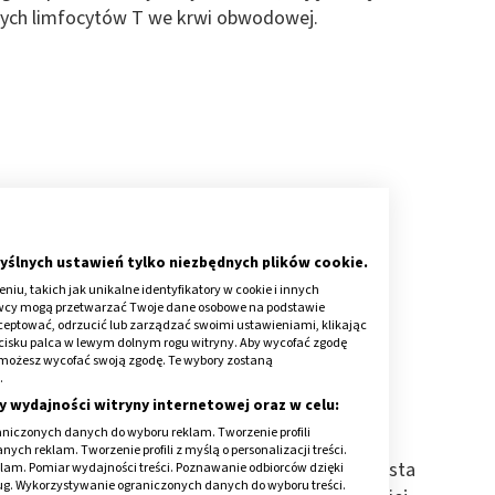
ych limfocytów T we krwi obwodowej.
yślnych ustawień tylko niezbędnych plików cookie.
iu, takich jak unikalne identyfikatory w cookie i innych
awcy mogą przetwarzać Twoje dane osobowe na podstawie
kceptować, odrzucić lub zarządzać swoimi ustawieniami, klikając
cisku palca w lewym dolnym rogu witryny. Aby wycofać zgodę
onie możesz wycofać swoją zgodę. Te wybory zostaną
.
y wydajności witryny internetowej oraz w celu:
yka?
niczonych danych do wyboru reklam. Tworzenie profili
ch reklam. Tworzenie profili z myślą o personalizacji treści.
wieku, ale częstotliwość jej występowania wzrasta
klam. Pomiar wydajności treści. Poznawanie odbiorców dzięki
ług. Wykorzystywanie ograniczonych danych do wyboru treści.