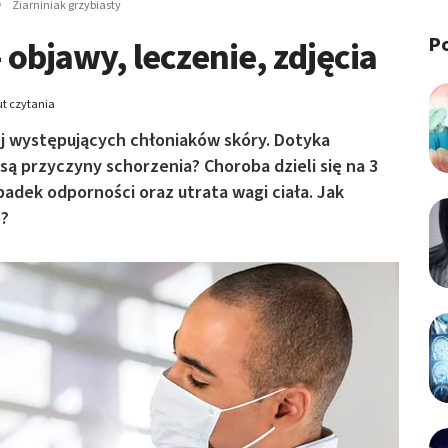
Ziarniniak grzybiasty
P
- objawy, leczenie, zdjęcia
t czytania
iej występujących chłoniaków skóry. Dotyka
 są przyczyny schorzenia? Choroba dzieli się na 3
padek odporności oraz utrata wagi ciała. Jak
o?