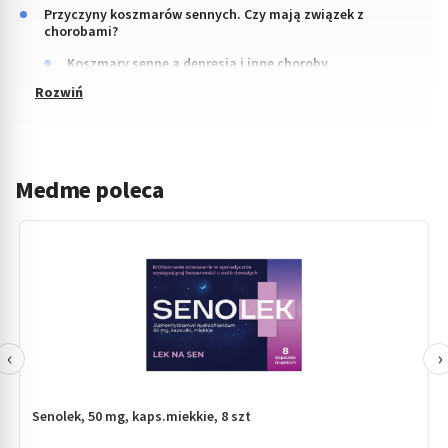
Przyczyny koszmarów sennych. Czy mają związek z
chorobami?
Koszmary senne a depresja i inne choroby
Medme poleca
‹
›
Senolek, 50 mg, kaps.miekkie, 8 szt