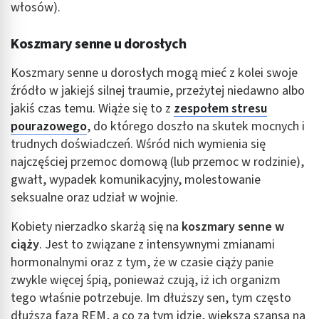
włosów).
Cele przetwarzania inne niż IAB:
Niezbędne
Koszmary senne u dorosłych
Wydajność (Performance)
Koszmary senne u dorosłych mogą mieć z kolei swoje
Reklama / śledzenie
źródło w jakiejś silnej traumie, przeżytej niedawno albo
jakiś czas temu. Wiąże się to z
zespołem stresu
pourazowego
, do którego doszło na skutek mocnych i
trudnych doświadczeń. Wśród nich wymienia się
najczęściej przemoc domową (lub przemoc w rodzinie),
gwałt, wypadek komunikacyjny, molestowanie
seksualne oraz udział w wojnie.
Kobiety nierzadko skarżą się na
koszmary senne w
ciąży
. Jest to związane z intensywnymi zmianami
hormonalnymi oraz z tym, że w czasie ciąży panie
zwykle więcej śpią, ponieważ czują, iż ich organizm
tego właśnie potrzebuje. Im dłuższy sen, tym często
dłuższa faza REM, a co za tym idzie, większa szansa na