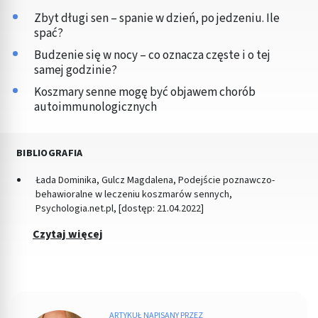
Zbyt długi sen – spanie w dzień, po jedzeniu. Ile
spać?
Budzenie się w nocy – co oznacza częste i o tej
samej godzinie?
Koszmary senne mogę być objawem chorób
autoimmunologicznych
BIBLIOGRAFIA
Łada Dominika, Gulcz Magdalena, Podejście poznawczo-
behawioralne w leczeniu koszmarów sennych,
Psychologia.net.pl, [dostęp: 21.04.2022]
Czytaj więcej
ARTYKUŁ NAPISANY PRZEZ