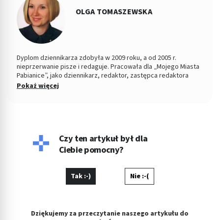
OLGA TOMASZEWSKA
Dyplom dziennikarza zdobyła w 2009 roku, a od 2005 r.
nieprzerwanie pisze i redaguje. Pracowała dla „Mojego Miasta
Pabianice”, jako dziennikarz, redaktor, zastępca redaktora
naczelnego i PR-owiec, współpracowała z „Nowym Życiem
Pokaż więcej
Pabianic" i licznymi portalami o tematyce zdrowotnej, tworząc
dla tych podmiotów artykuły. Jej konikiem jest tworzenie
treści z zakresu profilaktyki zdrowia, szeroko pojętej
psychologii oraz pediatrii. Jeśli nie pisze, wygina się na macie
ćwicząc hatha jogę jako nauczyciel i dozgonny uczeń.
Czy ten artykuł był dla
Ciebie pomocny?
Tak :-)
Nie :-(
Dziękujemy za przeczytanie naszego artykułu do