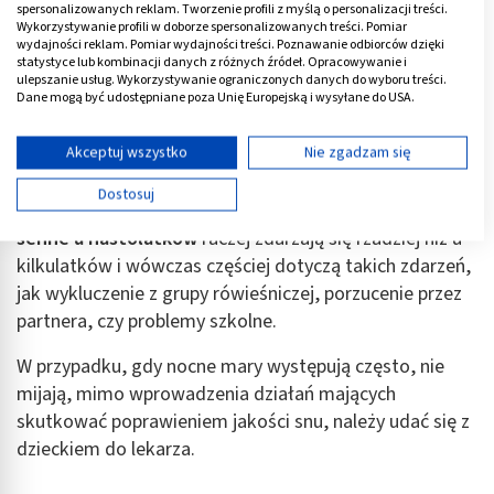
sytuacji domowych.
spersonalizowanych reklam. Tworzenie profili z myślą o personalizacji treści.
Wykorzystywanie profili w doborze spersonalizowanych treści. Pomiar
wydajności reklam. Pomiar wydajności treści. Poznawanie odbiorców dzięki
Maluchy najintensywniej śnią między 3. a 5. rokiem
statystyce lub kombinacji danych z różnych źródeł. Opracowywanie i
życia, stąd nie powinny dziwić i martwić epizodycznie
ulepszanie usług. Wykorzystywanie ograniczonych danych do wyboru treści.
Dane mogą być udostępniane poza Unię Europejską i wysyłane do USA.
pojawiające się koszmary senne u 3-latka.
Twoja zgoda i polityka cookie dotyczą wyłącznie tej witryny/aplikacji.
Wyświetl listę partnerów (11 dostawców IAB)
Akceptuj wszystko
Nie zgadzam się
U 2-latka bądź np. 8-latka sny zwykle jeszcze lub już
nie są tak obrazowe.
Po 9. roku życia częstotliwość
Używamy Twoich danych w następujących celach:
Dostosuj
występowania złych snów zwykle maleje.
Koszmary
Cele przetwarzania IAB:
senne u nastolatków
raczej zdarzają się rzadziej niż u
Przechowywanie informacji na urządzeniu lub
dostęp do nich
kilkulatków i wówczas częściej dotyczą takich zdarzeń,
jak wykluczenie z grupy rówieśniczej, porzucenie przez
Wykorzystywanie ograniczonych danych do
partnera, czy problemy szkolne.
wyboru reklam
W przypadku, gdy nocne mary występują często, nie
Tworzenie profili w celu spersonalizowanych
reklam
mijają, mimo wprowadzenia działań mających
skutkować poprawieniem jakości snu, należy udać się z
Wykorzystanie profili do wyboru
dzieckiem do lekarza.
spersonalizowanych reklam