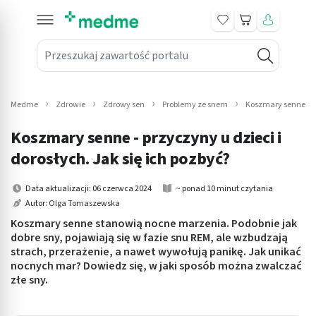
Koszyk
Przeszukaj zawartość portalu
in submenu: Leki na receptę
win submenu: Zdrowie
Medme
Zdrowie
Zdrowy sen
Problemy ze snem
Koszmary senne - pr
win submenu: Suplementy
Koszmary senne - przyczyny u dzieci i
win submenu: Mama i dziecko
dorosłych. Jak się ich pozbyć?
win submenu: Kosmetyki
Data aktualizacji: 06 czerwca 2024
~ ponad 10 minut czytania
Autor:
Olga Tomaszewska
win submenu: Higiena
Koszmary senne stanowią nocne marzenia. Podobnie jak
dobre sny, pojawiają się w fazie snu REM, ale wzbudzają
win submenu: Sprzęt medyczny
strach, przerażenie, a nawet wywołują panikę. Jak unikać
nocnych mar? Dowiedz się, w jaki sposób można zwalczać
win submenu: Intymne
złe sny.
win submenu: Wellness