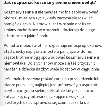
Tworzenie profili w celu personalizacji treści
Jak rozpoznać koszmary senne u niemowląt?
Wykorzystywanie profili w celu doboru
Koszmary senne u niemowląt
można zaobserwować
spersonalizowanych treści
około 6. miesiąca życia, kiedy zaczyna się rozwijać
pamięć dziecka. Niemowlę jest w stanie dostrzec
Pomiar efektywności reklam
zmiany zachodzące w otoczeniu, docierają do niego
Pomiar efektywności treści
informacje o jakimś braku.
Rozumienie odbiorców dzięki statystyce lub
Ponadto malec świetnie rozpoznaje emocje opiekunów.
kombinacji danych z różnych źródeł
Stąd choćby napięta atmosfera panująca w domu,
częste kłótnie mogą spowodować
koszmary senne u
Rozwój i ulepszanie usług
niemowlaka
. Do złych snów może się też przyczynić
Wykorzystywanie ograniczonych danych do
narażenie dziecka na zbyt wiele bodźców w ciągu dnia.
wyboru treści
Jeśli maluch zaczyna płakać zaraz po przebudzeniu lub
Funkcje specjalne IAB:
płacze przez sen, najlepiej jest próbować go uspokoić
Użycie dokładnych danych geolokalizacyjnych
przytulając go do siebie, delikatnie kołysząc, nucąc
Identyfikowanie urządzeń na podstawie
kołysankę, czy odtwarzając kojące dźwięki (u
aktywnie żądanych informacji
niektórych dzieci sprawdza się szum suszarki do