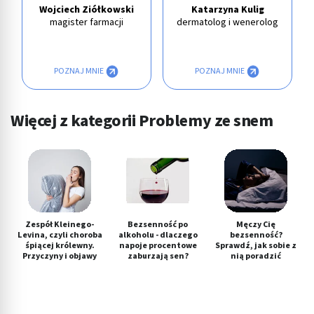
Wojciech Ziółkowski
Katarzyna Kulig
magister farmacji
dermatolog i wenerolog
POZNAJ MNIE
POZNAJ MNIE
Więcej z kategorii Problemy ze snem
Zespół Kleinego-
Bezsenność po
Męczy Cię
Levina, czyli choroba
alkoholu - dlaczego
bezsenność?
śpiącej królewny.
napoje procentowe
Sprawdź, jak sobie z
Przyczyny i objawy
zaburzają sen?
nią poradzić