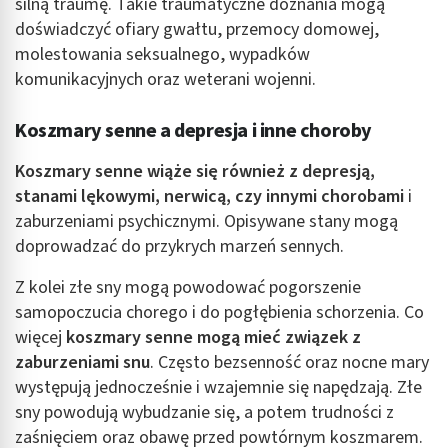
silną traumę. Takie traumatyczne doznania mogą
doświadczyć ofiary gwałtu, przemocy domowej,
molestowania seksualnego, wypadków
komunikacyjnych oraz weterani wojenni.
Koszmary senne a depresja i inne choroby
Koszmary senne wiąże się również z depresją,
stanami lękowymi, nerwicą, czy innymi chorobami
i
zaburzeniami psychicznymi. Opisywane stany mogą
doprowadzać do przykrych marzeń sennych.
Z kolei złe sny mogą powodować pogorszenie
samopoczucia chorego i do pogłębienia schorzenia. Co
więcej
koszmary senne mogą mieć związek z
zaburzeniami snu
. Często bezsenność oraz nocne mary
występują jednocześnie i wzajemnie się napędzają. Złe
sny powodują wybudzanie się, a potem trudności z
zaśnięciem oraz obawę przed powtórnym koszmarem.