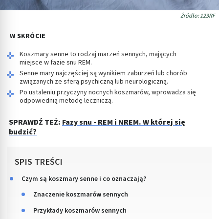
Źródło: 123RF
W SKRÓCIE
Koszmary senne to rodzaj marzeń sennych, mających
miejsce w fazie snu REM.
Senne mary najczęściej są wynikiem zaburzeń lub chorób
związanych ze sferą psychiczną lub neurologiczną.
Po ustaleniu przyczyny nocnych koszmarów, wprowadza się
odpowiednią metodę leczniczą.
SPRAWDŹ TEŻ:
Fazy snu - REM i NREM. W której się
budzić?
SPIS TREŚCI
Czym są koszmary senne i co oznaczają?
Znaczenie koszmarów sennych
Przykłady koszmarów sennych