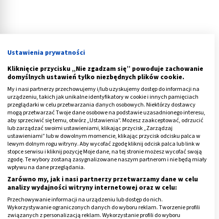
Ustawienia prywatności
Koszmary senne u dzieci a u dorosłych
Kliknięcie przycisku „Nie zgadzam się” powoduje zachowanie
domyślnych ustawień tylko niezbędnych plików cookie.
Koszmary senne u dzieci zwykle mają podłoże rodzinne.
My i nasi partnerzy przechowujemy i/lub uzyskujemy dostęp do informacji na
Maluchy intensywnie przeżywają jakąś familijną
urządzeniu, takich jak unikalne identyfikatory w cookie i innych pamięciach
sytuację i przetwarzają ją w różny sposób podczas
przeglądarki w celu przetwarzania danych osobowych. Niektórzy dostawcy
mogą przetwarzać Twoje dane osobowe na podstawie uzasadnionego interesu,
spania.
Koszmary nocne u dzieci
najczęściej mają
aby sprzeciwić się temu, otwórz „Ustawienia”. Możesz zaakceptować, odrzucić
lub zarządzać swoimi ustawieniami, klikając przycisk „Zarządzaj
związek ze zmianami w ich najbliższym środowisku,
ustawieniami” lub w dowolnym momencie, klikając przycisk odcisku palca w
takimi jak np. rozwód rodziców, rozłąka z opiekunem,
lewym dolnym rogu witryny. Aby wycofać zgodę kliknij odcisk palca lub link w
stopce serwisu i kliknij pozycję Moje dane, na tej stronie możesz wycofać swoją
śmierć lub odejście któregoś z nich, czy zmiana miejsca
zgodę. Te wybory zostaną zasygnalizowane naszym partnerom i nie będą miały
zamieszkania.
wpływu na dane przeglądania.
Zarówno my, jak i nasi partnerzy przetwarzamy dane w celu
Koszmary senne u dziecka
, które ukończyło 3. rok
analizy wydajności witryny internetowej oraz w celu:
życia mogą być wywołane przez uraz psychiczny albo
Przechowywanie informacji na urządzeniu lub dostęp do nich.
Wykorzystywanie ograniczonych danych do wyboru reklam. Tworzenie profili
stres i stany lękowe, wynikające z przeżycia trudnych
związanych z personalizacją reklam. Wykorzystanie profili do wyboru