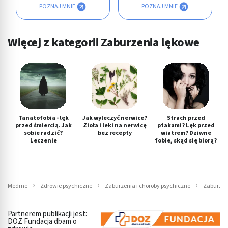
POZNAJ MNIE
POZNAJ MNIE
Więcej z kategorii Zaburzenia lękowe
Tanatofobia - lęk
Jak wyleczyć nerwice?
Strach przed
przed śmiercią. Jak
Zioła i leki na nerwicę
ptakami? Lęk przed
sobie radzić?
bez recepty
wiatrem? Dziwne
Leczenie
fobie, skąd się biorą?
Medme
Zdrowie psychiczne
Zaburzenia i choroby psychiczne
Zaburzen
Partnerem publikacji jest:
DOZ Fundacja dbam o