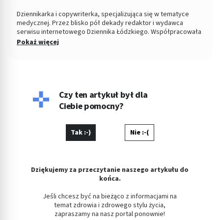
Dziennikarka i copywriterka, specjalizująca się w tematyce
medycznej. Przez blisko pół dekady redaktor i wydawca
serwisu internetowego Dziennika Łódzkiego. Współpracowała
z łódzkim ośrodkiem TVP. Absolwentka Filozofii oraz
Pokaż więcej
Dziennikarstwa i Komunikacji Społecznej na Uniwersytecie
Łódzkim. W wolnych chwilach fotografuje kontrasty ulicy i
eksperymentuje w kuchni.
Czy ten artykuł był dla
Ciebie pomocny?
Tak :-)
Nie :-(
Dziękujemy za przeczytanie naszego artykułu do
końca.
Jeśli chcesz być na bieżąco z informacjami na
temat zdrowia i zdrowego stylu życia,
zapraszamy na nasz portal ponownie!