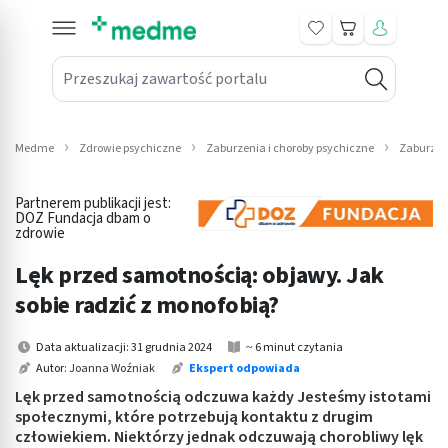
Koszyk
Przeszukaj zawartość portalu
in submenu: Leki na receptę
win submenu: Zdrowie
Medme
Zdrowie psychiczne
Zaburzenia i choroby psychiczne
Zaburzen
win submenu: Suplementy
Partnerem publikacji jest:
win submenu: Mama i dziecko
DOZ Fundacja dbam o
zdrowie
win submenu: Kosmetyki
Lęk przed samotnością: objawy. Jak
sobie radzić z monofobią?
win submenu: Higiena
Data aktualizacji: 31 grudnia 2024
~ 6 minut czytania
win submenu: Sprzęt medyczny
Autor:
Joanna Woźniak
Ekspert odpowiada
win submenu: Intymne
Lęk przed samotnością odczuwa każdy Jesteśmy istotami
społecznymi, które potrzebują kontaktu z drugim
człowiekiem. Niektórzy jednak odczuwają chorobliwy lęk
win submenu: Wellness