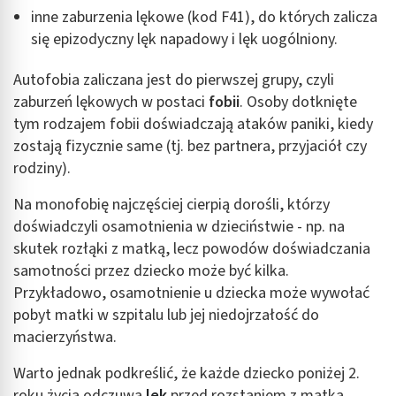
inne zaburzenia lękowe (kod F41), do których zalicza
się epizodyczny lęk napadowy i lęk uogólniony.
Autofobia zaliczana jest do pierwszej grupy, czyli
zaburzeń lękowych w postaci
fobii
. Osoby dotknięte
tym rodzajem fobii doświadczają ataków paniki, kiedy
zostają fizycznie same (tj. bez partnera, przyjaciół czy
rodziny).
Na monofobię najczęściej cierpią dorośli, którzy
doświadczyli osamotnienia w dzieciństwie - np. na
skutek rozłąki z matką, lecz powodów doświadczania
samotności przez dziecko może być kilka.
Przykładowo, osamotnienie u dziecka może wywołać
pobyt matki w szpitalu lub jej niedojrzałość do
macierzyństwa.
Warto jednak podkreślić, że każde dziecko poniżej 2.
roku życia odczuwa
lęk
przed rozstaniem z matką,