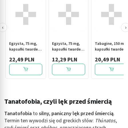
‹
›
Egzysta, 75 mg,
Egzysta, 75 mg,
Tabagine, 150 mg,
kapsułki twarde,
kapsułki twarde,
kapsułki twarde,
56 szt.
14 szt.
56 szt.
22,49 PLN
12,29 PLN
20,49 PLN
Tanatofobia, czyli lęk przed śmiercią
Tanatofobia
to
silny, paniczny lęk przed śmiercią
.
Termin ten wywodzi się od greckich słów:
Thánatos
,
czyli śmierć oraz
phóbos
, oznaczającego strach.