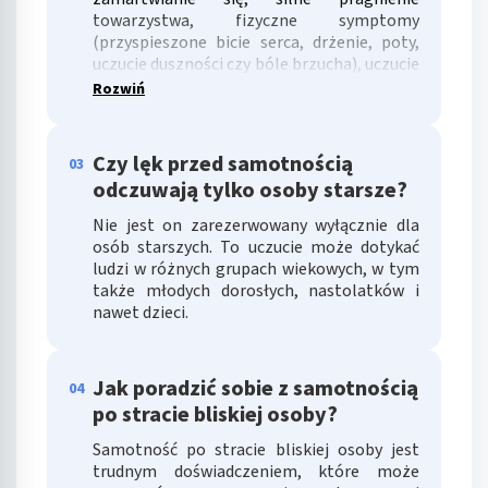
towarzystwa, fizyczne symptomy
(przyspieszone bicie serca, drżenie, poty,
uczucie duszności czy bóle brzucha), uczucie
smutku, beznadziei i depresji.
Rozwiń
Czy lęk przed samotnością
03
odczuwają tylko osoby starsze?
Nie jest on zarezerwowany wyłącznie dla
osób starszych. To uczucie może dotykać
ludzi w różnych grupach wiekowych, w tym
także młodych dorosłych, nastolatków i
nawet dzieci.
Jak poradzić sobie z samotnością
04
po stracie bliskiej osoby?
Samotność po stracie bliskiej osoby jest
trudnym doświadczeniem, które może