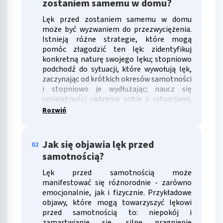
zostaniem samemu w domu?
Lęk przed zostaniem samemu w domu
może być wyzwaniem do przezwyciężenia.
Istnieją różne strategie, które mogą
pomóc złagodzić ten lęk: zidentyfikuj
konkretną naturę swojego lęku; stopniowo
podchodź do sytuacji, które wywołują lęk,
zaczynając od krótkich okresów samotności
i stopniowo je wydłużając; naucz się
umiejętności radzenia sobie z sytuacjami,
które mogą wywoływać lęk; podziel się
Rozwiń
swoimi obawami z bliskimi osobami lub
przyjaciółmi.
Jak się objawia lęk przed
02
samotnością?
Lęk przed samotnością może
manifestować się różnorodnie - zarówno
emocjonalnie, jak i fizycznie. Przykładowe
objawy, które mogą towarzyszyć lękowi
przed samotnością to: niepokój i
zamartwianie się, silne pragnienie