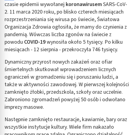
czasie epidemii wywołanej
koronawirusem
SARS-CoV-
2. 11 marca 2020 roku, po blisko czterech miesiącach
rozprzestrzeniania się wirusa po świecie, Światowa
Organizacja Zdrowia ogłosiła, że mamy do czynienia z
pandemią. Wówczas liczba zgonów na świecie z
powodu
COVID-19
wynosiła około 5 tysięcy. Po kilku
miesiącach - 12 sierpnia - przekroczyła 746 tysięcy.
Dynamiczny przyrost nowych zakażeń oraz ofiar
śmiertelnych skutkował wprowadzeniem licznych
ograniczeń w gromadzeniu się i poruszaniu ludzi, a
także w aktywności zawodowej. W pierwszej kolejności
zamknięto żłobki, przedszkola, szkoły oraz uczelnie.
Zabroniono zgromadzeń powyżej 50 osób i odwołano
imprezy masowe.
Następnie zamknięto restauracje, kawiarnie, bary oraz
wszystkie instytucje kultury. Wiele firm nakazało
pracownikom pracę zdalną. Ograniczono działalność