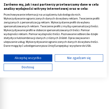
obawę, że się o nim zapomni.
Zarówno my, jak i nasi partnerzy przetwarzamy dane w celu
analizy wydajności witryny internetowej oraz w celu:
Ważne jest, aby przychodzić punktualnie, nie spóźniać
Przechowywanie informacji na urządzeniu lub dostęp do nich.
Wykorzystywanie ograniczonych danych do wyboru reklam. Tworzenie profili
się, aby nie zdarzały się sytuacje, że dziecko zawsze
związanych z personalizacją reklam. Wykorzystanie profili do wyboru
zostaje ostatnie i niczym innym nie daje się zająć, tylko
spersonalizowanych reklam. Tworzenie profili z myślą o personalizacji treści.
Wykorzystywanie profili w doborze spersonalizowanych treści. Pomiar
czeka na rodziców. Trzeba również zapewniać malucha,
wydajności reklam. Pomiar wydajności treści. Poznawanie odbiorców dzięki
że zawsze się po niego przyjdzie, że niezależnie co się
statystyce lub kombinacji danych z różnych źródeł. Opracowywanie i
ulepszanie usług. Wykorzystywanie ograniczonych danych do wyboru treści.
stanie, to się o nim nie zapomni. Z czasem, te obawy
Dane mogą być udostępniane poza Unię Europejską i wysyłane do USA.
powinny minąć.
Twoja zgoda i polityka cookie dotyczą wyłącznie tej witryny/aplikacji.
Wyświetl listę partnerów (11 dostawców IAB)
Akceptuj wszystko
Nie zgadzam się
Reklama
Używamy Twoich danych w następujących celach:
Dostosuj
Cele przetwarzania IAB:
Przechowywanie informacji na urządzeniu lub
dostęp do nich
Wykorzystywanie ograniczonych danych do
wyboru reklam
Tworzenie profili w celu spersonalizowanych