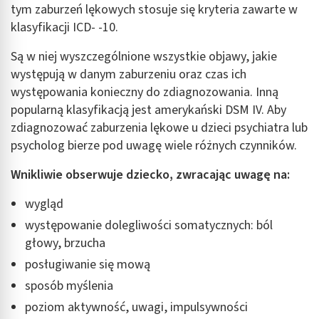
tym zaburzeń lękowych stosuje się kryteria zawarte w
Użycie dokładnych danych geolokalizacyjnych
klasyfikacji ICD- -10.
Identyfikowanie urządzeń na podstawie
aktywnie żądanych informacji
Są w niej wyszczególnione wszystkie objawy, jakie
występują w danym zaburzeniu oraz czas ich
Cele przetwarzania inne niż IAB:
występowania konieczny do zdiagnozowania. Inną
Niezbędne
popularną klasyfikacją jest amerykański DSM IV. Aby
zdiagnozować zaburzenia lękowe u dzieci psychiatra lub
Wydajność (Performance)
psycholog bierze pod uwagę wiele różnych czynników.
Reklama / śledzenie
Wnikliwie obserwuje dziecko, zwracając uwagę na:
wygląd
występowanie dolegliwości somatycznych: ból
głowy, brzucha
posługiwanie się mową
sposób myślenia
poziom aktywność, uwagi, impulsywności