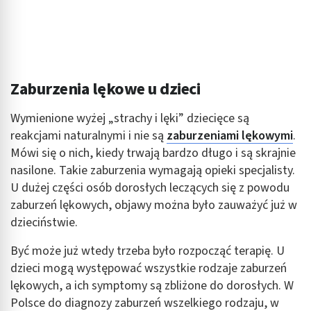
reklam
Wykorzystanie profili do wyboru
spersonalizowanych reklam
Tworzenie profili w celu personalizacji treści
Zaburzenia lękowe u dzieci
Wykorzystywanie profili w celu doboru
spersonalizowanych treści
Wymienione wyżej „strachy i lęki” dziecięce są
reakcjami naturalnymi i nie są
zaburzeniami lękowymi
.
Pomiar efektywności reklam
Mówi się o nich, kiedy trwają bardzo długo i są skrajnie
Pomiar efektywności treści
nasilone. Takie zaburzenia wymagają opieki specjalisty.
U dużej części osób dorosłych leczących się z powodu
Rozumienie odbiorców dzięki statystyce lub
zaburzeń lękowych, objawy można było zauważyć już w
kombinacji danych z różnych źródeł
dzieciństwie.
Rozwój i ulepszanie usług
Być może już wtedy trzeba było rozpocząć terapię. U
Wykorzystywanie ograniczonych danych do
dzieci mogą występować wszystkie rodzaje zaburzeń
wyboru treści
lękowych, a ich symptomy są zbliżone do dorosłych. W
Polsce do diagnozy zaburzeń wszelkiego rodzaju, w
Funkcje specjalne IAB: