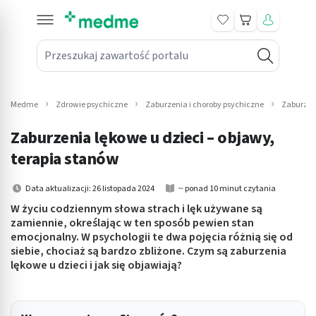
Koszyk
Przeszukaj zawartość portalu
in submenu: Leki na receptę
win submenu: Zdrowie
Medme
Zdrowie psychiczne
Zaburzenia i choroby psychiczne
Zaburzen
win submenu: Suplementy
Zaburzenia lękowe u dzieci – objawy,
win submenu: Mama i dziecko
terapia stanów
win submenu: Kosmetyki
Data aktualizacji: 26 listopada 2024
~ ponad 10 minut czytania
W życiu codziennym słowa strach i lęk używane są
win submenu: Higiena
zamiennie, określając w ten sposób pewien stan
emocjonalny. W psychologii te dwa pojęcia różnią się od
win submenu: Sprzęt medyczny
siebie, chociaż są bardzo zbliżone. Czym są zaburzenia
lękowe u dzieci i jak się objawiają?
win submenu: Intymne
win submenu: Wellness