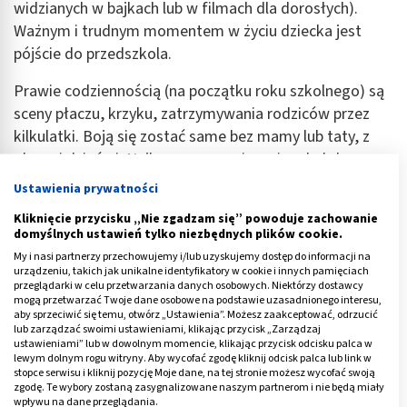
widzianych w bajkach lub w filmach dla dorosłych).
Ważnym i trudnym momentem w życiu dziecka jest
pójście do przedszkola.
Prawie codziennością (na początku roku szkolnego) są
sceny płaczu, krzyku, zatrzymywania rodziców przez
kilkulatki. Boją się zostać same bez mamy lub taty, z
obcymi dziećmi. Najlepszym rozwiązaniem byłoby
oswajanie dziecka z przedszkolem jeszcze przed
Ustawienia prywatności
rozpoczęciem roku szkolnego - np. przychodzenie z nim
Kliknięcie przycisku „Nie zgadzam się” powoduje zachowanie
przed wakacjami lub w ich trakcie, aby mogło poznać
domyślnych ustawień tylko niezbędnych plików cookie.
panie, zaznajomić się z zabawkami.
My i nasi partnerzy przechowujemy i/lub uzyskujemy dostęp do informacji na
urządzeniu, takich jak unikalne identyfikatory w cookie i innych pamięciach
Można zostawić dziecko na trochę, aby pobawiło się z
przeglądarki w celu przetwarzania danych osobowych. Niektórzy dostawcy
mogą przetwarzać Twoje dane osobowe na podstawie uzasadnionego interesu,
innymi. Kiedy już maluch pierwszy raz zostanie sam w
aby sprzeciwić się temu, otwórz „Ustawienia”. Możesz zaakceptować, odrzucić
lub zarządzać swoimi ustawieniami, klikając przycisk „Zarządzaj
przedszkolu, po jakimś czasie pojawia się pytanie czy
ustawieniami” lub w dowolnym momencie, klikając przycisk odcisku palca w
rodzice nie zapomną po mnie przyjść. Niestety ten
lewym dolnym rogu witryny. Aby wycofać zgodę kliknij odcisk palca lub link w
stopce serwisu i kliknij pozycję Moje dane, na tej stronie możesz wycofać swoją
problem może trwać długo, nawet po kilku miesiącach
zgodę. Te wybory zostaną zasygnalizowane naszym partnerom i nie będą miały
regularnego odbierania dziecka, ono może nadal mieć
wpływu na dane przeglądania.