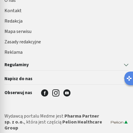
O nas
Kontakt
Redakcja
Mapa serwisu
Zasady redakcyjne
Reklama
Regulaminy
Latem łatwiej o infekcję
Napisz do nas
Robisz ten błąd?
Obserwuj nas
Wydawcą portalu Medme jest
Pharma Partner
sp. z o.o.
, która jest częścią
Pelion Healthcare
Group