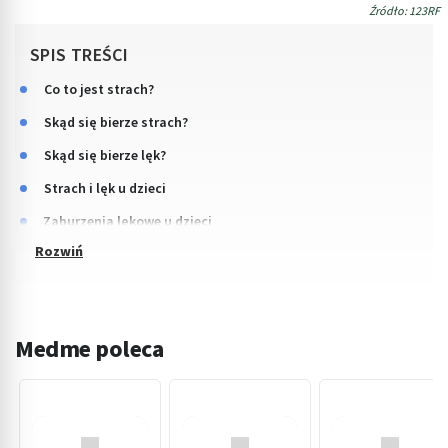
Źródło: 123RF
SPIS TREŚCI
Co to jest strach?
Skąd się bierze strach?
Skąd się bierze lęk?
Strach i lęk u dzieci
Zaburzenia lękowe u dzieci
Medme poleca