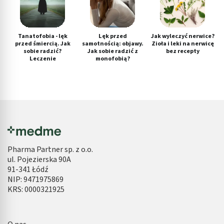
Tanatofobia - lęk
Lęk przed
Jak wyleczyć nerwice?
przed śmiercią. Jak
samotnością: objawy.
Zioła i leki na nerwicę
sobie radzić?
Jak sobie radzić z
bez recepty
Leczenie
monofobią?
Pharma Partner sp. z o.o.
ul. Pojezierska 90A
91-341 Łódź
NIP: 9471975869
KRS: 0000321925