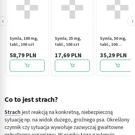
‹
›
Symla, 100 mg,
Symla, 25 mg,
Symla, 50 mg,
tabl., 100 szt
tabl., 100 szt
tabl., 100
szt,bl(10x10)
58,79 PLN
17,69 PLN
35,29 PLN
Co to jest strach?
Strach
jest reakcją na konkretną, niebezpieczną
sytuację np. na widok dużego, groźnego psa. Określony
czynnik czy sytuacja wywołuje zazwyczaj gwałtowne
pobudzenie organizmu. W wyniku tego następuje