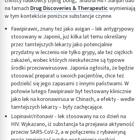
chińscy naukowcy Liying Dong, Shasha Hu i Jianjun Gao
na łamach
Drug Discoveries & Therapeutic
wymieniają
w tym kontekście poniższe substancje czynne.
Fawipirawir, znany też jako avigan – lek antygrypowy
stosowany w Japonii, już kilka lat temu określany
przez tamtejszych lekarzy jako potencjalnie
przydatny w leczeniu nie tylko grypy, ale też ciężkich
zakażeń, wobec których nieskuteczne są typowe
środki przeciwwirusowe. Japonia ogłosiła, że będzie
stosować preparat u swoich pacjentów, chce też
podzielić się jego zapasami z innymi państwami. W
połowie lutego fawipirawir był testowany klinicznie
jako lek na koronawirusa w Chinach, a efekty - wedle
tamtejszych lekarzy – były zachęcające.
Lopinavir/ritonavir - lek stosowany na co dzień na
HIV. Wykazano, iż substancja ta przejawia aktywność
przeciw SARS-CoV-2, a w połączeniu z rybawiryną
może zmniejszać ryzyko wystąpienia ciężkiej