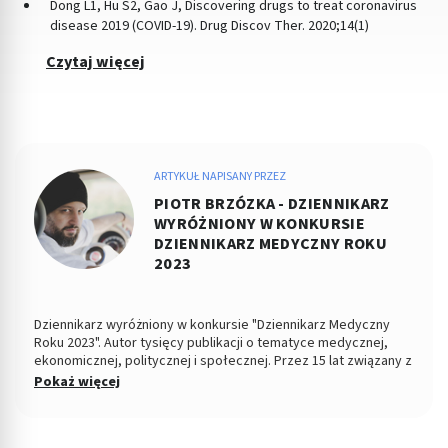
Dong L1, Hu S2, Gao J, Discovering drugs to treat coronavirus
disease 2019 (COVID-19). Drug Discov Ther. 2020;14(1)
Czytaj więcej
ARTYKUŁ NAPISANY PRZEZ
PIOTR BRZÓZKA - DZIENNIKARZ
WYRÓŻNIONY W KONKURSIE
DZIENNIKARZ MEDYCZNY ROKU
2023
Dziennikarz wyróżniony w konkursie "Dziennikarz Medyczny
Roku 2023". Autor tysięcy publikacji o tematyce medycznej,
ekonomicznej, politycznej i społecznej. Przez 15 lat związany z
Dziennikiem Łódzkim i Polska TheTimes. Z wykształcenia
Pokaż więcej
socjolog stosunków politycznych, absolwent Wydziału
Ekonomiczno-Socjologicznego Uniwersytetu Łódzkiego. Po
godzinach fotografuje, projektuje, maluje, tworzy muzykę.