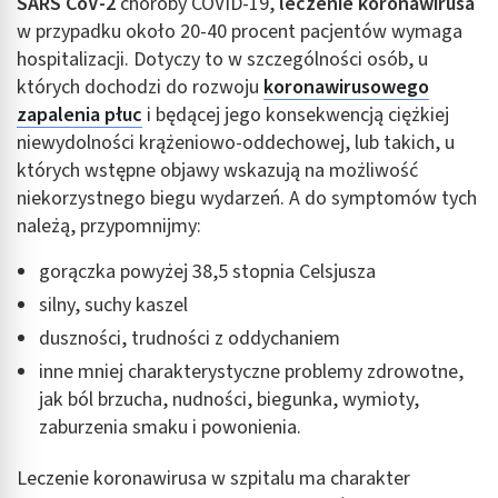
SARS CoV-2
choroby COVID-19,
leczenie koronawirusa
w przypadku około 20-40 procent pacjentów wymaga
hospitalizacji. Dotyczy to w szczególności osób, u
których dochodzi do rozwoju
koronawirusowego
zapalenia płuc
i będącej jego konsekwencją ciężkiej
niewydolności krążeniowo-oddechowej, lub takich, u
których wstępne objawy wskazują na możliwość
niekorzystnego biegu wydarzeń. A do symptomów tych
należą, przypomnijmy:
gorączka powyżej 38,5 stopnia Celsjusza
silny, suchy kaszel
duszności, trudności z oddychaniem
inne mniej charakterystyczne problemy zdrowotne,
jak ból brzucha, nudności, biegunka, wymioty,
zaburzenia smaku i powonienia.
Leczenie koronawirusa w szpitalu ma charakter