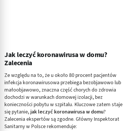
reklam
Wykorzystanie profili do wyboru
spersonalizowanych reklam
Tworzenie profili w celu personalizacji treści
Wykorzystywanie profili w celu doboru
spersonalizowanych treści
Jak leczyć koronawirusa w domu?
Pomiar efektywności reklam
Zalecenia
Pomiar efektywności treści
Ze względu na to, że u około 80 procent pacjentów
infekcja koronawirusowa przebiega bezobjawowo lub
Rozumienie odbiorców dzięki statystyce lub
kombinacji danych z różnych źródeł
małoobjawowo, znaczna część chorych do zdrowia
dochodzi w warunkach domowej izolacji, bez
Rozwój i ulepszanie usług
konieczności pobytu w szpitalu. Kluczowe zatem staje
się pytanie
, jak leczyć koronawirusa w domu
?
Wykorzystywanie ograniczonych danych do
wyboru treści
Zalecenia ekspertów są zgodne. Główny Inspektorat
Sanitarny w Polsce rekomenduje:
Funkcje specjalne IAB: