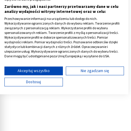
część prowadzonych badań zakończy się sukcesem.
Zarówno my, jak i nasi partnerzy przetwarzamy dane w celu
analizy wydajności witryny internetowej oraz w celu:
Należy jednak pamiętać, że wdrożenie tak
Przechowywanie informacji na urządzeniu lub dostęp do nich.
zaawansowanej substancji, jak szczepionka, wymaga
Wykorzystywanie ograniczonych danych do wyboru reklam. Tworzenie profili
przejścia długotrwałej procedury testów klinicznych.
związanych z personalizacją reklam. Wykorzystanie profili do wyboru
spersonalizowanych reklam. Tworzenie profili z myślą o personalizacji treści.
Priorytetem jest nie tylko skuteczność, ale też
Wykorzystywanie profili w doborze spersonalizowanych treści. Pomiar
bezpieczeństwo stosowania. Jest to szczególnie
wydajności reklam. Pomiar wydajności treści. Poznawanie odbiorców dzięki
statystyce lub kombinacji danych z różnych źródeł. Opracowywanie i
istotne, zważywszy że szczepienie polega na aplikacji
ulepszanie usług. Wykorzystywanie ograniczonych danych do wyboru treści.
dawek określonego patogenu, na tyle dużych by
Dane mogą być udostępniane poza Unię Europejską i wysyłane do USA.
Twoja zgoda i polityka cookie dotyczą wyłącznie tej witryny/aplikacji.
wywołać skuteczną reakcję układu odpornościowego i
Wyświetl listę partnerów (11 dostawców IAB)
na tyle małych, by nie doprowadziły do zakażenia
Akceptuj wszystko
Nie zgadzam się
organizmu.
Używamy Twoich danych w następujących celach:
Dostosuj
Cele przetwarzania IAB:
Reklama
Przechowywanie informacji na urządzeniu lub
dostęp do nich
Wykorzystywanie ograniczonych danych do
wyboru reklam
Tworzenie profili w celu spersonalizowanych