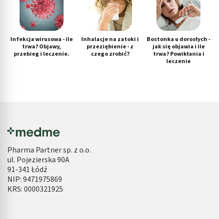
Infekcja wirusowa - ile
Inhalacje na zatoki i
Bostonka u dorosłych -
trwa? Objawy,
przeziębienie - z
jak się objawia i ile
przebieg i leczenie.
czego zrobić?
trwa? Powikłania i
leczenie
Pharma Partner sp. z o.o.
ul. Pojezierska 90A
91-341 Łódź
NIP: 9471975869
KRS: 0000321925