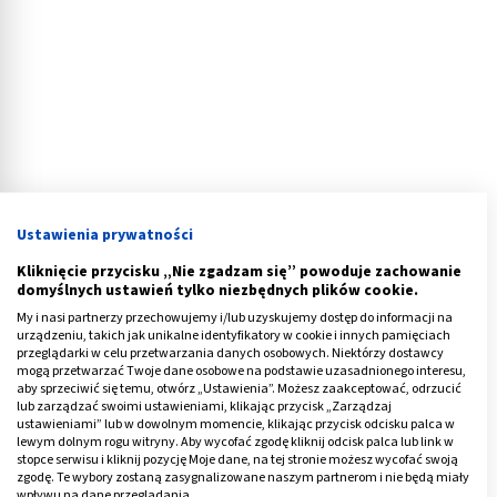
Szczepionka na koronawirusa
Ustawienia prywatności
O ile w przypadku leku określony horyzont czasowy jest
Kliknięcie przycisku „Nie zgadzam się” powoduje zachowanie
względnie blisko, o tyle skuteczna
szczepionka na
domyślnych ustawień tylko niezbędnych plików cookie.
koronawirusa
spodziewana jest dopiero w połowie
My i nasi partnerzy przechowujemy i/lub uzyskujemy dostęp do informacji na
2021 roku, a może nawet później. Zaawansowane prace
urządzeniu, takich jak unikalne identyfikatory w cookie i innych pamięciach
przeglądarki w celu przetwarzania danych osobowych. Niektórzy dostawcy
trwają w wielu ośrodkach na świecie, w tym w
mogą przetwarzać Twoje dane osobowe na podstawie uzasadnionego interesu,
Niemczech, USA, Japonii, czy Chinach – łącznie, jak
aby sprzeciwić się temu, otwórz „Ustawienia”. Możesz zaakceptować, odrzucić
lub zarządzać swoimi ustawieniami, klikając przycisk „Zarządzaj
podaje brytyjski Guardian, zajmuje się tym 35
ustawieniami” lub w dowolnym momencie, klikając przycisk odcisku palca w
koncernów farmaceutycznych oraz instytutów
lewym dolnym rogu witryny. Aby wycofać zgodę kliknij odcisk palca lub link w
stopce serwisu i kliknij pozycję Moje dane, na tej stronie możesz wycofać swoją
naukowych. Świat nauki spodziewa się, że przynajmniej
zgodę. Te wybory zostaną zasygnalizowane naszym partnerom i nie będą miały
wpływu na dane przeglądania.