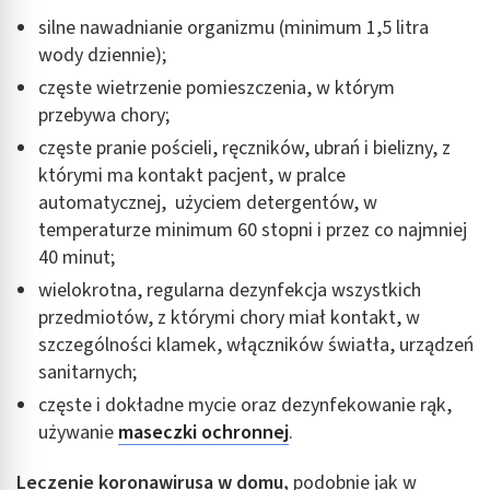
Użycie dokładnych danych geolokalizacyjnych
silne nawadnianie organizmu (minimum 1,5 litra
wody dziennie);
Identyfikowanie urządzeń na podstawie
aktywnie żądanych informacji
częste wietrzenie pomieszczenia, w którym
przebywa chory;
Cele przetwarzania inne niż IAB:
częste pranie pościeli, ręczników, ubrań i bielizny, z
Niezbędne
którymi ma kontakt pacjent, w pralce
Wydajność (Performance)
automatycznej, użyciem detergentów, w
temperaturze minimum 60 stopni i przez co najmniej
Reklama / śledzenie
40 minut;
wielokrotna, regularna dezynfekcja wszystkich
przedmiotów, z którymi chory miał kontakt, w
szczególności klamek, włączników światła, urządzeń
sanitarnych;
częste i dokładne mycie oraz dezynfekowanie rąk,
używanie
maseczki ochronnej
.
Leczenie koronawirusa w domu,
podobnie jak w