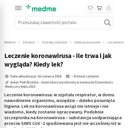
Koszyk
Przeszukaj zawartość portalu
in submenu: Leki na receptę
win submenu: Zdrowie
Medme
Zdrowie
Choroby zakaźne
Infekcje wirusowe
Leczenie koron
win submenu: Suplementy
Leczenie koronawirusa - ile trwa i jak
win submenu: Mama i dziecko
wygląda? Kiedy lek?
win submenu: Kosmetyki
Data aktualizacji: 16 czerwca 2026
~ 8 minut czytania
Autor:
Piotr Brzózka - dziennikarz wyróżniony w konkursie Dziennikarz
Medyczny Roku 2023
win submenu: Higiena
Leczenie koronawirusa: w szpitalu respirator, w domu
win submenu: Sprzęt medyczny
nawodnienie organizmu, wszędzie – daleko posunięta
higiena. Lek na koronawirusa wciąż nie istnieje i nie
wiadomo, kiedy zostanie opracowany. Podobnie
win submenu: Intymne
szczepionka na koronawirusa – substancja uodparniająca
przeciw SARS CoV -2 spodziewana jest nie wcześniej niż w
win submenu: Wellness