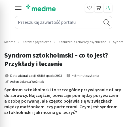
Koszyk
Przeszukaj zawartość portalu
in submenu: Leki na receptę
win submenu: Zdrowie
Medme
Zdrowie psychiczne
Zaburzenia i choroby psychiczne
Syndrom s
win submenu: Suplementy
Syndrom sztokholmski – co to jest?
win submenu: Mama i dziecko
Przykłady i leczenie
win submenu: Kosmetyki
Data aktualizacji: 08 listopada 2023
~ 8 minut czytania
Autor:
Jolanta Woźniak
win submenu: Higiena
Syndrom sztokholmski to szczególne przywiązanie ofiary
do sprawcy. Najczęściej powstaje pomiędzy porywaczem
win submenu: Sprzęt medyczny
a osobą porwaną, ale często pojawia się w związkach
między małżonkami czy partnerami. Czym jest syndrom
win submenu: Intymne
sztokholmski i jak można go leczyć?
win submenu: Wellness