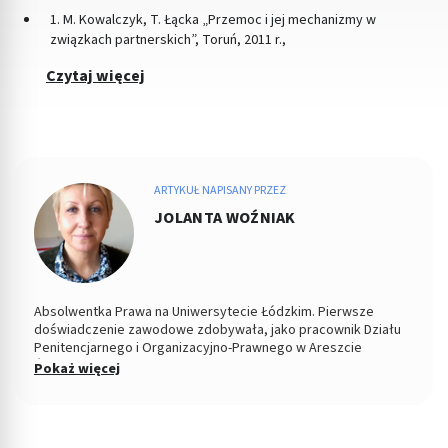
1. M. Kowalczyk, T. Łącka „Przemoc i jej mechanizmy w
związkach partnerskich”, Toruń, 2011 r.,
Czytaj więcej
ARTYKUŁ NAPISANY PRZEZ
JOLANTA WOŹNIAK
Absolwentka Prawa na Uniwersytecie Łódzkim. Pierwsze
doświadczenie zawodowe zdobywała, jako pracownik Działu
Penitencjarnego i Organizacyjno-Prawnego w Areszcie
Śledczym w Łodzi. Od 2004 roku Zastępca Prezesa i Członek
Pokaż więcej
Zarządu w Miejskiej Spółdzielni Mieszkaniowej. Od kilku lat
copywriterka, głównie w tematyce prawnej, ale i medycznej i
parentingowej. Prywatnie miłośniczka dobrego kina.