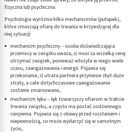
reklam
fizyczna lub psychiczna.
Wykorzystanie profili do wyboru
Psychologia wyróżnia kilka mechanizmów (pułapek),
spersonalizowanych reklam
które zmuszają ofiarę do trwania w krzywdzącej dla
Tworzenie profili w celu personalizacji treści
niej sytuacji:
Wykorzystywanie profili w celu doboru
mechanizm psychiczny – osoba doświadczająca
spersonalizowanych treści
przemocy w związku uważa, iż musi za wszelką cenę
utrzymać związek, ponieważ włożyła w niego wiele
Pomiar efektywności reklam
czasu, zaangażowania i energii. Pojawia się
Pomiar efektywności treści
przekonanie, iż utrata partnera przyniesie zbyt duże
straty, a całe dotychczasowe zaangażowanie
Rozumienie odbiorców dzięki statystyce lub
zostanie zmarnowane,
kombinacji danych z różnych źródeł
mechanizm lęku – lęk towarzyszy ofiarom w trakcie
Rozwój i ulepszanie usług
trwania związku, a często ma postać codziennego
cierpienia. Pojawia się z obawy przed rozstaniem i
Wykorzystywanie ograniczonych danych do
wyboru treści
niepewnością, co może wydarzyć się w samotnym
życiu,
Funkcje specjalne IAB: