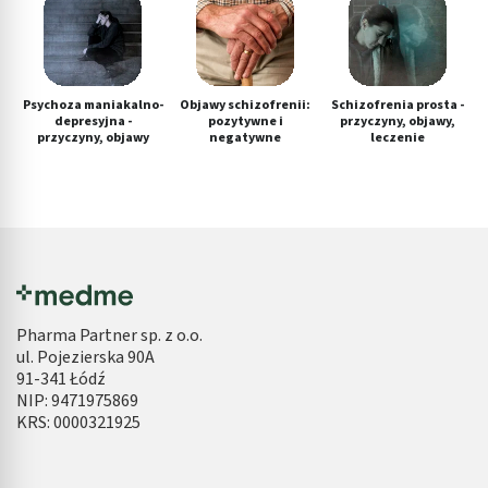
Psychoza maniakalno-
Objawy schizofrenii:
Schizofrenia prosta -
depresyjna -
pozytywne i
przyczyny, objawy,
przyczyny, objawy
negatywne
leczenie
Pharma Partner sp. z o.o.
ul. Pojezierska 90A
91-341 Łódź
NIP: 9471975869
KRS: 0000321925