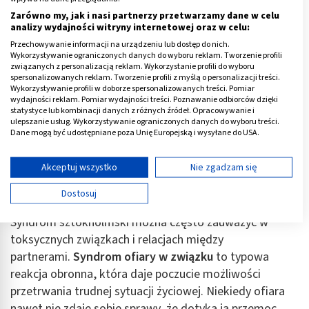
Zarówno my, jak i nasi partnerzy przetwarzamy dane w celu
analizy wydajności witryny internetowej oraz w celu:
Przechowywanie informacji na urządzeniu lub dostęp do nich.
Wykorzystywanie ograniczonych danych do wyboru reklam. Tworzenie profili
związanych z personalizacją reklam. Wykorzystanie profili do wyboru
spersonalizowanych reklam. Tworzenie profili z myślą o personalizacji treści.
Wykorzystywanie profili w doborze spersonalizowanych treści. Pomiar
wydajności reklam. Pomiar wydajności treści. Poznawanie odbiorców dzięki
statystyce lub kombinacji danych z różnych źródeł. Opracowywanie i
ulepszanie usług. Wykorzystywanie ograniczonych danych do wyboru treści.
Dane mogą być udostępniane poza Unię Europejską i wysyłane do USA.
Twoja zgoda i polityka cookie dotyczą wyłącznie tej witryny/aplikacji.
Wyświetl listę partnerów (11 dostawców IAB)
Akceptuj wszystko
Nie zgadzam się
Używamy Twoich danych w następujących celach:
Syndrom sztokholmski w związkach
Dostosuj
Cele przetwarzania IAB:
Syndrom sztokholmski można często zauważyć w
Przechowywanie informacji na urządzeniu lub
dostęp do nich
toksycznych związkach i relacjach między
partnerami.
Syndrom ofiary w związku
to typowa
Wykorzystywanie ograniczonych danych do
reakcja obronna, która daje poczucie możliwości
wyboru reklam
przetrwania trudnej sytuacji życiowej. Niekiedy ofiara
Tworzenie profili w celu spersonalizowanych
nawet nie zdaje sobie sprawy, że dotyka ją przemoc