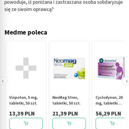
powoduje, iż poniżana i zastraszana osoba solidaryzuje
się ze swoim oprawcą?
Medme poleca
‹
›
Vinpoton, 5 mg,
NeoMag Stres,
Cyclodynon, 20
tabletki, 50 szt.
tabletki, 50 szt.
mg, tabletki
powlekane, 30 szt.
13,39 PLN
21,39 PLN
56,29 PLN