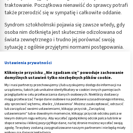
traktowanie. Początkowa nienawiść do sprawcy potrafi
także przerodzić się w sympatię i całkowite oddanie.
Syndrom sztokholmski pojawia się zawsze wtedy, gdy
osoba nim dotknięta jest skutecznie odizolowana od
świata zewnętrznego i trudno jej porównać swoją
sytuację z ogólnie przyjętymi normami postępowania.
Ustawienia prywatności
PSYCHOLOGIA
Kliknięcie przycisku „Nie zgadzam się” powoduje zachowanie
Efekt placebo: co to jest i jak działa?
domyślnych ustawień tylko niezbędnych plików cookie.
Definicja i przykłady
My i nasi partnerzy przechowujemy i/lub uzyskujemy dostęp do informacji na
urządzeniu, takich jak unikalne identyfikatory w cookie i innych pamięciach
Przeczytaj
przeglądarki w celu przetwarzania danych osobowych. Niektórzy dostawcy
artykuł
mogą przetwarzać Twoje dane osobowe na podstawie uzasadnionego interesu,
aby sprzeciwić się temu, otwórz „Ustawienia”. Możesz zaakceptować, odrzucić
lub zarządzać swoimi ustawieniami, klikając przycisk „Zarządzaj
ustawieniami” lub w dowolnym momencie, klikając przycisk odcisku palca w
lewym dolnym rogu witryny. Aby wycofać zgodę kliknij odcisk palca lub link w
Reklama
stopce serwisu i kliknij pozycję Moje dane, na tej stronie możesz wycofać swoją
zgodę. Te wybory zostaną zasygnalizowane naszym partnerom i nie będą miały
wpływu na dane przeglądania.