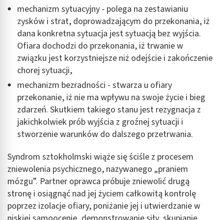
mechanizm sytuacyjny - polega na zestawianiu
Użycie dokładnych danych geolokalizacyjnych
zysków i strat, doprowadzającym do przekonania, iż
Identyfikowanie urządzeń na podstawie
dana konkretna sytuacja jest sytuacją bez wyjścia.
aktywnie żądanych informacji
Ofiara dochodzi do przekonania, iż trwanie w
Cele przetwarzania inne niż IAB:
związku jest korzystniejsze niż odejście i zakończenie
chorej sytuacji,
Niezbędne
mechanizm bezradności - stwarza u ofiary
Wydajność (Performance)
przekonanie, iż nie ma wpływu na swoje życie i bieg
zdarzeń. Skutkiem takiego stanu jest rezygnacja z
Reklama / śledzenie
jakichkolwiek prób wyjścia z groźnej sytuacji i
stworzenie warunków do dalszego przetrwania.
Syndrom sztokholmski wiąże się ściśle z procesem
zniewolenia psychicznego, nazywanego „praniem
mózgu”. Partner oprawca próbuje zniewolić drugą
stronę i osiągnąć nad jej życiem całkowitą kontrolę
poprzez izolacje ofiary, poniżanie jej i utwierdzanie w
niskiej samoocenie, demonstrowanie siły, skupianie