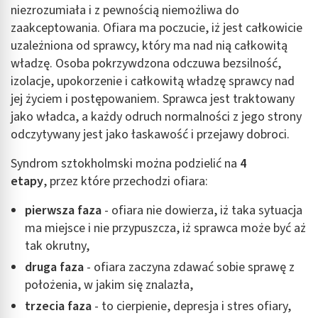
niezrozumiała i z pewnością niemożliwa do
zaakceptowania. Ofiara ma poczucie, iż jest całkowicie
uzależniona od sprawcy, który ma nad nią całkowitą
władzę. Osoba pokrzywdzona odczuwa bezsilność,
izolacje, upokorzenie i całkowitą władzę sprawcy nad
jej życiem i postępowaniem. Sprawca jest traktowany
jako władca, a każdy odruch normalności z jego strony
odczytywany jest jako łaskawość i przejawy dobroci.
Syndrom sztokholmski można podzielić na
4
etapy
, przez które przechodzi ofiara:
pierwsza faza
- ofiara nie dowierza, iż taka sytuacja
ma miejsce i nie przypuszcza, iż sprawca może być aż
tak okrutny,
druga faza
- ofiara zaczyna zdawać sobie sprawę z
położenia, w jakim się znalazła,
trzecia faza
- to cierpienie, depresja i stres ofiary,