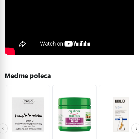
Medme poleca
‹
›