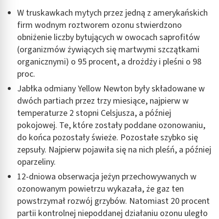
W truskawkach mytych przez jedną z amerykańskich
firm wodnym roztworem ozonu stwierdzono
obniżenie liczby bytujących w owocach saprofitów
(organizmów żywiących się martwymi szczątkami
organicznymi) o 95 procent, a drożdży i pleśni o 98
proc.
Jabłka odmiany Yellow Newton były składowane w
dwóch partiach przez trzy miesiące, najpierw w
temperaturze 2 stopni Celsjusza, a później
pokojowej. Te, które zostały poddane ozonowaniu,
do końca pozostały świeże. Pozostałe szybko się
zepsuły. Najpierw pojawiła się na nich pleśń, a później
oparzeliny.
12-dniowa obserwacja jeżyn przechowywanych w
ozonowanym powietrzu wykazała, że gaz ten
powstrzymał rozwój grzybów. Natomiast 20 procent
partii kontrolnej niepoddanej działaniu ozonu uległo