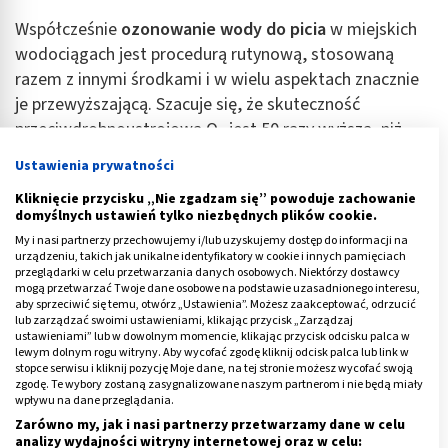
Współcześnie
ozonowanie wody do picia
w miejskich
wodociągach jest procedurą rutynową, stosowaną
razem z innymi środkami i w wielu aspektach znacznie
je przewyższającą. Szacuje się, że skuteczność
przeciwdrobnoustrojowa O
jest 50 razy wyższa, niż
3
chloru (D. Białoszewski i inni).
Ustawienia prywatności
Czy woda ozonowana posiada właściwości lecznicze?
Kliknięcie przycisku „Nie zgadzam się” powoduje zachowanie
domyślnych ustawień tylko niezbędnych plików cookie.
Bezpośrednio nie, pośrednio tak. Nie leczy w żaden
My i nasi partnerzy przechowujemy i/lub uzyskujemy dostęp do informacji na
sposób, ale działając bakterio- i grzybobójczo pozwala
urządzeniu, takich jak unikalne identyfikatory w cookie i innych pamięciach
uniknąć konsekwencji ewentualnego zainfekowania.
przeglądarki w celu przetwarzania danych osobowych. Niektórzy dostawcy
mogą przetwarzać Twoje dane osobowe na podstawie uzasadnionego interesu,
aby sprzeciwić się temu, otwórz „Ustawienia”. Możesz zaakceptować, odrzucić
Mimo, że płynąca w kranach woda była już poddana
lub zarządzać swoimi ustawieniami, klikając przycisk „Zarządzaj
ozonowaniu na etapie oczyszczania, proces ten można
ustawieniami” lub w dowolnym momencie, klikając przycisk odcisku palca w
lewym dolnym rogu witryny. Aby wycofać zgodę kliknij odcisk palca lub link w
powtórzyć w domu, korzystając z podręcznych
stopce serwisu i kliknij pozycję Moje dane, na tej stronie możesz wycofać swoją
generatorów O
. W jakim celu?
zgodę. Te wybory zostaną zasygnalizowane naszym partnerom i nie będą miały
3
wpływu na dane przeglądania.
Zarówno my, jak i nasi partnerzy przetwarzamy dane w celu
Między innymi po to, by „odświeżyć” bakteriobójczy
analizy wydajności witryny internetowej oraz w celu: