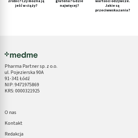
zrobić? Czy można ją
glutenu? Gdzie
wartości odżywcze.
jeść w ciąży?
najwięcej?
Jakie są
przeciwwskazania?
Pharma Partner sp. z o.o.
ul. Pojezierska 90A
91-341 Łódź
NIP: 9471975869
KRS: 0000321925
O nas
Kontakt
Redakcja