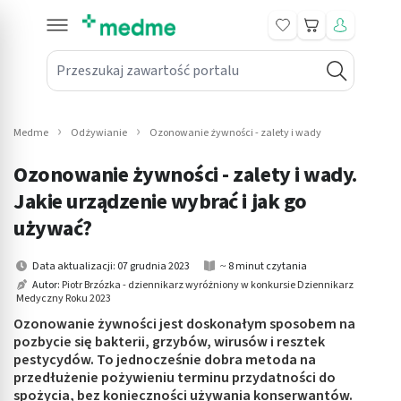
Koszyk
Przeszukaj zawartość portalu
in submenu: Leki na receptę
win submenu: Zdrowie
Medme
Odżywianie
Ozonowanie żywności - zalety i wady
win submenu: Suplementy
Ozonowanie żywności - zalety i wady.
win submenu: Mama i dziecko
Jakie urządzenie wybrać i jak go
używać?
win submenu: Kosmetyki
Data aktualizacji: 07 grudnia 2023
~ 8 minut czytania
win submenu: Higiena
Autor:
Piotr Brzózka - dziennikarz wyróżniony w konkursie Dziennikarz
Medyczny Roku 2023
win submenu: Sprzęt medyczny
Ozonowanie żywności jest doskonałym sposobem na
pozbycie się bakterii, grzybów, wirusów i resztek
win submenu: Intymne
pestycydów. To jednocześnie dobra metoda na
przedłużenie pożywieniu terminu przydatności do
win submenu: Wellness
spożycia, bez konieczności używania konserwantów.