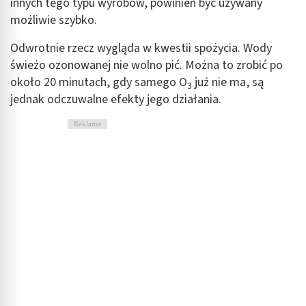
Wykorzystanie profili do wyboru
innych tego typu wyrobów, powinien być używany
spersonalizowanych reklam
możliwie szybko.
Tworzenie profili w celu personalizacji treści
Odwrotnie rzecz wygląda w kwestii spożycia. Wody
świeżo ozonowanej nie wolno pić. Można to zrobić po
Wykorzystywanie profili w celu doboru
spersonalizowanych treści
około 20 minutach, gdy samego O
już nie ma, są
3
jednak odczuwalne efekty jego działania.
Pomiar efektywności reklam
Reklama
Pomiar efektywności treści
Rozumienie odbiorców dzięki statystyce lub
kombinacji danych z różnych źródeł
Rozwój i ulepszanie usług
Wykorzystywanie ograniczonych danych do
wyboru treści
Funkcje specjalne IAB:
Użycie dokładnych danych geolokalizacyjnych