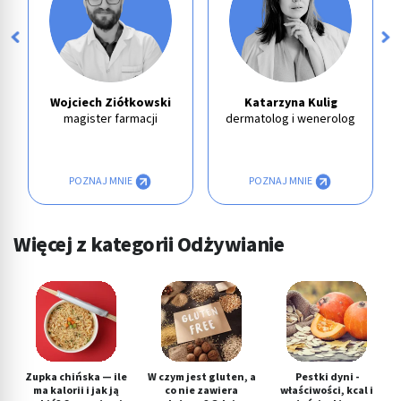
Wojciech Ziółkowski
Katarzyna Kulig
magister farmacji
dermatolog i wenerolog
POZNAJ MNIE
POZNAJ MNIE
Więcej z kategorii Odżywianie
Zupka chińska — ile
W czym jest gluten, a
Pestki dyni -
ma kalorii i jak ją
co nie zawiera
właściwości, kcal i