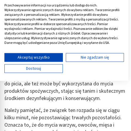
efekt przed napiciem się kranówki. Aczkolwiek nie
Przechowywanie informacji na urządzeniu lub dostęp do nich.
zawsze znajduje to uzasadnienie, gdyż w wielu
Wykorzystywanie ograniczonych danych do wyboru reklam. Tworzenie profili
związanych z personalizacją reklam. Wykorzystanie profili do wyboru
miejskich wodociągach woda dziś jest tak czysta, że
spersonalizowanych reklam. Tworzenie profili z myślą o personalizacji treści.
nadaje się do picia bezpośrednio.
Wykorzystywanie profili w doborze spersonalizowanych treści. Pomiar
wydajności reklam. Pomiar wydajności treści. Poznawanie odbiorców dzięki
statystyce lub kombinacji danych z różnych źródeł. Opracowywanie i
Ale już ozonowanie wody ze studni ma sens
. Mimo
ulepszanie usług. Wykorzystywanie ograniczonych danych do wyboru treści.
pozornej czystości może być ona zainfekowana przez
Dane mogą być udostępniane poza Unię Europejską i wysyłane do USA.
różne drobnoustroje lub zabrudzona przez substancje
Twoja zgoda i polityka cookie dotyczą wyłącznie tej witryny/aplikacji.
chemiczne wykorzystywane do nawożenia upraw i
Wyświetl listę partnerów (11 dostawców IAB)
Akceptuj wszystko
Nie zgadzam się
przenikające przez glebę.
Używamy Twoich danych w następujących celach:
Dostosuj
Cele przetwarzania IAB:
Co ważne, woda świeżo ozonowana nadaje się nie tylko
Przechowywanie informacji na urządzeniu lub
do picia, ale też może być wykorzystana do mycia
dostęp do nich
produktów spożywczych, stając się tanim i skutecznym
Wykorzystywanie ograniczonych danych do
środkiem dezynfekującym i konserwującym.
wyboru reklam
Należy pamiętać, że związek ten rozpada się w ciągu
Tworzenie profili w celu spersonalizowanych
kilku minut, nie pozostawiając trwałych pozostałości.
reklam
Oznacza to, że do mycia warzyw, owoców, mięsa i