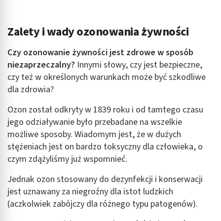
Identyfikowanie urządzeń na podstawie
aktywnie żądanych informacji
Zalety i wady ozonowania żywności
Cele przetwarzania inne niż IAB:
Niezbędne
Czy ozonowanie żywności jest zdrowe w sposób
niezaprzeczalny?
Innymi słowy, czy jest bezpieczne,
Wydajność (Performance)
czy też w określonych warunkach może być szkodliwe
Reklama / śledzenie
dla zdrowia?
Ozon został odkryty w 1839 roku i od tamtego czasu
jego odziaływanie było przebadane na wszelkie
możliwe sposoby. Wiadomym jest, że w dużych
stężeniach jest on bardzo toksyczny dla człowieka, o
czym zdążyliśmy już wspomnieć.
Jednak ozon stosowany do dezynfekcji i konserwacji
jest uznawany za niegroźny dla istot ludzkich
(aczkolwiek zabójczy dla różnego typu patogenów).