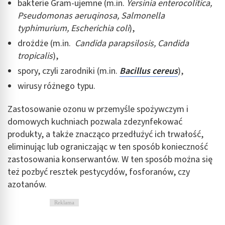
bakterie Gram-ujemne (m.in.
Yersinia enterocolitica,
Pseudomonas aeruqinosa, Salmonella
typhimurium, Escherichia coli
),
drożdże (m.in.
Candida parapsilosis, Candida
tropicalis
),
spory, czyli zarodniki (m.in.
Bacillus cereus
),
wirusy różnego typu.
Zastosowanie ozonu w przemyśle spożywczym i
domowych kuchniach pozwala zdezynfekować
produkty, a także znacząco przedłużyć ich trwałość,
eliminując lub ograniczając w ten sposób konieczność
zastosowania konserwantów. W ten sposób można się
też pozbyć resztek pestycydów, fosforanów, czy
azotanów.
Reklama