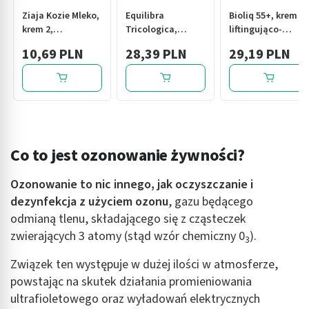
Ziaja Kozie Mleko,
Equilibra
Bioliq 55+, krem
krem 2,
Tricologica,
liftingująco-
odżywianie i
naprawcza maska
odżywczy na noc,
10,69 PLN
28,39 PLN
29,19 PLN
wygładzanie do
restrukturyzująca,
50 ml
cery suchej, 50 ml
250 ml
Co to jest ozonowanie żywności?
Ozonowanie to nic innego, jak oczyszczanie i
dezynfekcja z użyciem ozonu
, gazu będącego
odmianą tlenu, składającego się z cząsteczek
zwierających 3 atomy (stąd wzór chemiczny 0
).
3
Związek ten występuje w dużej ilości w atmosferze,
powstając na skutek działania promieniowania
ultrafioletowego oraz wyładowań elektrycznych