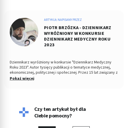
ARTYKUŁ NAPISANY PRZEZ
PIOTR BRZÓZKA - DZIENNIKARZ
WYRÓŻNIONY W KONKURSIE
DZIENNIKARZ MEDYCZNY ROKU
2023
Dziennikarz wyróżniony w konkursie "Dziennikarz Medyczny
Roku 2023". Autor tysięcy publikacji o tematyce medycznej,
ekonomicznej, politycznej i społecznej. Przez 15 lat związany z
Dziennikiem Łódzkim i Polska TheTimes. Z wykształcenia
Pokaż więcej
socjolog stosunków politycznych, absolwent Wydziału
Ekonomiczno-Socjologicznego Uniwersytetu Łódzkiego. Po
godzinach fotografuje, projektuje, maluje, tworzy muzykę.
Czy ten artykuł był dla
Ciebie pomocny?