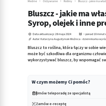
Medme
Odżywianie
Rośliny
Bluszcz - jakie ma wła
in submenu: Wellness
Bluszcz - jakie ma wł
Syrop, olejek i inne p
Data aktualizacji: 28 maja 2024
~ ponad 10 minut 
Autor:
Katarzyna Augustyniak-Woźnica - dziennikarka wyróż
Bluszcz to roślina, która łączy w sobie wie
może być szkodliwa dla organizmu człowiek
wykorzystywać bluszcz, by wspomagać sw
W czym możemy Ci pomóc?
Umów teleporadę ze specjalistą
Zamów e-receptę