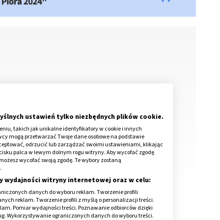
a?
yślnych ustawień tylko niezbędnych plików cookie.
wycze
iu, takich jak unikalne identyfikatory w cookie i innych
osowanie
awcy mogą przetwarzać Twoje dane osobowe na podstawie
kceptować, odrzucić lub zarządzać swoimi ustawieniami, klikając
cisku palca w lewym dolnym rogu witryny. Aby wycofać zgodę
onie możesz wycofać swoją zgodę. Te wybory zostaną
.
y wydajności witryny internetowej oraz w celu:
niczonych danych do wyboru reklam. Tworzenie profili
ch reklam. Tworzenie profili z myślą o personalizacji treści.
klam. Pomiar wydajności treści. Poznawanie odbiorców dzięki
ług. Wykorzystywanie ograniczonych danych do wyboru treści.