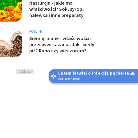
Nasturcja - jakie ma
właściwości? Sok, syrop,
nalewka i inne preparaty
ROŚLINY
Siemię lniane - właściwości i
przeciwwskazania. Jak i kiedy
pić? Rano czy wieczorem?
Reklama
Latem łatwiej o infekcję pęcherza 🌊
Robisz ten błąd?