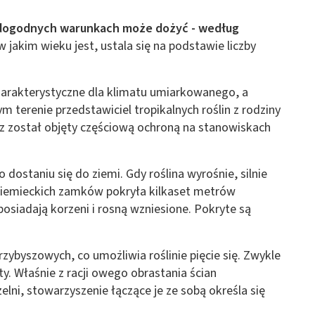
 z różnych źródeł
w dogodnych warunkach może dożyć - według
 w jakim wieku jest, ustala się na podstawie liczby
charakterystyczne dla klimatu umiarkowanego, a
m terenie przedstawiciel tropikalnych roślin z rodziny
z został objęty częściową ochroną na stanowiskach
ormacji
 dostaniu się do ziemi. Gdy roślina wyrośnie, silnie
 niemieckich zamków pokryła kilkaset metrów
osiadają korzeni i rosną wzniesione. Pokryte są
rzybyszowych, co umożliwia roślinie pięcie się. Zwykle
y. Właśnie z racji owego obrastania ścian
lni, stowarzyszenie łączące je ze sobą określa się