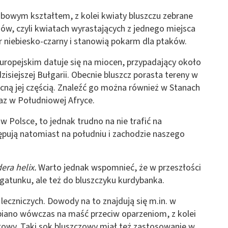
ombowym kształtem, z kolei kwiaty bluszczu zebrane
ów, czyli kwiatach wyrastających z jednego miejsca
r niebiesko-czarny i stanowią pokarm dla ptaków.
 europejskim datuje się na miocen, przypadający około
dzisiejszej Bułgarii. Obecnie bluszcz porasta tereny w
ocną jej częścią. Znaleźć go można również w Stanach
oraz w Południowej Afryce.
w Polsce, to jednak trudno na nie trafić na
ępują natomiast na południu i zachodzie naszego
era helix.
Warto jednak wspomnieć, że w przeszłości
 gatunku, ale też do bluszczyku kurdybanka.
leczniczych. Dowody na to znajdują się m.in. w
biano wówczas na maść przeciw oparzeniom, z kolei
 głowy. Taki sok bluszczowy miał też zastosowanie w