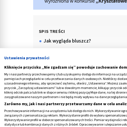
SPIS TREŚCI
Jak wygląda bluszcz?
Jakie są odmiany bluszczu?
Ustawienia prywatności
Uprawa bluszczu. Jakie ma wymagani
Kliknięcie przycisku „Nie zgadzam się” powoduje zachowanie dom
Właściwości bluszczu i wartości odż
My i nasi partnerzy przechowujemy i/lub uzyskujemy dostęp do informacji na urządzen
Czy bluszcz pomaga na cellulit? Zast
pamięciach przeglądarki w celu przetwarzania danych osobowych. Niektórzy dost
uzasadnionego interesu, aby sprzeciwić się temu, otwórz „Ustawienia”. Możesz zaa
przycisk „Zarządzaj ustawieniami” lub w dowolnym momencie, klikając przycisk od
kliknij odcisk palca lub link w stopce serwisu i kliknij pozycję Moje dane, na tej str
zasygnalizowane naszym partnerom i nie będą miały wpływu na dane przeglądania
Zarówno my, jak i nasi partnerzy przetwarzamy dane w celu analiz
Przechowywanie informacji na urządzeniu lub dostęp do nich. Wykorzystywanie ogra
związanych z personalizacją reklam. Wykorzystanie profili do wyboru spersonalizowany
Wykorzystywanie profili w doborze spersonalizowanych treści. Pomiar wydajności re
statystyce lub kombinacji danych z różnych źródeł. Opracowywanie i ulepszanie us