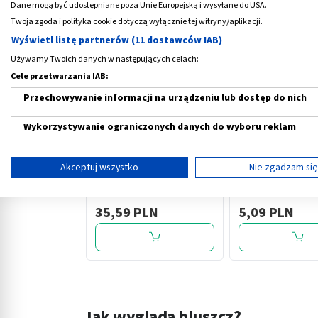
Dane mogą być udostępniane poza Unię Europejską i wysyłane do USA.
Medme poleca
Twoja zgoda i polityka cookie dotyczą wyłącznie tej witryny/aplikacji.
Wyświetl listę partnerów (11 dostawców IAB)
Używamy Twoich danych w następujących celach:
Cele przetwarzania IAB:
Przechowywanie informacji na urządzeniu lub dostęp do nich
Wykorzystywanie ograniczonych danych do wyboru reklam
‹
Tworzenie profili w celu spersonalizowanych reklam
Akceptuj wszystko
Nie zgadzam si
Vicard,
Syrop prawoslazo
Wykorzystanie profili do wyboru spersonalizowanych reklam
tabletki.powlekane, 180
tymiankowy, 100 
szt.
35,59 PLN
5,09 PLN
Tworzenie profili w celu personalizacji treści
Wykorzystywanie profili w celu doboru spersonalizowanych tre
Pomiar efektywności reklam
Pomiar efektywności treści
Jak wygląda bluszcz?