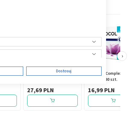
›
ę
Dostosuj
wo -
Vicard, płyn, 1000 ml
Nervocol Complex,
ml
tabletki, 30 szt.
27,69 PLN
16,99 PLN
ści