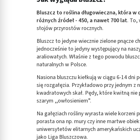
Rozumienie odbiorców dzięki statystyce lub kombinacji danych
Bluszcz to roślina długowieczna, która 
Rozwój i ulepszanie usług
różnych źródeł - 450, a nawet 700 lat
. To,
słojów przyrostów rocznych.
Wykorzystywanie ograniczonych danych do wyboru treści
Bluszcz to jedyne wiecznie zielone pnącze 
Funkcje specjalne IAB:
jednocześnie to jedyny występujący na naszy
Użycie dokładnych danych geolokalizacyjnych
araliowatych. Właśnie z tego powodu bluszc
naturalnych w Polsce.
Identyfikowanie urządzeń na podstawie aktywnie żądanych inf
Cele przetwarzania inne niż IAB:
Nasiona bluszczu kiełkują w ciągu 6-14 dni po
Niezbędne
się rozgałęzia. Przykładowo przy jednym z
kwadratowych skał. Pędy, które kwitną nie p
Wydajność (Performance)
szarym ,,owłosieniem”.
Reklama / śledzenie
Na gałęziach rośliny wyrasta wiele korzeni p
porasta ona np. mury czy inne martwe obiekt
uniwersytetów elitarnych amerykańskich ucze
jako Liga Bluszczowa.