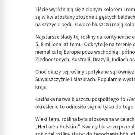
Liście wyróżniają się zielonym kolorem i r
są w kwiatostany złożone z gęstych baldach
na szczycie pędu. Owoce bluszczu mają kolo
Najstarsze ślady tej rośliny na kontynencie
5, 8 miliona lat temu. Odkryto je na terenie 
niemal całej Europie poza wschodnią i półn
Zjednoczonych, Australii, Brazylii, Indiach 
Choć okazy tej rośliny spotykane są również 
Suwalszczyźnie i Mazurach. Popularnie wyst
kraju.
Łacińska nazwa bluszczu pospolitego to
Hed
określenie to odnosiło się nie tylko do tego
Wieki temu roślina była stosowana w celach 
„Herbarzu Polskim”. Kwiaty bluszczu przera
sok z tej rośliny służył do łagodzenia bólu