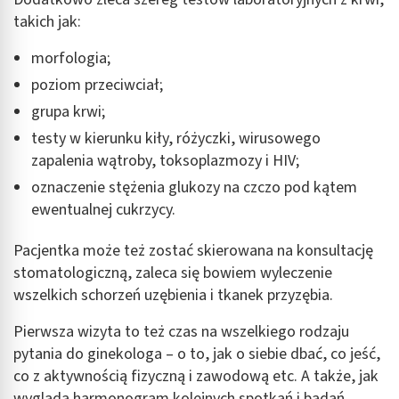
takich jak:
morfologia;
poziom przeciwciał;
grupa krwi;
testy w kierunku kiły, różyczki, wirusowego
zapalenia wątroby, toksoplazmozy i HIV;
oznaczenie stężenia glukozy na czczo pod kątem
ewentualnej cukrzycy.
Pacjentka może też zostać skierowana na konsultację
stomatologiczną, zaleca się bowiem wyleczenie
wszelkich schorzeń uzębienia i tkanek przyzębia.
Pierwsza wizyta to też czas na wszelkiego rodzaju
pytania do ginekologa – o to, jak o siebie dbać, co jeść,
co z aktywnością fizyczną i zawodową etc. A także, jak
wygląda harmonogram kolejnych spotkań i badań.