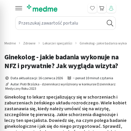
Koszyk
Przeszukaj zawartość portalu
in submenu: Leki na receptę
win submenu: Zdrowie
Medme
Zdrowie
Lekarze i specjaliści
Ginekolog - jakie badania wykonuj
win submenu: Suplementy
Ginekolog - jakie badania wykonuje na
win submenu: Mama i dziecko
NFZ i prywatnie? Jak wygląda wizyta?
win submenu: Kosmetyki
Data aktualizacji: 16 czerwca 2026
~ ponad 10 minut czytania
Autor:
Piotr Brzózka - dziennikarz wyróżniony w konkursie Dziennikarz
Medyczny Roku 2023
win submenu: Higiena
Ginekolog to lekarz specjalizujący się w schorzeniach i
win submenu: Sprzęt medyczny
zaburzeniach żeńskiego układu rozrodczego. Wiele kobiet
zastanawia się, kiedy należy umówić się na wizytę,
szczególnie tę pierwszą. Jakie schorzenia diagnozuje i
win submenu: Intymne
leczy ten specjalista. Dowiedz się, na czym polega badanie
ginekologiczne i jak się do niego przygotować. Sprawdź,
win submenu: Wellness