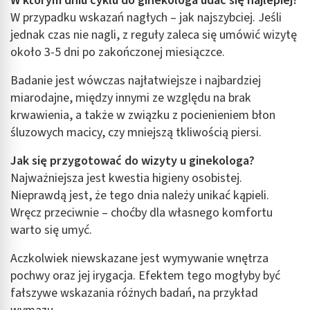
W którym dniu cyklu do ginekologa udać się najlepiej?
W przypadku wskazań nagłych – jak najszybciej. Jeśli
jednak czas nie nagli, z reguły zaleca się umówić wizytę
około 3-5 dni po zakończonej miesiączce.
Badanie jest wówczas najłatwiejsze i najbardziej
miarodajne, między innymi ze względu na brak
krwawienia, a także w związku z pocienieniem błon
śluzowych macicy, czy mniejszą tkliwością piersi.
Jak się przygotować do wizyty u ginekologa?
Najważniejsza jest kwestia higieny osobistej.
Nieprawdą jest, że tego dnia należy unikać kąpieli.
Wręcz przeciwnie – choćby dla własnego komfortu
warto się umyć.
Aczkolwiek niewskazane jest wymywanie wnętrza
pochwy oraz jej irygacja. Efektem tego mogłyby być
fałszywe wskazania różnych badań, na przykład