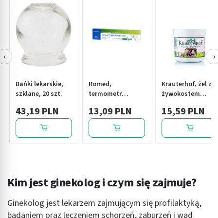
‹
›
Bańki lekarskie,
Romed,
Krauterhof, żel z
szklane, 20 szt.
termometr
żywokostem
lekarski,
lekarskim, 250 ml
43,19 PLN
13,09 PLN
15,59 PLN
bezrtęciowy, 1
szt.
Kim jest ginekolog i czym się zajmuje?
Ginekolog jest lekarzem zajmującym się profilaktyką,
badaniem oraz leczeniem schorzeń, zaburzeń i wad