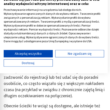
Jak wygląda wizyta u ginekologa? Po
analizy wydajności witryny internetowej oraz w celu:
przeprowadzeniu wywiadu, lekarz ocenia stan
Przechowywanie informacji na urządzeniu lub dostęp do nich.
zewnętrznych i wewnętrznych narządów rodnych,
Wykorzystywanie ograniczonych danych do wyboru reklam. Tworzenie profili
związanych z personalizacją reklam. Wykorzystanie profili do wyboru
używając m.in. wziernika oraz aparatury USG.
spersonalizowanych reklam. Tworzenie profili z myślą o personalizacji treści.
Wykorzystywanie profili w doborze spersonalizowanych treści. Pomiar
Jeśli istnieje ku temu uzasadnienie medyczne,
wydajności reklam. Pomiar wydajności treści. Poznawanie odbiorców dzięki
statystyce lub kombinacji danych z różnych źródeł. Opracowywanie i
specjalista może też zlecić szereg innych badań, w tym
ulepszanie usług. Wykorzystywanie ograniczonych danych do wyboru treści.
Dane mogą być udostępniane poza Unię Europejską i wysyłane do USA.
między innymi testów laboratoryjnych. Więcej
Twoja zgoda i polityka cookie dotyczą wyłącznie tej witryny/aplikacji.
szczegółów znajdziesz w dalszej części artykułu.
Wyświetl listę partnerów (11 dostawców IAB)
Akceptuj wszystko
Nie zgadzam się
Używamy Twoich danych w następujących celach:
Jak się zapisać na wizytę u ginekologa?
Dostosuj
Cele przetwarzania IAB:
Jak się umówić do ginekologa?
Dawniej należało
Przechowywanie informacji na urządzeniu lub
zadzwonić do rejestracji lub też udać się do poradni
dostęp do nich
osobiście, co często wiązało się z większym nakładem
Wykorzystywanie ograniczonych danych do
czasu (na przykład w związku z chronicznie zajętą linią i
wyboru reklam
długim oczekiwaniem na połączenie).
Tworzenie profili w celu spersonalizowanych
Obecnie ścieżki te wciąż są dostępne, ale istnieje też
reklam