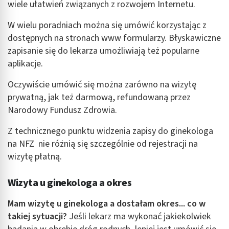
wiele ułatwień związanych z rozwojem Internetu.
Wykorzystanie profili do wyboru
spersonalizowanych reklam
W wielu poradniach można się umówić korzystając z
dostępnych na stronach www formularzy. Błyskawiczne
Tworzenie profili w celu personalizacji treści
zapisanie się do lekarza umożliwiają też popularne
aplikacje.
Wykorzystywanie profili w celu doboru
spersonalizowanych treści
Oczywiście umówić się można zarówno na wizytę
Pomiar efektywności reklam
prywatną, jak też darmową, refundowaną przez
Narodowy Fundusz Zdrowia.
Pomiar efektywności treści
Z technicznego punktu widzenia zapisy do ginekologa
Rozumienie odbiorców dzięki statystyce lub
na NFZ nie różnią się szczególnie od rejestracji na
kombinacji danych z różnych źródeł
wizytę płatną.
Rozwój i ulepszanie usług
Wizyta u ginekologa a okres
Wykorzystywanie ograniczonych danych do
wyboru treści
Mam wizytę u ginekologa a dostałam okres... co w
Funkcje specjalne IAB:
takiej sytuacji?
Jeśli lekarz ma wykonać jakiekolwiek
Użycie dokładnych danych geolokalizacyjnych