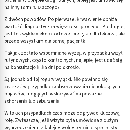
badania w obrębie dróg rodnych, lepiej jest umówić się
na inny termin. Dlaczego?
Identyfikowanie urządzeń na podstawie
aktywnie żądanych informacji
Z dwóch powodów. Po pierwsze, krwawienie obniża
Cele przetwarzania inne niż IAB:
wartość diagnostyczną większości procedur. Po drugie,
jest to zwykle niekomfortowe, nie tylko dla lekarza, ale
Niezbędne
przede wszystkim dla samej pacjentki.
Wydajność (Performance)
Tak jak zostało wspomniane wyżej, w przypadku wizyt
Reklama / śledzenie
rutynowych, czysto kontrolnych, najlepiej jest udać się
na konsultacje kilka dni po okresie.
Są jednak od tej reguły wyjątki. Nie powinno się
zwlekać w przypadku zaobserwowania niepokojących
objawów, mogących wskazywać na poważne
schorzenia lub zaburzenia.
W takich przypadkach czas może odgrywać kluczową
rolę. Zwłaszcza, jeśli wizyta była umówiona z dużym
wyprzedzeniem, a kolejny wolny termin u specjalisty