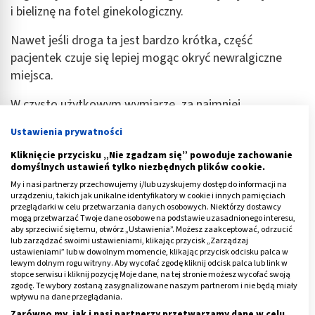
i bieliznę na fotel ginekologiczny.
Nawet jeśli droga ta jest bardzo krótka, część
pacjentek czuje się lepiej mogąc okryć newralgiczne
miejsca.
W czysto użytkowym wymiarze, za najmniej
komfortowe uchodzą jednoczęściowe kombinezony
Ustawienia prywatności
oraz bielizna typu body, wiążą się one bowiem z
Kliknięcie przycisku „Nie zgadzam się” powoduje zachowanie
koniecznością obnażania w zakresie większym, niż jest
domyślnych ustawień tylko niezbędnych plików cookie.
potrzebny do badania.
My i nasi partnerzy przechowujemy i/lub uzyskujemy dostęp do informacji na
urządzeniu, takich jak unikalne identyfikatory w cookie i innych pamięciach
Czy przed wizytą u ginekologa można współżyć?
W
przeglądarki w celu przetwarzania danych osobowych. Niektórzy dostawcy
mogą przetwarzać Twoje dane osobowe na podstawie uzasadnionego interesu,
większości przypadków lekarze proszą o
aby sprzeciwić się temu, otwórz „Ustawienia”. Możesz zaakceptować, odrzucić
powstrzymanie się od aktywności seksualnej w ciągu
lub zarządzać swoimi ustawieniami, klikając przycisk „Zarządzaj
ustawieniami” lub w dowolnym momencie, klikając przycisk odcisku palca w
jednego lub dwóch dni poprzedzających konsultację i
lewym dolnym rogu witryny. Aby wycofać zgodę kliknij odcisk palca lub link w
badanie, zwłaszcza jeśli ma być pobrana próbka do
stopce serwisu i kliknij pozycję Moje dane, na tej stronie możesz wycofać swoją
zgodę. Te wybory zostaną zasygnalizowane naszym partnerom i nie będą miały
wymazu, czy analizy cytologicznej.
wpływu na dane przeglądania.
Zarówno my, jak i nasi partnerzy przetwarzamy dane w celu