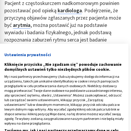
Pacjent z częstoskurczem nadkomorowym powinien
pozostawać pod opieką
kardiologa
. Podejrzenie, że
przyczyną objawów zgłaszanych przez pacjenta może
być
arytmia
, można postawić już na podstawie
wywiadu i badania fizykalnego, jednak podstawą
rozpoznania zaburzeń rytmu serca jest badanie
elektrokardiograficzne (EKG). Badanie to, w zależności
od potrzeb, przeprowadza się w różnych formach:
Ustawienia prywatności
Kliknięcie przycisku „Nie zgadzam się” powoduje zachowanie
1.EKG spoczynkowy – standardowy zapis 12-
domyślnych ustawień tylko niezbędnych plików cookie.
odpowadzeniowego EKG pozwala rozpoznać rodzaj
My i nasi partnerzy przechowujemy i/lub uzyskujemy dostęp do informacji na
arytmii, jeśli badanie wykonano w czasie napadu.
urządzeniu, takich jak unikalne identyfikatory w cookie i innych pamięciach
przeglądarki w celu przetwarzania danych osobowych. Niektórzy dostawcy
Między napadami zapis może być prawidłowy; stąd
mogą przetwarzać Twoje dane osobowe na podstawie uzasadnionego interesu,
spoczynkowy EKG przydatny jest głównie w przypadku
aby sprzeciwić się temu, otwórz „Ustawienia”. Możesz zaakceptować, odrzucić
lub zarządzać swoimi ustawieniami, klikając przycisk „Zarządzaj
częstoskurczu ustawicznego (trwa ponad pół doby).
ustawieniami” lub w dowolnym momencie, klikając przycisk odcisku palca w
lewym dolnym rogu witryny. Aby wycofać zgodę kliknij odcisk palca lub link w
2. EKG rejestrowany
metodą Holtera
– wyposażenie
stopce serwisu i kliknij pozycję Moje dane, na tej stronie możesz wycofać swoją
zgodę. Te wybory zostaną zasygnalizowane naszym partnerom i nie będą miały
pacjenta w przenośne urządzenie rejestrujące
wpływu na dane przeglądania.
aktywność elektryczną serca pozwala na
Zarówno my, jak i nasi partnerzy przetwarzamy dane w celu