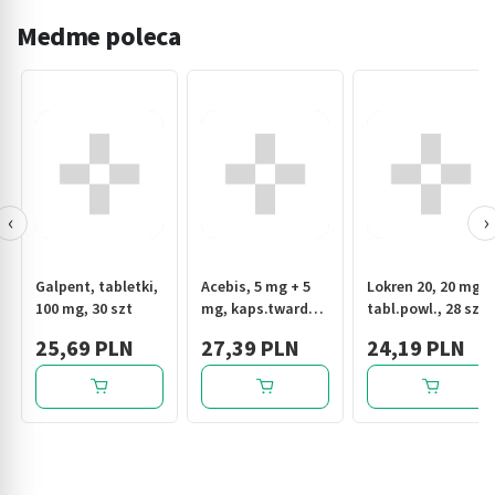
Medme poleca
‹
›
Galpent, tabletki,
Acebis, 5 mg + 5
Lokren 20, 20 mg,
100 mg, 30 szt
mg, kaps.twarde,
tabl.powl., 28 szt
30 szt
25,69 PLN
27,39 PLN
24,19 PLN