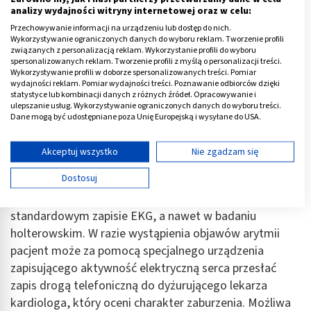
analizy wydajności witryny internetowej oraz w celu:
monitorowanie rytmu serca przez 24 godziny na dobę,
Przechowywanie informacji na urządzeniu lub dostęp do nich.
w czasie normalnej aktywności pacjenta. Zapis jest
Wykorzystywanie ograniczonych danych do wyboru reklam. Tworzenie profili
zapisywany na taśmie magnetycznej lub w postaci
związanych z personalizacją reklam. Wykorzystanie profili do wyboru
spersonalizowanych reklam. Tworzenie profili z myślą o personalizacji treści.
cyfrowej, a następnie odczytywany i interpretowany
Wykorzystywanie profili w doborze spersonalizowanych treści. Pomiar
przez lekarza. Pacjent powinien odnotować wystąpienie
wydajności reklam. Pomiar wydajności treści. Poznawanie odbiorców dzięki
statystyce lub kombinacji danych z różnych źródeł. Opracowywanie i
ewentualnych objawów, a także godziny snu i wysiłku
ulepszanie usług. Wykorzystywanie ograniczonych danych do wyboru treści.
fizycznego; pomaga to ocenić związek zaburzeń rytmu
Dane mogą być udostępniane poza Unię Europejską i wysyłane do USA.
Twoja zgoda i polityka cookie dotyczą wyłącznie tej witryny/aplikacji.
z aktywnością i dolegliwościami.
Wyświetl listę partnerów (11 dostawców IAB)
Akceptuj wszystko
Nie zgadzam się
3. Tele-EKG – pomocne w diagnostyce zaburzeń rytmu,
Używamy Twoich danych w następujących celach:
Dostosuj
które mają charakter napadowy i występują dość
Cele przetwarzania IAB:
rzadko, co sprawia, że trudno je zaobserwować w
Przechowywanie informacji na urządzeniu lub
standardowym zapisie EKG, a nawet w badaniu
dostęp do nich
holterowskim. W razie wystąpienia objawów arytmii
Wykorzystywanie ograniczonych danych do
pacjent może za pomocą specjalnego urządzenia
wyboru reklam
zapisującego aktywność elektryczną serca przesłać
zapis drogą telefoniczną do dyżurującego lekarza
Tworzenie profili w celu spersonalizowanych
reklam
kardiologa, który oceni charakter zaburzenia. Możliwa