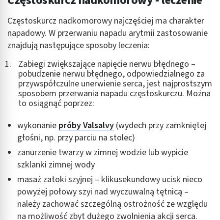
Częstoskurcz nadkomorowy - leczenie
Częstoskurcz nadkomorowy najczęściej ma charakter
napadowy. W przerwaniu napadu arytmii zastosowanie
znajdują następujące sposoby leczenia:
Zabiegi zwiększające napięcie nerwu błędnego –
pobudzenie nerwu błędnego, odpowiedzialnego za
przywspółczulne unerwienie serca, jest najprostszym
sposobem przerwania napadu częstoskurczu. Można
to osiągnąć poprzez:
wykonanie
próby Valsalvy
(wydech przy zamkniętej
głośni, np. przy parciu na stolec)
zanurzenie twarzy w zimnej wodzie lub wypicie
szklanki zimnej wody
masaż zatoki szyjnej – klikusekundowy ucisk nieco
powyżej połowy szyi nad wyczuwalną tętnicą –
należy zachować szczególną ostrożność ze względu
na możliwość zbyt dużego zwolnienia akcji serca.