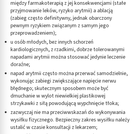
między farmakoterapią z jej konsekwencjami (stałe
przyjmowanie leków, ryzyko arytmii) a ablacją
(zabieg często definitywny, jednak obarczony
pewnym ryzykiem związanym z samym jego
przeprowadzeniem);
u osób młodych, bez innych schorzeń
kardiologicznych, z rzadkimi, dobrze tolerowanymi
napadami arytmii można stosować jedynie leczenie
doraźne;
napad arytmii często można przerwać samodzielnie,
wykonując zabiegi zwiększające napięcie nerwu
błędnego; skutecznym sposobem może być
dmuchanie w wylot niewielkiej plastikowej
strzykawki z siłą powodującą wypchnięcie tłoka;
zazwyczaj nie ma przeciwwskazań do wykonywania
wysiłku fizycznego. Bezpieczny zakres wysiłku należy
ustalić w czasie konsultacji z lekarzem;