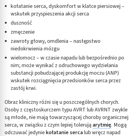
kołatanie serca, dyskomfort w klatce piersiowej –
wskutek przyspieszenia akcji serca
duszność
zmęczenie
zawroty głowy, omdlenia – następstwo
niedokrwienia mózgu
wielomocz – w czasie napadu lub bezpośrednio po
nim; może wynikać z odruchowego wydzielania
substancji pobudzającej produkcję moczu (ANP)
wskutek rozciągnięcia przedsionków serca przez
zastój krwi.
Obraz kliniczny różni się u poszczególnych chorych.
Osoby z częstoskurczem typu AVRT lub AVRNT zwykle
są młode, nie mają towarzyszącej choroby organicznej
serca, w związku z czym lepiej tolerują
arytmię
. Mogą
odczuwać jedynie
kołatanie serca
lub wręcz napad