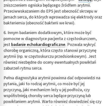
zniszczeniem ogniska będącego źródłem arytmii.
Identyfikowanie urządzeń na podstawie
Przeciwwskazaniem do EPS jest obecność skrzepu w
aktywnie żądanych informacji
jamach serca, do których wprowadza się elektrody oraz
Cele przetwarzania inne niż IAB:
bakteriemia (obecność bakterii we krwi).
Niezbędne
6. Innym badaniem dodatkowym, które może być
Wydajność (Performance)
pomocne w diagnostyce pacjenta z częstoskurczem,
jest
badanie echokardiograficzne
. Pozwala wykryć
Reklama / śledzenie
chorobę organiczną, która często stanowi przyczynę
arytmii (np. w częstoskurczu przedsionkowym). Jest
również niezbędne do oceny ewentualnych powikłań
zaburzeń rytmu serca.
Pełna diagnostyka arytmii powinna dać odpowiedzi na
pytania, jaki to rodzaj arytmii, co może być jej
przyczyną, jaki mechanizm leży u jej podłoża, czy
współistnieją choroby serca będące przyczyną lub
powikłaniem arytmii. Warto również dowiedzieć się czy