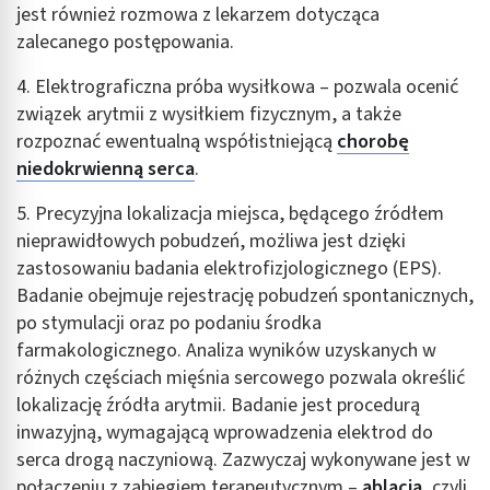
jest również rozmowa z lekarzem dotycząca
Wykorzystanie profili do wyboru
zalecanego postępowania.
spersonalizowanych reklam
4. Elektrograficzna próba wysiłkowa – pozwala ocenić
Tworzenie profili w celu personalizacji treści
związek arytmii z wysiłkiem fizycznym, a także
Wykorzystywanie profili w celu doboru
rozpoznać ewentualną współistniejącą
chorobę
spersonalizowanych treści
niedokrwienną serca
.
Pomiar efektywności reklam
5. Precyzyjna lokalizacja miejsca, będącego źródłem
nieprawidłowych pobudzeń, możliwa jest dzięki
Pomiar efektywności treści
zastosowaniu badania elektrofizjologicznego (EPS).
Rozumienie odbiorców dzięki statystyce lub
Badanie obejmuje rejestrację pobudzeń spontanicznych,
kombinacji danych z różnych źródeł
po stymulacji oraz po podaniu środka
farmakologicznego. Analiza wyników uzyskanych w
Rozwój i ulepszanie usług
różnych częściach mięśnia sercowego pozwala określić
Wykorzystywanie ograniczonych danych do
lokalizację źródła arytmii. Badanie jest procedurą
wyboru treści
inwazyjną, wymagającą wprowadzenia elektrod do
Funkcje specjalne IAB:
serca drogą naczyniową. Zazwyczaj wykonywane jest w
połączeniu z zabiegiem terapeutycznym –
ablacją
, czyli
Użycie dokładnych danych geolokalizacyjnych