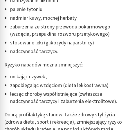
nadużywanie alkoholu
palenie tytoniu
nadmiar kawy, mocnej herbaty
zaburzenia ze strony przewodu pokarmowego
(wzdęcia, przepuklina rozworu przełykowego)
stosowane leki (glikozydy naparstnicy)
nadczynność tarczycy.
Ryzyko napadów można zmniejszyć:
unikając używek,
zapobiegając wzdęciom (dieta lekkostrawna)
lecząc choroby współistniejące (zwłaszcza
nadczynność tarczycy i zaburzenia elektrolitowe).
Dobrą profilaktykę stanowi także zdrowy styl życia
(zdrowa dieta, sport i rekreacja), zmniejszający ryzyko
chorób układu krążenia, na podłożu których może