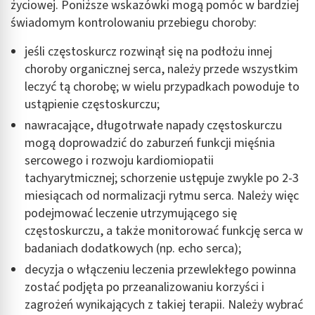
życiowej. Poniższe wskazówki mogą pomóc w bardziej
świadomym kontrolowaniu przebiegu choroby:
jeśli częstoskurcz rozwinął się na podłożu innej
choroby organicznej serca, należy przede wszystkim
leczyć tą chorobę; w wielu przypadkach powoduje to
ustąpienie częstoskurczu;
nawracające, długotrwałe napady częstoskurczu
mogą doprowadzić do zaburzeń funkcji mięśnia
sercowego i rozwoju kardiomiopatii
tachyarytmicznej; schorzenie ustępuje zwykle po 2-3
miesiącach od normalizacji rytmu serca. Należy więc
podejmować leczenie utrzymującego się
częstoskurczu, a także monitorować funkcję serca w
badaniach dodatkowych (np. echo serca);
decyzja o włączeniu leczenia przewlekłego powinna
zostać podjęta po przeanalizowaniu korzyści i
zagrożeń wynikających z takiej terapii. Należy wybrać