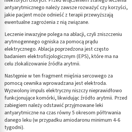
niektórych chorych. Przed włączeniem stałego leczenia
antyarytmicznego należy zawsze rozważyć czy korzyści,
jakie pacjent może odnieść z terapii przewyższają
ewentualne zagrożenia z nią związane.
Leczenie inwazyjne polega na ablacji, czyli zniszczeniu
arytmogennego ogniska za pomocą prądu
elektrycznego. Ablacja poprzedzona jest często
badaniem elektrofizjologicznym (EPS), które ma na
celu zlokalizowanie źródła arytmii.
Następnie w ten fragment mięśnia sercowego za
pomocą cewnika wprowadzana jest elektroda.
Wyzwolony impuls elektryczny niszczy nieprawidłowo
funkcjonujące komórki, likwidując źródło arytmii. Przed
zabiegiem należy odstawić przyjmowane leki
antyarytmiczne na czas równy 5 okresom półtrwania
danego leku (w przypadku amiodaronu minimum 4-6
tygodni).