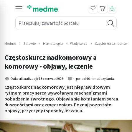
Koszyk
Przeszukaj zawartość portalu
in submenu: Leki na receptę
win submenu: Zdrowie
Medme
Zdrowie
Hematologia
Wady serca
Częstoskurcz nadkomo
win submenu: Suplementy
Częstoskurcz nadkomorowy a
win submenu: Mama i dziecko
komorowy - objawy, leczenie
win submenu: Kosmetyki
Data aktualizacji: 16 czerwca 2026
~ ponad 10 minut czytania
Częstoskurcz nadkomorowy jest nieprawidłowym
win submenu: Higiena
rytmem pracy serca wywołanym mechanizmami
pobudzenia zwrotnego. Objawia się kołataniem serca,
win submenu: Sprzęt medyczny
dusznościami oraz zmęczeniem. Poznaj pozostałe
objawy, przyczyny i sposoby leczenia.
win submenu: Intymne
win submenu: Wellness