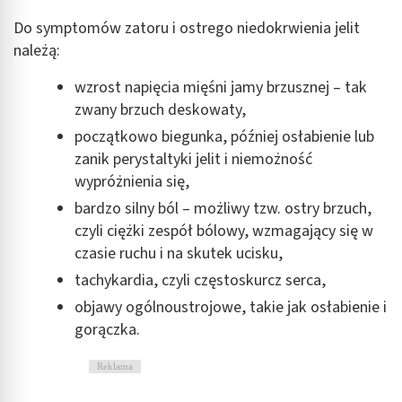
Do symptomów zatoru i ostrego niedokrwienia jelit
Tworzenie profili w celu personalizacji treści
należą:
Wykorzystywanie profili w celu doboru
wzrost napięcia mięśni jamy brzusznej – tak
spersonalizowanych treści
zwany brzuch deskowaty,
Pomiar efektywności reklam
początkowo biegunka, później osłabienie lub
zanik perystaltyki jelit i niemożność
Pomiar efektywności treści
wypróżnienia się,
Rozumienie odbiorców dzięki statystyce lub
bardzo silny ból – możliwy tzw. ostry brzuch,
kombinacji danych z różnych źródeł
czyli ciężki zespół bólowy, wzmagający się w
Rozwój i ulepszanie usług
czasie ruchu i na skutek ucisku,
tachykardia, czyli częstoskurcz serca,
Wykorzystywanie ograniczonych danych do
wyboru treści
objawy ogólnoustrojowe, takie jak osłabienie i
gorączka.
Funkcje specjalne IAB:
Użycie dokładnych danych geolokalizacyjnych
Reklama
Identyfikowanie urządzeń na podstawie