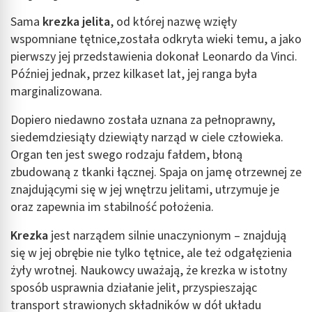
Sama
krezka jelita
, od której nazwę wzięły
wspomniane tętnice,została odkryta wieki temu, a jako
pierwszy jej przedstawienia dokonał Leonardo da Vinci.
Później jednak, przez kilkaset lat, jej ranga była
marginalizowana.
Dopiero niedawno została uznana za pełnoprawny,
siedemdziesiąty dziewiąty narząd w ciele człowieka.
Organ ten jest swego rodzaju fałdem, błoną
zbudowaną z tkanki łącznej. Spaja on jamę otrzewnej ze
znajdującymi się w jej wnętrzu jelitami, utrzymuje je
oraz zapewnia im stabilność położenia.
Krezka
jest narządem silnie unaczynionym – znajdują
się w jej obrębie nie tylko tętnice, ale też odgałęzienia
żyły wrotnej. Naukowcy uważają, że krezka w istotny
sposób usprawnia działanie jelit, przyspieszając
transport strawionych składników w dół układu