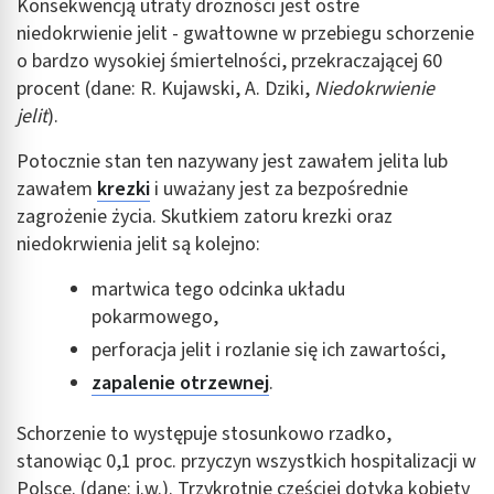
Konsekwencją utraty drożności jest ostre
niedokrwienie jelit - gwałtowne w przebiegu schorzenie
o bardzo wysokiej śmiertelności, przekraczającej 60
procent (dane: R. Kujawski, A. Dziki,
Niedokrwienie
jelit
).
Potocznie stan ten nazywany jest zawałem jelita lub
zawałem
krezki
i uważany jest za bezpośrednie
zagrożenie życia. Skutkiem zatoru krezki oraz
niedokrwienia jelit są kolejno:
martwica tego odcinka układu
pokarmowego,
perforacja jelit i rozlanie się ich zawartości,
zapalenie otrzewnej
.
Schorzenie to występuje stosunkowo rzadko,
stanowiąc 0,1 proc. przyczyn wszystkich hospitalizacji w
Polsce. (dane: j.w.). Trzykrotnie częściej dotyka kobiety