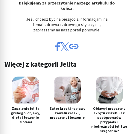
Dziękujemy za przeczytanie naszego artykułu do
końca.
Jeśli chcesz być na bieżąco z informacjami na
temat zdrowia i zdrowego stylu życia,
zapraszamy na nasz portal ponownie!
Więcej z kategorii Jelita
Zapalenie jelita
Zator krezki - objawy
Objawy i przyczyny
grubego: objawy,
zawału krezki,
skrętu kiszek. Jak
dieta i leczenie
przyczyny i leczenie
postępować w
ziołami
przypadku
niedrożności jelit ze
skręcenia?