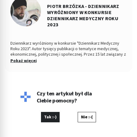
PIOTR BRZÓZKA - DZIENNIKARZ
WYRÓŻNIONY W KONKURSIE
DZIENNIKARZ MEDYCZNY ROKU
2023
Dziennikarz wyróżniony w konkursie "Dziennikarz Medyczny
Roku 2023". Autor tysięcy publikacji o tematyce medycznej,
ekonomicznej, politycznej i społecznej. Przez 15 lat związany z
Dziennikiem Łódzkim i Polska TheTimes. Z wykształcenia
Pokaż więcej
socjolog stosunków politycznych, absolwent Wydziału
Ekonomiczno-Socjologicznego Uniwersytetu Łódzkiego. Po
godzinach fotografuje, projektuje, maluje, tworzy muzykę.
Czy ten artykuł był dla
Ciebie pomocny?
Tak :-)
Nie :-(