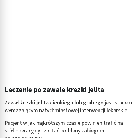
aktywnie żądanych informacji
Cele przetwarzania inne niż IAB:
Niezbędne
Wydajność (Performance)
Reklama / śledzenie
Leczenie po zawale krezki jelita
Zawał krezki jelita cienkiego lub grubego
jest stanem
wymagającym natychmiastowej interwencji lekarskiej.
Pacjent w jak najkrótszym czasie powinien trafić na
stół operacyjny i zostać poddany zabiegom