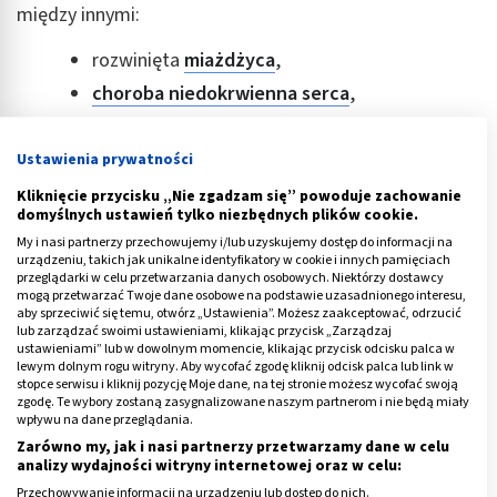
między innymi:
rozwinięta
miażdżyca
,
choroba niedokrwienna serca
,
migotanie przedsionków
,
stany zapalne naczyń.
Ustawienia prywatności
Kliknięcie przycisku „Nie zgadzam się” powoduje zachowanie
domyślnych ustawień tylko niezbędnych plików cookie.
My i nasi partnerzy przechowujemy i/lub uzyskujemy dostęp do informacji na
ZDROWIE
urządzeniu, takich jak unikalne identyfikatory w cookie i innych pamięciach
Ból brzucha w okolicy pępka - jakie ma
przeglądarki w celu przetwarzania danych osobowych. Niektórzy dostawcy
przyczyny?
mogą przetwarzać Twoje dane osobowe na podstawie uzasadnionego interesu,
aby sprzeciwić się temu, otwórz „Ustawienia”. Możesz zaakceptować, odrzucić
lub zarządzać swoimi ustawieniami, klikając przycisk „Zarządzaj
Przeczytaj
ustawieniami” lub w dowolnym momencie, klikając przycisk odcisku palca w
artykuł
lewym dolnym rogu witryny. Aby wycofać zgodę kliknij odcisk palca lub link w
stopce serwisu i kliknij pozycję Moje dane, na tej stronie możesz wycofać swoją
zgodę. Te wybory zostaną zasygnalizowane naszym partnerom i nie będą miały
wpływu na dane przeglądania.
Reklama
Zarówno my, jak i nasi partnerzy przetwarzamy dane w celu
analizy wydajności witryny internetowej oraz w celu:
Przechowywanie informacji na urządzeniu lub dostęp do nich.