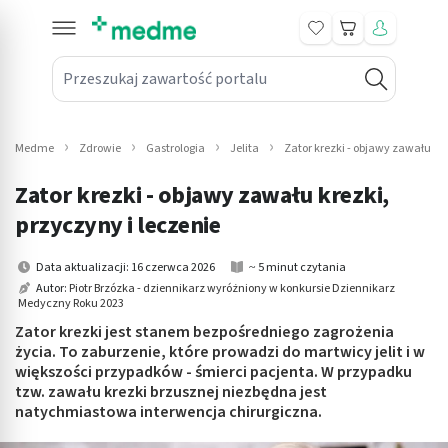
Koszyk
Przeszukaj zawartość portalu
in submenu: Leki na receptę
win submenu: Zdrowie
Medme
Zdrowie
Gastrologia
Jelita
Zator krezki - objawy zawału kre
win submenu: Suplementy
Zator krezki - objawy zawału krezki,
win submenu: Mama i dziecko
przyczyny i leczenie
win submenu: Kosmetyki
Data aktualizacji: 16 czerwca 2026
~ 5 minut czytania
Autor:
Piotr Brzózka - dziennikarz wyróżniony w konkursie Dziennikarz
Medyczny Roku 2023
win submenu: Higiena
Zator krezki jest stanem bezpośredniego zagrożenia
win submenu: Sprzęt medyczny
życia. To zaburzenie, które prowadzi do martwicy jelit i w
większości przypadków - śmierci pacjenta. W przypadku
tzw. zawału krezki brzusznej niezbędna jest
win submenu: Intymne
natychmiastowa interwencja chirurgiczna.
win submenu: Wellness