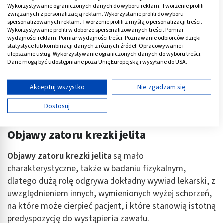
Wykorzystywanie ograniczonych danych do wyboru reklam. Tworzenie profili
związanych z personalizacją reklam. Wykorzystanie profili do wyboru
spersonalizowanych reklam. Tworzenie profili z myślą o personalizacji treści.
Wykorzystywanie profili w doborze spersonalizowanych treści. Pomiar
wydajności reklam. Pomiar wydajności treści. Poznawanie odbiorców dzięki
statystyce lub kombinacji danych z różnych źródeł. Opracowywanie i
ulepszanie usług. Wykorzystywanie ograniczonych danych do wyboru treści.
Dane mogą być udostępniane poza Unię Europejską i wysyłane do USA.
Twoja zgoda i polityka cookie dotyczą wyłącznie tej witryny/aplikacji.
Wyświetl listę partnerów (11 dostawców IAB)
Akceptuj wszystko
Nie zgadzam się
Używamy Twoich danych w następujących celach:
Dostosuj
Cele przetwarzania IAB:
Przechowywanie informacji na urządzeniu lub
Objawy zatoru krezki jelita
dostęp do nich
Objawy zatoru krezki jelita
są mało
Wykorzystywanie ograniczonych danych do
wyboru reklam
charakterystyczne, także w badaniu fizykalnym,
dlatego dużą rolę odgrywa dokładny wywiad lekarski, z
Tworzenie profili w celu spersonalizowanych
uwzględnieniem innych, wymienionych wyżej schorzeń,
reklam
na które może cierpieć pacjent, i które stanowią istotną
Wykorzystanie profili do wyboru
predyspozycję do wystąpienia zawału.
spersonalizowanych reklam