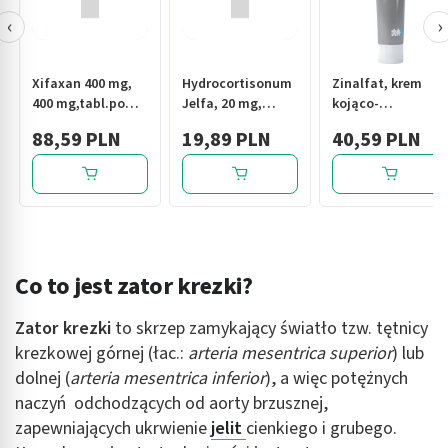
‹
›
Xifaxan 400 mg,
Hydrocortisonum
Zinalfat, krem
400 mg,tabl.powl,
Jelfa, 20 mg,
kojąco-
(i.rów),InPh,Czechy,
tabletki, 20 szt.
regenerujący, 50
88,59 PLN
19,89 PLN
40,59 PLN
14 szt
ml
Co to jest zator krezki?
Zator krezki
to skrzep zamykający światło tzw. tętnicy
krezkowej górnej (łac.:
arteria mesentrica superior
) lub
dolnej (
arteria mesentrica inferior
), a więc potężnych
naczyń odchodzących od aorty brzusznej,
zapewniających ukrwienie
jelit
cienkiego i grubego.