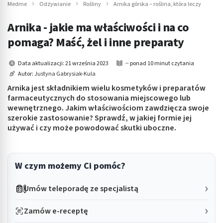
Medme
Odżywianie
Rośliny
Arnika górska – roślina, która leczy
Arnika - jakie ma właściwości i na co
pomaga? Maść, żel i inne preparaty
Data aktualizacji: 21 września 2023
~ ponad 10 minut czytania
Autor:
Justyna Gabrysiak-Kula
Arnika jest składnikiem wielu kosmetyków i preparatów
farmaceutycznych do stosowania miejscowego lub
wewnętrznego. Jakim właściwościom zawdzięcza swoje
szerokie zastosowanie? Sprawdź, w jakiej formie jej
używać i czy może powodować skutki uboczne.
W czym możemy Ci pomóc?
Umów teleporadę ze specjalistą
Zamów e-receptę