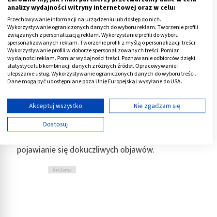
analizy wydajności witryny internetowej oraz w celu:
arniki na rany otwarte czy oparzenia, ale raczej na
Przechowywanie informacji na urządzeniu lub dostęp do nich.
nieuszkodzoną skórę przy urazach tępych, takich jak
Wykorzystywanie ograniczonych danych do wyboru reklam. Tworzenie profili
stłuczenia czy skręcenia.
związanych z personalizacją reklam. Wykorzystanie profili do wyboru
spersonalizowanych reklam. Tworzenie profili z myślą o personalizacji treści.
Na cellulit
- preparaty z arniką zaleca się również do
Wykorzystywanie profili w doborze spersonalizowanych treści. Pomiar
wydajności reklam. Pomiar wydajności treści. Poznawanie odbiorców dzięki
smarowania na skórę ze skłonnością do cellulitu.
statystyce lub kombinacji danych z różnych źródeł. Opracowywanie i
Naturalne antyoksydanty zawarte w roślinie
ulepszanie usług. Wykorzystywanie ograniczonych danych do wyboru treści.
Dane mogą być udostępniane poza Unię Europejską i wysyłane do USA.
pozwalają utrzymać skórę w dobrej kondycji.
Twoja zgoda i polityka cookie dotyczą wyłącznie tej witryny/aplikacji.
Na stawy
- arnikę stosuje się też w dolegliwościach
Wyświetl listę partnerów (11 dostawców IAB)
Akceptuj wszystko
Nie zgadzam się
reumatycznych celem niwelowania bólu i opuchlizny
Używamy Twoich danych w następujących celach:
Dostosuj
w miejscach połączeń stawowych. Hamuje ona
Cele przetwarzania IAB:
rozwój stanu zapalnego odpowiedzialnego za
Przechowywanie informacji na urządzeniu lub
pojawianie się dokuczliwych objawów.
dostęp do nich
Reklama
Wykorzystywanie ograniczonych danych do
wyboru reklam
Tworzenie profili w celu spersonalizowanych
reklam