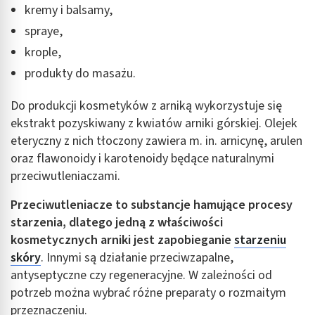
kremy i balsamy,
Identyfikowanie urządzeń na podstawie
spraye,
aktywnie żądanych informacji
krople,
Cele przetwarzania inne niż IAB:
produkty do masażu.
Niezbędne
Do produkcji kosmetyków z arniką wykorzystuje się
Wydajność (Performance)
ekstrakt pozyskiwany z kwiatów arniki górskiej. Olejek
eteryczny z nich tłoczony zawiera m. in. arnicynę, arulen
Reklama / śledzenie
oraz flawonoidy i karotenoidy będące naturalnymi
przeciwutleniaczami.
Przeciwutleniacze to substancje hamujące procesy
starzenia, dlatego jedną z właściwości
kosmetycznych arniki jest zapobieganie
starzeniu
skóry
. Innymi są działanie przeciwzapalne,
antyseptyczne czy regeneracyjne. W zależności od
potrzeb można wybrać różne preparaty o rozmaitym
przeznaczeniu.