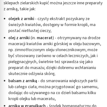
sklepach zielarskich kupić można jeszcze inne preparaty
z arniką, takie jak:
olejek z arniki
- czysty ekstrakt pozyskany ze
świeżych kwiatów, dostępny w formie kropli, ma
postać nietłustej cieczy;
olej z arniki
(in.
macerat
) - otrzymywany na drodze
maceracji kwiatów arniki górskiej w oleju bazowym,
np. zimnotłoczonym oleju słonecznikowym; może
być stosowany zarówno w celach leczniczych, jak i
pielęgnacyjnych, świetnie też sprawdza się jako
preparat do masażu; dzięki dobremu wchłanianiu
skutecznie odżywia skórę;
balsam z arniką
- do smarowania większych partii
lub całego ciała; można przygotować go samemu,
dodając do używanego na co dzień balsamu kilku
kropli olejku lub maceratu,
arnika w granulkach
- środek homeopatyczny do