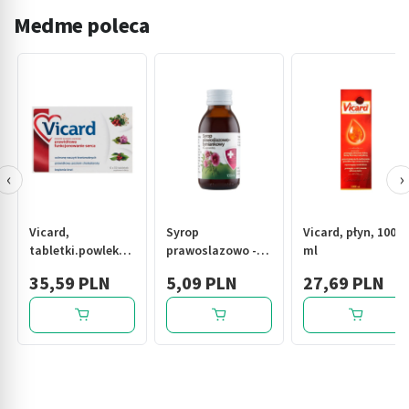
Medme poleca
‹
›
Vicard,
Syrop
Vicard, płyn, 1000
tabletki.powlekane,
prawoslazowo -
ml
180 szt.
tymiankowy, 100
35,59 PLN
5,09 PLN
27,69 PLN
ml