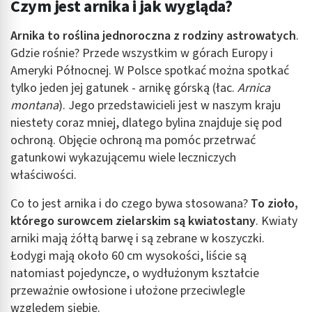
Czym jest arnika i jak wygląda?
Arnika to roślina jednoroczna z rodziny astrowatych
.
Gdzie rośnie? Przede wszystkim w górach Europy i
Ameryki Północnej. W Polsce spotkać można spotkać
tylko jeden jej gatunek - arnikę górską (łac.
Arnica
montana
). Jego przedstawicieli jest w naszym kraju
niestety coraz mniej, dlatego bylina znajduje się pod
ochroną. Objęcie ochroną ma pomóc przetrwać
gatunkowi wykazującemu wiele leczniczych
właściwości.
Co to jest arnika i do czego bywa stosowana?
To zioło,
którego surowcem zielarskim są kwiatostany
. Kwiaty
arniki mają żółtą barwę i są zebrane w koszyczki.
Łodygi mają około 60 cm wysokości, liście są
natomiast pojedyncze, o wydłużonym kształcie
przeważnie owłosione i ułożone przeciwlegle
względem siebie.