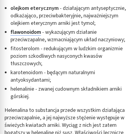
olejkom eterycznym
- działającym antyseptycznie,
odkażająco, przeciwbakteryjnie, najważniejszym
olejkiem eterycznym arniki jest tymol;
flawonoidom
- wykazującym działanie
przeciwzapalne, wzmacniającym układ naczyniowy;
fitosterolom - redukującym w ludzkim organizmie
poziom szkodliwych nasyconych kwasów
tłuszczowych;
karotenoidom - będącym naturalnymi
antyoksydantami;
helenalinie - zwanej cudownym składnikiem arniki
górskiej.
Helenalina to substancja przede wszystkim działająca
przeciwzapalnie, a jej najwyższe stężenie występuje w
świeżych kwiatach arniki. Wyciąg z nich jest zatem
bogatszy w helenalinę niż susz. Właściwości lecznicze