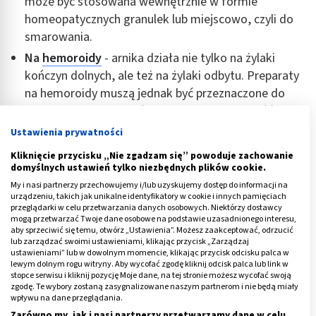
może być stosowana wewnętrznie w formie
homeopatycznych granulek lub miejscowo, czyli do
smarowania.
Na
hemoroidy
- arnika działa nie tylko na żylaki
kończyn dolnych, ale też na żylaki odbytu. Preparaty
na hemoroidy muszą jednak być przeznaczone do
aplikowania na błonę śluzową - nie każda maść lub
krem się do tego nadaje.
Ustawienia prywatności
Na naczynka -
c
era naczynkowa
również
Kliknięcie przycisku „Nie zgadzam się” powoduje zachowanie
charakteryzuje się osłabionymi, pękającymi i płytko
domyślnych ustawień tylko niezbędnych plików cookie.
umiejscowionymi naczynkami. Preparaty z arniką do
My i nasi partnerzy przechowujemy i/lub uzyskujemy dostęp do informacji na
urządzeniu, takich jak unikalne identyfikatory w cookie i innych pamięciach
stosowania miejscowego wspomagają ich
przeglądarki w celu przetwarzania danych osobowych. Niektórzy dostawcy
wzmacnianie i wyrównywanie kolorytu skóry.
mogą przetwarzać Twoje dane osobowe na podstawie uzasadnionego interesu,
aby sprzeciwić się temu, otwórz „Ustawienia”. Możesz zaakceptować, odrzucić
Na
siniaki
i
krwiaki
- mechaniczne urazy naczyń także
lub zarządzać swoimi ustawieniami, klikając przycisk „Zarządzaj
ustawieniami” lub w dowolnym momencie, klikając przycisk odcisku palca w
wymagają ich wzmocnienia, a arnika skutecznie
lewym dolnym rogu witryny. Aby wycofać zgodę kliknij odcisk palca lub link w
przyspiesza regenerację i podnosi odporność na
stopce serwisu i kliknij pozycję Moje dane, na tej stronie możesz wycofać swoją
zgodę. Te wybory zostaną zasygnalizowane naszym partnerom i nie będą miały
kolejne uszkodzenia.
wpływu na dane przeglądania.
Na rany
- współcześnie nie zaleca się stosowania
Zarówno my, jak i nasi partnerzy przetwarzamy dane w celu