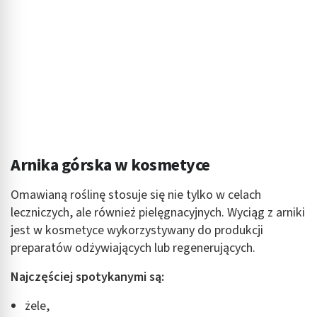
Wykorzystanie profili do wyboru
spersonalizowanych reklam
Tworzenie profili w celu personalizacji treści
Wykorzystywanie profili w celu doboru
spersonalizowanych treści
Pomiar efektywności reklam
Pomiar efektywności treści
Arnika górska w kosmetyce
Rozumienie odbiorców dzięki statystyce lub
Omawianą roślinę stosuje się nie tylko w celach
kombinacji danych z różnych źródeł
leczniczych, ale również pielęgnacyjnych. Wyciąg z arniki
Rozwój i ulepszanie usług
jest w kosmetyce wykorzystywany do produkcji
preparatów odżywiających lub regenerujących.
Wykorzystywanie ograniczonych danych do
wyboru treści
Najczęściej spotykanymi są:
Funkcje specjalne IAB:
żele,
Użycie dokładnych danych geolokalizacyjnych