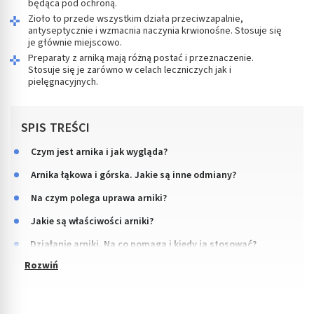
będąca pod ochroną.
Zioło to przede wszystkim działa przeciwzapalnie,
antyseptycznie i wzmacnia naczynia krwionośne. Stosuje się
je głównie miejscowo.
Preparaty z arniką mają różną postać i przeznaczenie.
Stosuje się je zarówno w celach leczniczych jak i
pielęgnacyjnych.
SPIS TREŚCI
Czym jest arnika i jak wygląda?
Arnika łąkowa i górska. Jakie są inne odmiany?
Na czym polega uprawa arniki?
Jakie są właściwości arniki?
Działanie arniki. Na co pomaga i kiedy ją stosować?